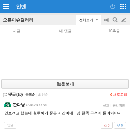
인벤
오픈이슈갤러리
전체보기
공
검
글
지
색
내글
내 댓글
10추글
on/off
쓰
기
[본문 보기]
댓글
(10)
등록순
|
최신순
새로고침
판다냥
26-06-09 14:58
신고
|
공감 확인
안보려고 했는데 월루하기 좋은 시간이네.. 걍 한쪽 구석에 틀어놔야지
답글
0
0