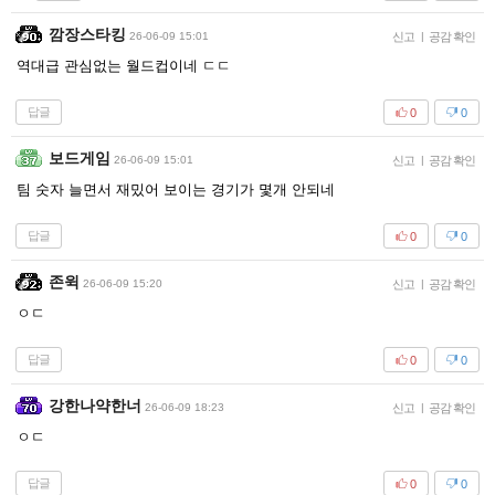
깜장스타킹
26-06-09 15:01
신고
|
공감 확인
역대급 관심없는 월드컵이네 ㄷㄷ
답글
0
0
보드게임
26-06-09 15:01
신고
|
공감 확인
팀 숫자 늘면서 재밌어 보이는 경기가 몇개 안되네
답글
0
0
존윅
26-06-09 15:20
신고
|
공감 확인
ㅇㄷ
답글
0
0
강한나약한너
26-06-09 18:23
신고
|
공감 확인
ㅇㄷ
답글
0
0