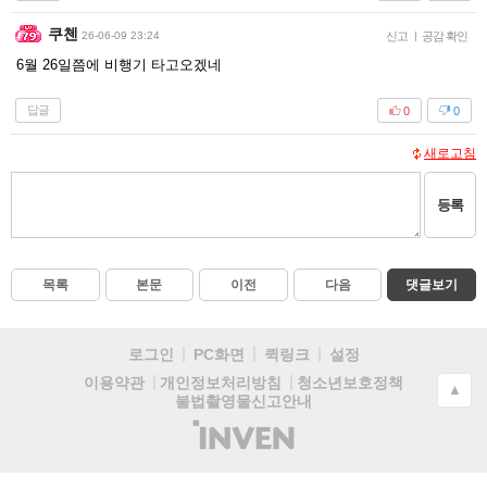
쿠첸
26-06-09 23:24
신고
|
공감 확인
6월 26일쯤에 비행기 타고오겠네
답글
0
0
새로고침
등록
목록
본문
이전
다음
댓글보기
로그인
PC화면
퀵링크
설정
청소년보호정책
이용약관
개인정보처리방침
▲
불법촬영물신고안내
(주)
인
벤