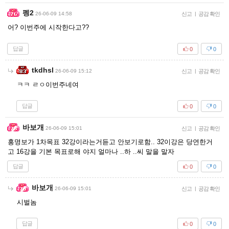
펭2
26-06-09 14:58
신고
|
공감 확인
어? 이번주에 시작한다고??
답글
0
0
tkdhsl
26-06-09 15:12
신고
|
공감 확인
ㅋㅋ ㄹㅇ이번주네여
답글
0
0
바보개
26-06-09 15:01
신고
|
공감 확인
홍명보가 1차목표 32강이라는거듣고 안보기로함.. 32이강은 당연한거
고 16강을 기본 목표로해 야지 얼마나 ..하 ..씨 말을 말자
답글
0
0
바보개
26-06-09 15:01
신고
|
공감 확인
시벌놈
답글
0
0