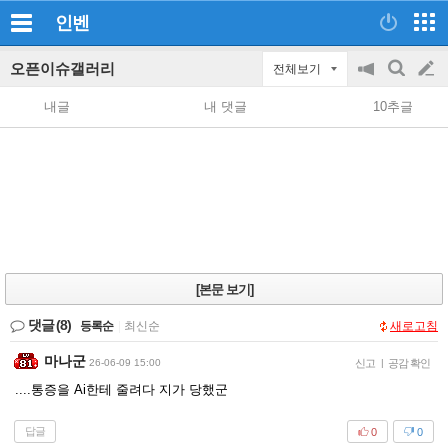
인벤
오픈이슈갤러리
전체보기
공
검
글
지
색
내글
내 댓글
10추글
on/off
쓰
기
[본문 보기]
댓글
(8)
등록순
|
최신순
새로고침
마나군
26-06-09 15:00
신고
|
공감 확인
....통증을 Ai한테 줄려다 지가 당했군
답글
0
0