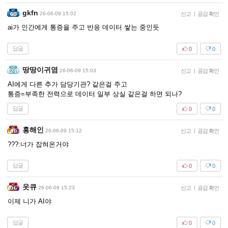
gkfn
26-06-09 15:02
신고
|
공감 확인
ai가 인간에게 통증을 주고 반응 데이터 쌓는 중인듯
답글
0
0
땅땅이귀염
26-06-09 15:03
신고
|
공감 확인
AI에게 다른 추가 담당기관? 같은걸 주고
통증=부족한 전력으로 데이터 일부 상실 같은걸 하면 되나?
답글
0
0
홍해인
26-06-09 15:12
신고
|
공감 확인
???:너가 잡혀온거야
답글
0
0
읏큐
26-06-09 15:23
신고
|
공감 확인
이제 니가 AI야
답글
0
0