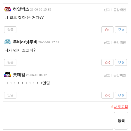
하앗박스
26-06-09 15:35
신고
|
공감 확인
니 발로 찼아 온 거다??
답글
0
0
투비or낫투비
26-06-09 17:32
신고
|
공감 확인
니가 먼저 꼬셨다?
답글
0
0
롯데검
26-06-10 06:12
신고
|
공감 확인
ㅋㅋㅋㅋㅋㅋㅋㅋㅋㅋ엔딩
답글
0
0
새로고침
등록