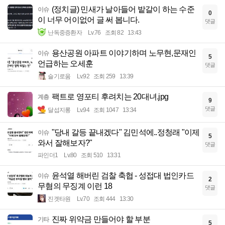
(정치글) 민새가 날아들어 밭갈이 하는 수준
이슈
0
이 너무 어이없어 글 써 봅니다.
댓글
난독중증환자
Lv.76
조회 82
13:43
용산공원 아파트 이야기하며 노무현,문재인
이슈
5
언급하는 오세훈
댓글
슬기로움
Lv.92
조회 259
13:39
팩트로 영포티 후려치는 20대녀.jpg
계층
9
댓글
달섭지롱
Lv.94
조회 1047
13:34
"당내 갈등 끝내겠다" 김민석에..정청래 "이제
이슈
5
와서 잘해보자?"
댓글
파인더1
Lv.80
조회 510
13:31
윤석열 해버린 검찰 축협 - 성접대 법인카드
이슈
2
무혐의 무징계 이런 18
댓글
진겟타원
Lv.70
조회 444
13:30
진짜 위약금 만들어야 할 부분
기타
5