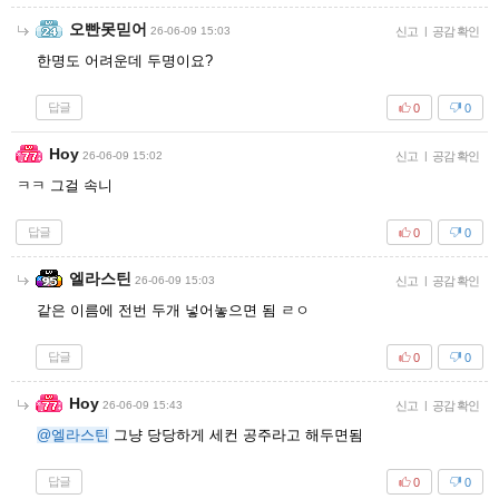
오빤못믿어
26-06-09 15:03
신고
|
공감 확인
한명도 어려운데 두명이요?
답글
0
0
Hoy
26-06-09 15:02
신고
|
공감 확인
ㅋㅋ 그걸 속니
답글
0
0
엘라스틴
26-06-09 15:03
신고
|
공감 확인
같은 이름에 전번 두개 넣어놓으면 됨 ㄹㅇ
답글
0
0
Hoy
26-06-09 15:43
신고
|
공감 확인
@엘라스틴
그냥 당당하게 세컨 공주라고 해두면됨
답글
0
0