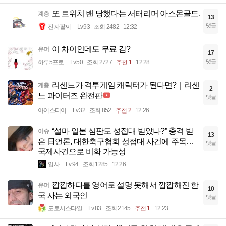
또 트위치 밴 당했다는 서터리머 아스몬골드.
계층
13
댓글
전자팔찌
Lv.93
조회 2482
12:32
이 차이인데도 무료 감?
유머
17
댓글
하루5프로
Lv.50
조회 2727
추천 1
12:28
리센느가 격투게임 캐릭터가 된다면?｜리센
계층
2
느 파이터즈 완전판
댓글
아이스티이
Lv.32
조회 852
추천 2
12:26
“설마 일본 심판도 성접대 받았나?” 충격 받
이슈
13
은 日언론, 대한축구협회 성접대 사건에 주목…
댓글
국제사건으로 비화 가능성
입사
Lv.94
조회 1285
12:26
깝깝하다를 영어로 설명 못해서 깝깝해진 한
유머
10
국 사는 외국인
댓글
도로시스타일
Lv.83
조회 2145
추천 1
12:23