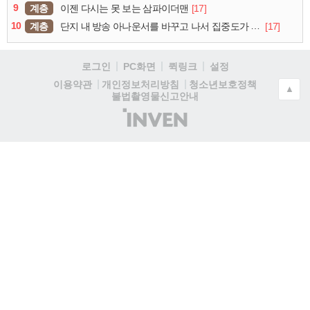
9
계층
[17]
이젠 다시는 못 보는 삼파이더맨
10
계층
[17]
단지 내 방송 아나운서를 바꾸고 나서 집중도가 확 올라갔다는 한 아파트의 안내방송
로그인
PC화면
퀵링크
설정
청소년보호정책
이용약관
개인정보처리방침
▲
불법촬영물신고안내
(주)
인
벤