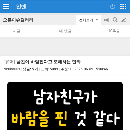
인벤
오픈이슈갤러리
전체보기
공
검
글
지
색
내글
내 댓글
10추글
on/off
쓰
기
[유머]
남친이 바람핀다고 오해하는 만화
Neuhauus
댓글: 5 개
조회:
5089
추천:
1
2026-06-09 15:00:46