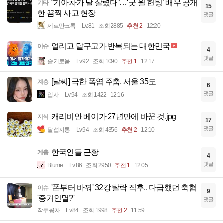
“기아차가 날 살렸다”…‘굿 윌 헌팅’ 배우 공개
기타
15
한 끔찍 사고 현장
댓글
제르만크록
Lv.81
조회 2885
추천 2
12:20
얼리고 달구고가 반복되는 대한민국
이슈
4
댓글
슬기로움
Lv.92
조회 1090
추천 1
12:17
[날씨] 극한 폭염 주춤, 서울 35도
계층
6
댓글
입사
Lv.94
조회 1422
12:16
캐리비안 베이가 27년만에 바꾼 것.jpg
지식
17
댓글
달섭지롱
Lv.94
조회 4356
추천 2
12:10
한국인들 근황
계층
4
댓글
Blume
Lv.86
조회 2950
추천 1
12:05
'폰부터 바꿔' 32강 탈락 직후.. 다급했던 축협
이슈
9
'증거인멸?'
댓글
작두콩차
Lv.84
조회 1998
추천 2
11:59