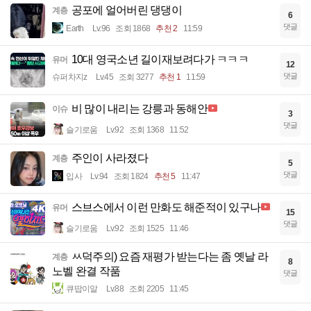
공포에 얼어버린 댕댕이
계층
6
댓글
Earth
Lv.96
조회 1868
추천 2
11:59
10대 영국소년 길이재보려다가 ㅋㅋㅋ
유머
12
댓글
슈퍼차지z
Lv.45
조회 3277
추천 1
11:59
비 많이 내리는 강릉과 동해안
이슈
3
댓글
슬기로움
Lv.92
조회 1368
11:52
주인이 사라졌다
계층
5
댓글
입사
Lv.94
조회 1824
추천 5
11:47
스브스에서 이런 만화도 해준적이 있구나
유머
15
댓글
슬기로움
Lv.92
조회 1525
11:46
ㅆ덕주의) 요즘 재평가 받는다는 좀 옛날 라
계층
8
노벨 완결 작품
댓글
큐땁이알
Lv.88
조회 2205
11:45