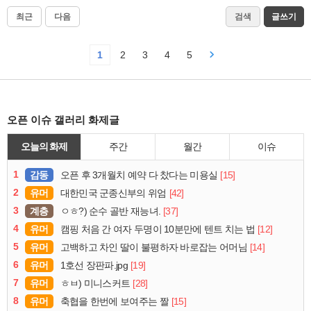
최근
다음
검색
글쓰기
1
2
3
4
5
오픈 이슈 갤러리 화제글
오늘의 화제
주간
월간
이슈
1
감동
[15]
오픈 후 3개월치 예약 다 찼다는 미용실
2
유머
[42]
대한민국 군종신부의 위엄
3
계층
[37]
ㅇㅎ?) 순수 골반 재능녀.
4
유머
[12]
캠핑 처음 간 여자 두명이 10분만에 텐트 치는 법
5
유머
[14]
고백하고 차인 딸이 불평하자 바로잡는 어머님
6
유머
[19]
1호선 장판파.jpg
7
유머
[28]
ㅎㅂ) 미니스커트
8
유머
[15]
축협을 한번에 보여주는 짤