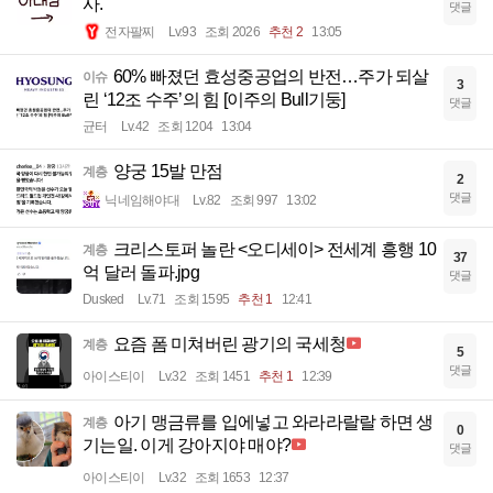
사.
댓글
전자팔찌
Lv.93
조회 2026
추천 2
13:05
60% 빠졌던 효성중공업의 반전…주가 되살
이슈
3
린 ‘12조 수주’의 힘 [이주의 Bull기둥]
댓글
균터
Lv.42
조회 1204
13:04
양궁 15발 만점
계층
2
댓글
닉네임해야대
Lv.82
조회 997
13:02
크리스토퍼 놀란 <오디세이> 전세계 흥행 10
계층
37
억 달러 돌파.jpg
댓글
Dusked
Lv.71
조회 1595
추천 1
12:41
요즘 폼 미쳐버린 광기의 국세청
계층
5
댓글
아이스티이
Lv.32
조회 1451
추천 1
12:39
아기 맹금류를 입에넣고 와라라랄랄 하면 생
계층
0
기는일. 이게 강아지야 매야?
댓글
아이스티이
Lv.32
조회 1653
12:37