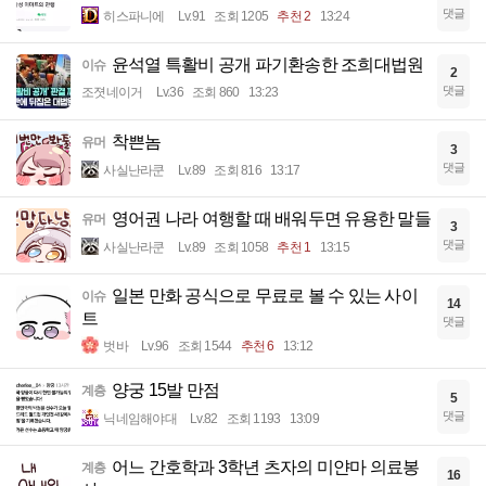
댓글
히스파니에
Lv.91
조회 1205
추천 2
13:24
윤석열 특활비 공개 파기환송한 조희대법원
이슈
2
댓글
조졋네이거
Lv.36
조회 860
13:23
착쁜놈
유머
3
댓글
사실난라쿤
Lv.89
조회 816
13:17
영어권 나라 여행할 때 배워두면 유용한 말들
유머
3
댓글
사실난라쿤
Lv.89
조회 1058
추천 1
13:15
일본 만화 공식으로 무료로 볼 수 있는 사이
이슈
14
트
댓글
벗바
Lv.96
조회 1544
추천 6
13:12
양궁 15발 만점
계층
5
댓글
닉네임해야대
Lv.82
조회 1193
13:09
어느 간호학과 3학년 츠자의 미얀마 의료봉
계층
16