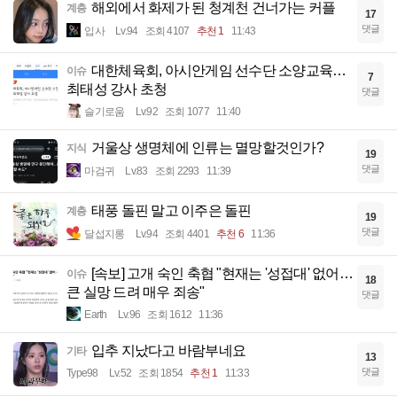
해외에서 화제가 된 청계천 건너가는 커플
계층
17
댓글
입사
Lv.94
조회 4107
추천 1
11:43
대한체육회, 아시안게임 선수단 소양교육…
이슈
7
최태성 강사 초청
댓글
슬기로움
Lv.92
조회 1077
11:40
거울상 생명체에 인류는 멸망할것인가?
지식
19
댓글
마검귀
Lv.83
조회 2293
11:39
태풍 돌핀 말고 이주은 돌핀
계층
19
댓글
달섭지롱
Lv.94
조회 4401
추천 6
11:36
[속보] 고개 숙인 축협 "현재는 '성접대' 없어…
이슈
18
큰 실망 드려 매우 죄송"
댓글
Earth
Lv.96
조회 1612
11:36
입추 지났다고 바람부네요
기타
13
댓글
Type98
Lv.52
조회 1854
추천 1
11:33