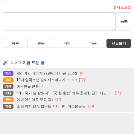
새로고침
등록
목록
본문
이전
다음
댓글보기
ㅇㅇㄱ 지금 뜨는 글
캐리비안 베이가 27년만에 바꾼 것.jpg
[17]
지식
10대 영국소년 길이재보려다가 ㅋㅋㅋ
[12]
유머
한국인들 근황
[4]
계층
“기아차가 날 살렸다”…‘굿 윌 헌팅’ 배우 공개한 끔찍 사고 현장
[15]
기타
이 차이인데도 무료 감?
[17]
유머
또 트위치 밴 당했다는 서터리머 아스몬골드.
[13]
계층