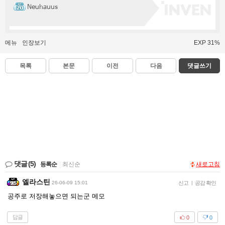
Neuhauus
메뉴
인장보기
EXP 31%
목록
본문
이전
다음
댓글쓰기
댓글
(5)
등록순
|
최신순
새로고침
엘라스틴
26-06-09 15:01
신고
|
공감 확인
공주로 저장해놓으면 되는군 메모
답글
0
0