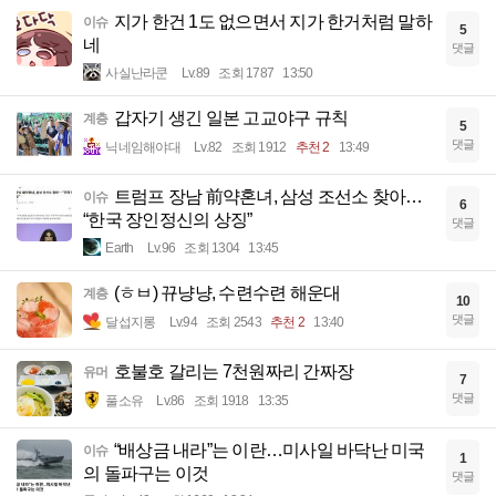
지가 한건 1도 없으면서 지가 한거처럼 말하
이슈
5
네
댓글
사실난라쿤
Lv.89
조회 1787
13:50
갑자기 생긴 일본 고교야구 규칙
계층
5
댓글
닉네임해야대
Lv.82
조회 1912
추천 2
13:49
트럼프 장남 前약혼녀, 삼성 조선소 찾아…
이슈
6
“한국 장인정신의 상징”
댓글
Earth
Lv.96
조회 1304
13:45
(ㅎㅂ) 뀨냥냥, 수련수련 해운대
계층
10
댓글
달섭지롱
Lv.94
조회 2543
추천 2
13:40
호불호 갈리는 7천원짜리 간짜장
유머
7
댓글
풀소유
Lv.86
조회 1918
13:35
“배상금 내라”는 이란…미사일 바닥난 미국
이슈
1
의 돌파구는 이것
댓글