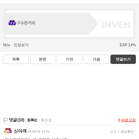
구수한커피
메뉴
인장보기
EXP 14%
목록
본문
이전
다음
댓글쓰기
댓글
(10)
등록순
|
최신순
새로고침
신야객
26-06-09 15:01
신고
|
공감 확인