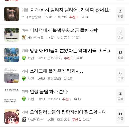
ㅇㅎ) 바하 빌리지 클리어.. 거의 다 왔네요.
게임
2
댓글
스티브승준유
Lv.76
조회 799
추천 1
14:31
피서객에게 불법주차요금 물린사람
이슈
3
댓글
제르만크록
Lv.81
조회 729
14:31
방송사 PD들이 뽑았다는 역대 사극 TOP 5
기타
13
댓글
치킨
Lv.99
조회 1355
추천 1
14:18
스레드에 올라온 재력과시...
기타
8
댓글
치킨
Lv.99
조회 1533
14:18
인생 꿀팁 하나 준다
기타
2
댓글
치킨
Lv.99
조회 933
추천 1
14:17
오이갤러님들의 집단지성이 필요합니다
기타
11
댓글
사실난라쿤
Lv.89
조회 662
추천 1
14:17