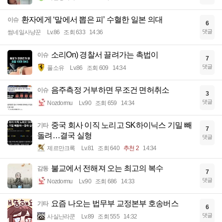
환자에게 ‘말에서 뽑은 피’ 수혈한 일본 의대
이슈
6
댓글
썸네일사냥꾼
Lv.86
조회 633
14:36
소리On) 경찰서 끌려가는 촉법이
이슈
7
댓글
풀소유
Lv.86
조회 609
14:34
음주측정 거부하면 무조건 면허취소
이슈
3
댓글
Nozdormu
Lv.90
조회 659
14:34
중국 회사 이직 노리고 SK하이닉스 기밀 빼
기타
7
돌려…결국 실형
댓글
제르만크록
Lv.81
조회 640
추천 2
14:34
불교에서 전해져 오는 최고의 복수
감동
7
댓글
Nozdormu
Lv.90
조회 686
14:33
요즘 나오는 법무부 교정본부 호송버스
기타
6
댓글
사실난라쿤
Lv.89
조회 555
14:32