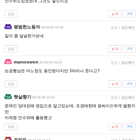
인수위도있었는대 그것도 넣으시죠
답글
0
0
평범한노동자
26-06-09 15:02
신고
|
공감 확인
일이 쫌 널널한가보네.
답글
0
0
marcoswon
26-06-09 15:03
신고
|
공감 확인
논공행상은 어느정도 용인된다지만 3자리나 준다고?
답글
0
0
햇살향기
26-06-09 15:03
신고
|
공감 확인
문재인 당대표때 영입으로 알고있는데, 조경태한테 원싸이드하게 발렸지
만.
이재명 인수위때 활동했고
답글
0
0
프리도