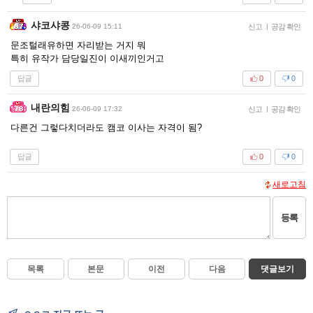
샤코샤콩
26-06-09 15:11
신고
|
공감 확인
문조털래유하면 자리받는 거지 뭐
특히 유작가 담당일진이 이새끼인거고
답글
0
0
내란의힘
26-06-09 17:32
신고
|
공감 확인
다른건 그렇다치더라도 캠코 이사는 자격이 됨?
답글
0
0
새로고침
등록
목록
본문
이전
다음
댓글보기