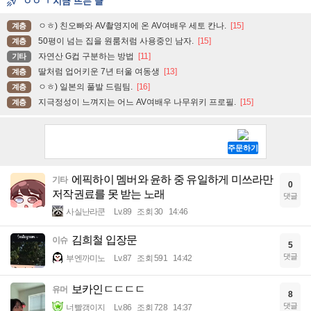
ㅇㅇㄱ 지금 뜨는 글
ㅇㅎ) 친오빠와 AV촬영지에 온 AV여배우 세토 칸나.
[15]
계층
50평이 넘는 집을 원룸처럼 사용중인 남자.
[15]
계층
자연산 G컵 구분하는 방법
[11]
기타
딸처럼 업어키운 7년 터울 여동생
[13]
계층
ㅇㅎ) 일본의 풀발 드림팀.
[16]
계층
지극정성이 느껴지는 어느 AV여배우 나무위키 프로필.
[15]
계층
에픽하이 멤버와 윤하 중 유일하게 미쓰라만
기타
0
저작권료를 못 받는 노래
댓글
사실난라쿤
Lv.89
조회 30
14:46
김희철 입장문
이슈
5
댓글
부엔까미노
Lv.87
조회 591
14:42
보카인ㄷㄷㄷㄷ
유머
8
댓글
너빨갱이지
Lv.86
조회 728
14:37