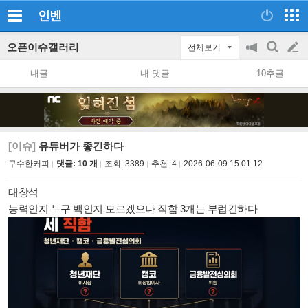
인벤
오픈이슈갤러리
전체보기
공
검
글
지
색
내글
내 댓글
10추글
on/off
쓰
기
[이슈]
유튜버가 좋긴하다
구수한커피
댓글: 10 개
조회:
3389
추천:
4
2026-06-09 15:01:12
대창석
능력인지 누구 백인지 모르겠으나 직함 3개는 부럽긴하다