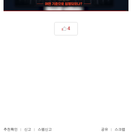
4
추천확인
신고
스팸신고
공유
스크랩