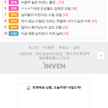
5
연예
[23]
다음주 놀토 리센느 출연...
6
연예
[38]
ㅇㅎㅂ? 어제 오션월드 김채연 모음
7
유머
[10]
남자들이 미친다는 스킬 모음
8
유머
[24]
차가 없는 사람은 모르는 주말에 나가기 싫은 이유
9
유머
[26]
얼마나 화가났는지 감도 안옴
10
사진
[34]
지금 북한 삼지연시 지역 날씨
로그인
PC화면
퀵링크
설정
청소년보호정책
이용약관
개인정보처리방침
▲
불법촬영물신고안내
(주)
인
벤