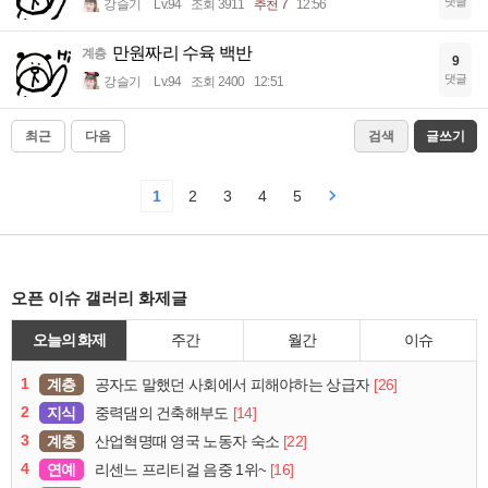
댓글
강슬기
Lv.94
조회 3911
추천 7
12:56
만원짜리 수육 백반
계층
9
댓글
강슬기
Lv.94
조회 2400
12:51
최근
다음
검색
글쓰기
1
2
3
4
5
오픈 이슈 갤러리 화제글
오늘의 화제
주간
월간
이슈
1
계층
[26]
공자도 말했던 사회에서 피해야하는 상급자
2
지식
[14]
중력댐의 건축해부도
3
계층
[22]
산업혁명때 영국 노동자 숙소
4
연예
[16]
리센느 프리티걸 음중 1위~