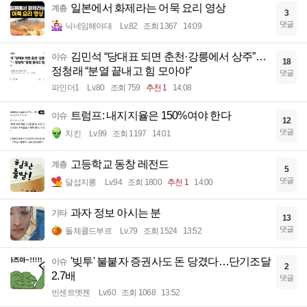
일본에서 화제라는 어묵 요리 영상
계층
3
댓글
닉네임해야대
Lv.82
조회 1367
14:09
김민석 “당대표 되면 춘천·강릉에서 상주”…
이슈
18
정청래 “분열 끝내고 힘 모아야”
댓글
파인더1
Lv.80
조회 759
추천 1
14:08
트럼프: 내지지율은 150%여야 한다
이슈
12
댓글
치킨
Lv.99
조회 1197
14:01
고등학교 동창 레전드
계층
5
댓글
달섭지롱
Lv.94
조회 1800
추천 1
14:00
과자 정보 아시는 분
기타
13
댓글
돌체콜드부르
Lv.79
조회 1524
13:52
'빚투' 불붙자 증권사도 돈 당겼다…단기조달
이슈
2
2.7배
댓글
빈센트멧젠
Lv.60
조회 1068
13:52