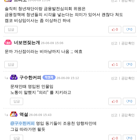
26-06-09 15:04
신고
|
공감 확인
솔직히 청년재단이랑 금융발전심의회 위원은
금융정책에 청년들의 시각을 넣는다는 의미가 있어서 괜찮다 쳐도
캠코 비상임이사는 좀 이상하긴 하네
답글
0
0
너보면짖는개
26-06-09 15:06
신고
|
공감 확인
문까 가산점이라는 비아냥까지 나옴 ;; 에효
답글
1
0
구수한커피
26-06-09 15:12
신고
|
공감 확인
문재인때 영입된 인물임
노통이 말했지 "의리" 를 지키라고
답글
0
0
역설
26-06-09 15:43
신고
|
공감 확인
@구수한커피
영입 동기들이 조응천 양향자인데
그길 따라가면 될듯
답글
0
0