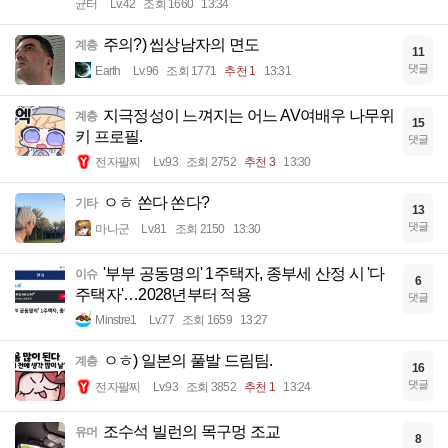
균터
Lv.42
조회 1660
13:34
주의?) 씹상남자의 면도
계층
11
댓글
Earth
Lv.96
조회 1771
추천 1
13:31
지극정성이 느껴지는 어느 AV여배우 나무위
계층
15
키 프로필.
댓글
전자팔찌
Lv.93
조회 2752
추천 3
13:30
ㅇㅎ 쏜다 쏜다?
기타
13
댓글
마나군
Lv.81
조회 2150
13:30
'부부 공동명의' 1주택자, 종부세 산정 시 '다
이슈
6
주택자'…2028년부터 적용
댓글
Minstre1
Lv.77
조회 1659
13:27
ㅇㅎ) 일본의 풀발 드림팀.
계층
16
댓글
전자팔찌
Lv.93
조회 3852
추천 1
13:24
조수석 빌런의 목구멍 조교
유머
8