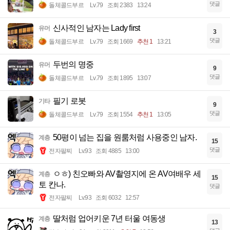
댓글
돌체콜드부르
Lv.79
조회 2383
13:24
신사적인 남자는 Lady first
유머
3
댓글
돌체콜드부르
Lv.79
조회 1669
추천 1
13:21
두번의 명중
유머
9
댓글
돌체콜드부르
Lv.79
조회 1895
13:07
필기 로봇
기타
9
댓글
돌체콜드부르
Lv.79
조회 1554
추천 1
13:05
50평이 넘는 집을 원룸처럼 사용중인 남자.
계층
15
댓글
전자팔찌
Lv.93
조회 4885
13:00
ㅇㅎ) 친오빠와 AV촬영지에 온 AV여배우 세
계층
15
토 칸나.
댓글
전자팔찌
Lv.93
조회 6032
12:57
딸처럼 업어키운 7년 터울 여동생
계층
13