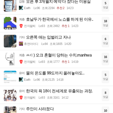
오픈 후 3개월치 예약 다 찼다는 미용실
감동
5
댓글
Earth
Lv.96
조회 2284
추천 2
14:23
호날두가 한국에서 노쇼를 하게 된 이유..
계층
18
댓글
전자팔찌
Lv.93
조회 2492
추천 1
14:23
오른쪽 애는 입벌리고 자나
기타
6
댓글
휴면아이디
Lv.84
조회 1805
14:20
ㅆㄷ) 오크 혼혈이 당하는 수치.manhwa
계층
16
댓글
전자팔찌
Lv.93
조회 1777
추천 1
14:19
물의 온도를 99도까지 올려놓아도..
유머
5
댓글
Earth
Lv.96
조회 2125
14:18
한국의 욕 18이 전세계로 유출되는 과정.
유머
8
댓글
전자팔찌
Lv.93
조회 3161
14:12
주인이 사라졌다
기타
10