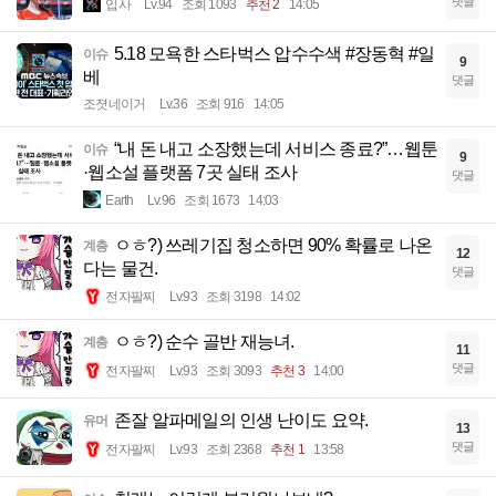
댓글
입사
Lv.94
조회 1093
추천 2
14:05
5.18 모욕한 스타벅스 압수수색 #장동혁 #일
이슈
9
베
댓글
조졋네이거
Lv.36
조회 916
14:05
“내 돈 내고 소장했는데 서비스 종료?”…웹툰
이슈
9
·웹소설 플랫폼 7곳 실태 조사
댓글
Earth
Lv.96
조회 1673
14:03
ㅇㅎ?) 쓰레기집 청소하면 90% 확률로 나온
계층
12
다는 물건.
댓글
전자팔찌
Lv.93
조회 3198
14:02
ㅇㅎ?) 순수 골반 재능녀.
계층
11
댓글
전자팔찌
Lv.93
조회 3093
추천 3
14:00
존잘 알파메일의 인생 난이도 요약.
유머
13
댓글
전자팔찌
Lv.93
조회 2368
추천 1
13:58