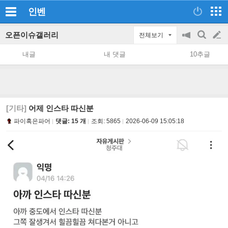
인벤
오픈이슈갤러리
전체보기
공
검
글
지
색
내글
내 댓글
10추글
on/off
쓰
기
[기타]
어제 인스타 따신분
파이혹은파어
댓글: 15 개
조회:
5865
2026-06-09 15:05:18