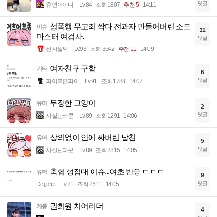
댓글
휴면아이디
Lv.84
조회 1807
추천 5
14:11
성폭행 무고죄 싹다 전과자 만들어버린 소드
이슈
21
마스터 여검사.
댓글
전자팔찌
Lv.93
조회 3642
추천 11
14:09
여자친구 구함
기타
6
댓글
파이혹은파어
Lv.91
조회 1788
14:07
무장한 고양이
유머
2
댓글
사실난라쿤
Lv.89
조회 1291
14:06
상의없이 안에 싸버린 남친
유머
5
댓글
사실난라쿤
Lv.89
조회 2815
14:05
축협 성접대 이슈...여초 반응 ㄷㄷㄷ
유머
9
댓글
Dogdrip
Lv.21
조회 2611
14:05
권희원 치어리더
계층
4