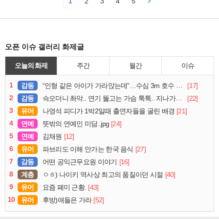
1
2
3
4
5
오픈 이슈 갤러리 화제글
오늘의 화제
주간
월간
이슈
1
감동
[17]
“인형 같은 아이가 가라앉는데”…수심 3m 호수 뛰어든 60대 의인
2
감동
[22]
슥오더니 촤악.. 연기 뚫고는 가슴 툭툭.. 지나가던 아재의 정체
3
유머
[21]
나영석 피디가 1박2일때 출연자들을 굴린 배경
4
연예
[24]
뜻밖의 연예인 미담..jpg
5
연예
[12]
김채원
6
유머
[27]
파브리도 이해 안가는 한국 음식
7
감동
[16]
어떤 공익근무요원 이야기
8
계층
[40]
ㅇㅎ) 나이키 역사상 최고의 품질이던 시절
9
유머
[43]
요즘 폐미 근황.
10
유머
[52]
후방)애들은 가라