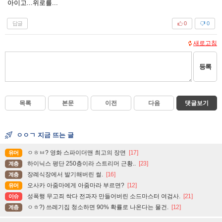
아이고...위로를...
답글
0
0
새로고침
등록
목록
본문
이전
다음
댓글보기
ㅇㅇㄱ 지금 뜨는 글
ㅇㅎㅂ? 영화 스파이더맨 최고의 장면
[17]
유머
하이닉스 평단 250층이라 스트리머 근황..
[23]
계층
장례식장에서 발기해버린 썰.
[16]
계층
오사카 아줌마에게 아줌마라 부르면?
[12]
유머
성폭행 무고죄 싹다 전과자 만들어버린 소드마스터 여검사.
[21]
이슈
ㅇㅎ?) 쓰레기집 청소하면 90% 확률로 나온다는 물건.
[12]
계층