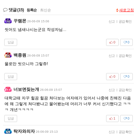
댓글
(15)
등록순
|
최신순
새로고침
꾸램몬
26-06-09 15:06
신고
|
공감 확인
씻어도 냄새나시는군요 작성자님...
답글
0
0
백종원
26-06-09 15:07
신고
|
공감 확인
물로만 씻으니까 그렇쥬!
답글
0
0
너보면짖는개
26-06-09 15:07
신고
|
공감 확인
대학교때 자꾸 힐끔 힐끔 쳐다보는 여자애가 있어서 나중에 친해진 다음
에 왜 그렇게 쳐다봤냐고 물어봤는데 머리가 너무 커서 신기했다고 ㅋㅋ
ㅋ 개년ㅋㅋㅋㅋ
답글
1
0
탁자와의자
26-06-09 15:13
신고
|
공감 확인