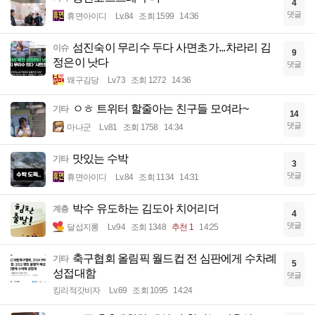
4
댓글
휴면아이디
Lv.84
조회 1599
14:36
섬진숙이 무리수 두다 사면초가...차라리 김
이슈
9
정은이 낫다
댓글
왜구김당
Lv.73
조회 1272
14:36
ㅇㅎ 트위터 할줄아는 친구들 모여라~
기타
14
댓글
마나군
Lv.81
조회 1758
14:34
맛있는 수박
기타
3
댓글
휴면아이디
Lv.84
조회 1134
14:31
박수 유도하는 김도아 치어리더
계층
4
댓글
달섭지롱
Lv.94
조회 1348
추천 1
14:25
축구협회 올림픽 월드컵 전 심판에게 수차례
기타
5
성접대함
댓글
킹리적갓비자
Lv.69
조회 1095
14:24