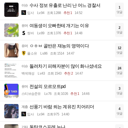
수사 정보 유출로 난리 난 어느 경찰서
이슈
1
댓글
입사
Lv.94
조회 1288
추천 1
14:52
여동생이 오빠한테 개기는 이유
유머
2
댓글
썽바
Lv.89
조회 1376
추천 1
14:48
ㅇㅎㅂ 골반은 재능의 영역이다
유머
12
댓글
풀소유
Lv.86
조회 1514
14:47
돌려차기 피해자분이 많이 화나셨네요
이슈
24
댓글
백색왜성
Lv.43
조회 1543
추천 2
14:47
전설의 모르모트pd
유머
3
댓글
스티브승준유
Lv.76
조회 1026
추천 1
14:46
선풍기 바람 쐬는 계유진 치어리더
계층
4
댓글
입사
Lv.94
조회 975
14:40
동탄코스프레 누나
기타