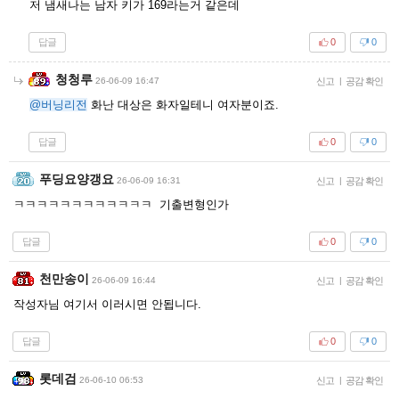
저 냄새나는 남자 키가 169라는거 같은데
답글
0
0
청청루
26-06-09 16:47
신고
|
공감 확인
@버닝리전
화난 대상은 화자일테니 여자분이죠.
답글
0
0
푸딩요양갱요
26-06-09 16:31
신고
|
공감 확인
ㅋㅋㅋㅋㅋㅋㅋㅋㅋㅋㅋㅋ 기출변형인가
답글
0
0
천만송이
26-06-09 16:44
신고
|
공감 확인
작성자님 여기서 이러시면 안됩니다.
답글
0
0
롯데검
26-06-10 06:53
신고
|
공감 확인