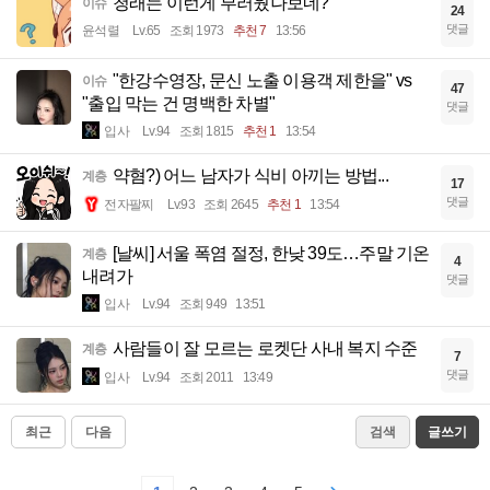
청래는 이런게 부러웠나보네?
이슈
24
댓글
윤석렬
Lv.65
조회 1973
추천 7
13:56
"한강수영장, 문신 노출 이용객 제한을" vs
이슈
47
"출입 막는 건 명백한 차별"
댓글
입사
Lv.94
조회 1815
추천 1
13:54
약혐?) 어느 남자가 식비 아끼는 방법...
계층
17
댓글
전자팔찌
Lv.93
조회 2645
추천 1
13:54
[날씨] 서울 폭염 절정, 한낮 39도…주말 기온
계층
4
내려가
댓글
입사
Lv.94
조회 949
13:51
사람들이 잘 모르는 로켓단 사내 복지 수준
계층
7
댓글
입사
Lv.94
조회 2011
13:49
최근
다음
검색
글쓰기