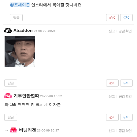
@포세이큰
인스타에서 목아질 땃나봐요
답글
0
0
Abaddon
26-06-09 15:26
신고
|
공감 확인
답글
0
0
기부안한찐따
26-06-09 15:52
신고
|
공감 확인
화 169 ㅋㅋㅋ 키 크시네 여자분
답글
0
0
버닝리전
26-06-09 16:37
신고
|
공감 확인