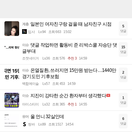
일본인 여자친구랑 걸을 때 남자친구 시점
계층
5
댓글
입사
Lv.94
조회 663
15:02
댓글 작업하면 활동비 준 리박스쿨 자승단 댓
이슈
15
글부대
댓글
조졋네이거
Lv.36
조회 576
추천 3
14:59
온열질환, 쓰러지면 15만원 받는다…1440만
이슈
2
경기도민 기후보험
댓글
백합에이슬
Lv.57
조회 453
14:59
지진이 강타한 순간 환자부터 생각했다
이슈
1
댓글
아이스티이
Lv.32
조회 365
추천 1
14:55
울 언니 32살인데
유머
6
댓글
썽바
Lv.89
조회 1517
14:54