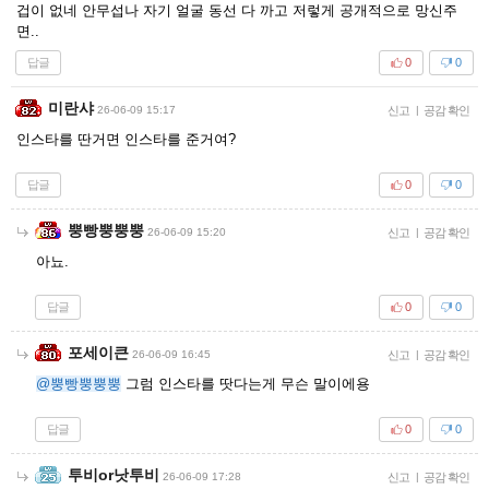
겁이 없네 안무섭나 자기 얼굴 동선 다 까고 저렇게 공개적으로 망신주
면..
답글
0
0
미란샤
26-06-09 15:17
신고
|
공감 확인
인스타를 딴거면 인스타를 준거여?
답글
0
0
뿡빵뿡뿡뿡
26-06-09 15:20
신고
|
공감 확인
아뇨.
답글
0
0
포세이큰
26-06-09 16:45
신고
|
공감 확인
@뿡빵뿡뿡뿡
그럼 인스타를 땃다는게 무슨 말이에용
답글
0
0
투비or낫투비
26-06-09 17:28
신고
|
공감 확인