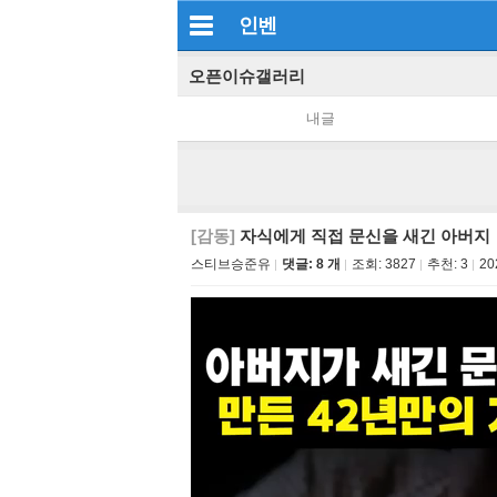
인벤
오픈이슈갤러리
내글
[감동]
자식에게 직접 문신을 새긴 아버지
스티브승준유
댓글: 8 개
조회:
3827
추천:
3
20