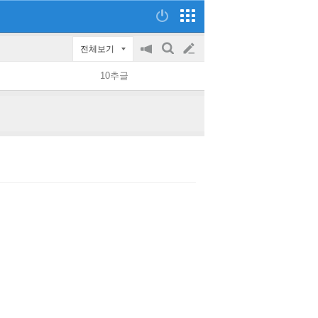
전체보기
공
검
글
지
색
10추글
on/off
쓰
기