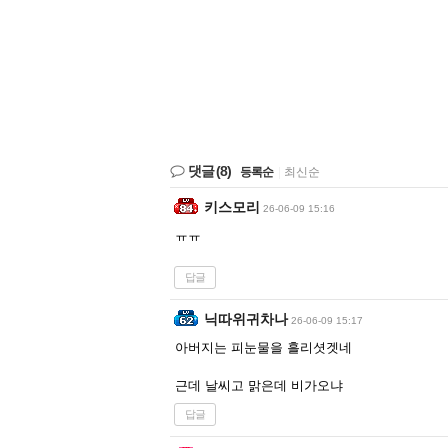
댓글
(8)
등록순
|
최신순
키스모리
26-06-09 15:16
ㅠㅠ
답글
닉따위귀차나
26-06-09 15:17
아버지는 피눈물을 흘리셧겟네
근데 날씨고 맑은데 비가오냐
답글