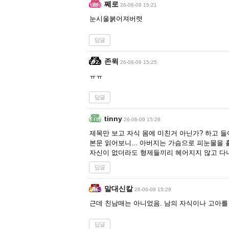
쩨로
26-06-09 15:21
눈시울붉어져버렷
답글
존윅
26-06-09 15:25
ㅠㅠ
답글
tinny
26-06-09 15:28
제목만 보고 자식 몸에 미친거 아닌가? 하고 
본문 읽어보니... 아버지는 가슴으로 피눈물을
자신이 없더라도 형제들끼리 헤어지지 않고 다
답글
말대신칼
26-06-09 15:29
근데 친남매는 아니었음. 남의 자식이나 고아를
답글