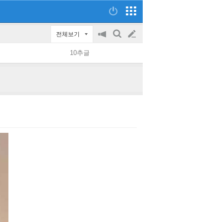
전체보기
공
검
글
지
색
10추글
on/off
쓰
기