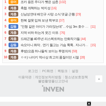
1
유머
[102]
조카 용돈 주다가 뺏은 삼촌
2
계층
[16]
축협 개혁하는 박지성
3
계층
[29]
신남성연대 배인규 사망 소식 댓글 근황
4
유머
[37]
한복 잘못 입혀 보낸 학부모
5
감동
[11]
“인형 같은 아이가 가라앉는데”…수심 3m 호수 뛰어든 60대 의인
6
계층
[76]
지역 비하 하는게 웃긴 이유.
7
계층
[44]
드래곤볼 40주년 리스펙트하는 만화작가들
8
감동
[15]
슥오더니 촤악.. 연기 뚫고는 가슴 툭툭.. 지나가던 아재의 정체
9
계층
[59]
후방)요즘 하나둘씩 보이는 투명의자
10
계층
[28]
ㅇㅎ) 나이키 역사상 최고의 품질이던 시절
로그인
PC화면
퀵링크
설정
청소년보호정책
이용약관
개인정보처리방침
▲
불법촬영물신고안내
(주)
인
벤