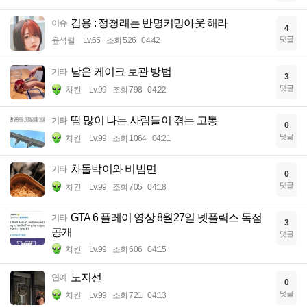
김용 : 정청래는 반명커밍아웃 해라
이슈
4
댓글
윤석렬
Lv.65
조회 526
04:42
남은 케이크 보관 방법
기타
3
댓글
치킨
Lv.99
조회 798
04:22
땀 많이 나는 사람들이 겪는 고통
기타
0
댓글
치킨
Lv.99
조회 1064
04:21
차돌박이와 비빔면
기타
0
댓글
치킨
Lv.99
조회 705
04:18
GTA 6 플레이 영상 8월27일 넷플릭스 독점
기타
3
공개
댓글
치킨
Lv.99
조회 606
04:15
노지선
연예
0
댓글
치킨
Lv.99
조회 721
04:13