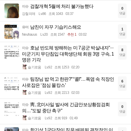
검찰개혁 5월에 처리 불가능했다
이슈
0
댓글
강철의매
Lv.86
조회 1043
03:37
남친이 자꾸 기습키스해요
유머
1
댓글
Neuhauus
Lv.20
조회 1547
추천 1
03:02
호남 반도체 방해하는 미 7공군 박살내자”···
이슈
8
미군기지 무단침입 대학생단체 회원 3명 구속, 1
댓글
명은 기각
슬기로움
Lv.92
조회 1253
02:20
팀장님 밥 먹고 한판?” “콜!”…폭염 속 직장인
이슈
6
사로잡은 ‘점심 몰캉스’
댓글
슬기로움
Lv.92
조회 2213
02:03
靑, 北미사일 발사에 긴급안보상황점검회
이슈
0
의…“도발 중단 촉구”
댓글
슬기로움
Lv.92
조회 919
01:49
한기성 1군단장이 직무 배제된 결정적인 이
이슈