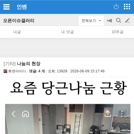
인벤
오픈이슈갤러리
전체보기
공
검
글
지
색
내글
내 댓글
10추글
on/off
쓰
기
[기타]
나눔의 현장
휴면아이디
댓글: 4 개
조회:
13928
2026-06-09 15:17:46