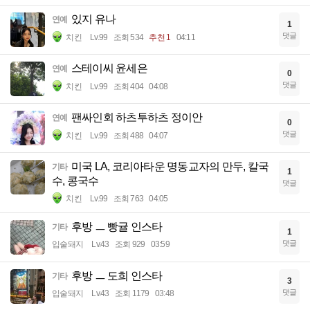
있지 유나
연예
1
댓글
치킨
Lv.99
조회 534
추천 1
04:11
스테이씨 윤세은
연예
0
댓글
치킨
Lv.99
조회 404
04:08
팬싸인회 하츠투하츠 정이안
연예
0
댓글
치킨
Lv.99
조회 488
04:07
미국 LA, 코리아타운 명동교자의 만두, 칼국
기타
1
수, 콩국수
댓글
치킨
Lv.99
조회 763
04:05
후방 ㅡ 빵귤 인스타
기타
1
댓글
입술돼지
Lv.43
조회 929
03:59
후방 ㅡ 도희 인스타
기타
3
댓글
입술돼지
Lv.43
조회 1179
03:48