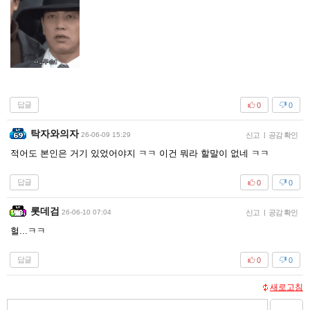
답글
0
0
탁자와의자
26-06-09 15:29
신고
|
공감 확인
적어도 본인은 거기 있었어야지 ㅋㅋ 이건 뭐라 할말이 없네 ㅋㅋ
답글
0
0
롯데검
26-06-10 07:04
신고
|
공감 확인
헐...ㅋㅋ
답글
0
0
새로고침