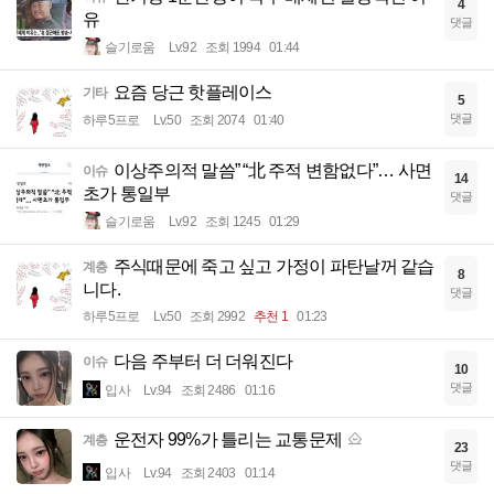
4
유
댓글
슬기로움
Lv.92
조회 1994
01:44
요즘 당근 핫플레이스
기타
5
댓글
하루5프로
Lv.50
조회 2074
01:40
이상주의적 말씀” “北 주적 변함없다”… 사면
이슈
14
초가 통일부
댓글
슬기로움
Lv.92
조회 1245
01:29
주식때문에 죽고 싶고 가정이 파탄날꺼 같습
계층
8
니다.
댓글
하루5프로
Lv.50
조회 2992
추천 1
01:23
다음 주부터 더 더워진다
이슈
10
댓글
입사
Lv.94
조회 2486
01:16
운전자 99%가 틀리는 교통문제
계층
23
댓글
입사
Lv.94
조회 2403
01:14