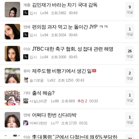
김민재가 바라는 차기 국대 감독
계층
9
댓글
입사
Lv.94
조회 2662
00:49
편의점 과자 먹고 눈 돌아간 JYP ㅋㅋ
연예
1
댓글
입사
Lv.94
조회 3034
00:46
JTBC 대한 축구 협회, 성 접대 관련 해명
이슈
26
댓글
입사
Lv.94
조회 3000
00:45
제주도행 비행기에서 생긴 일
유머
2
댓글
슬기로움
Lv.92
조회 1250
00:43
출석 해슴?
기타
1
댓글
사실난라쿤
Lv.89
조회 689
추천 2
00:33
어쩌다 한번 산다라박
연예
1
댓글
어쩌다한번
Lv.77
조회 1720
00:31
李 대통령 "군에서 다쳤는데 왜 6% 부담하
이슈