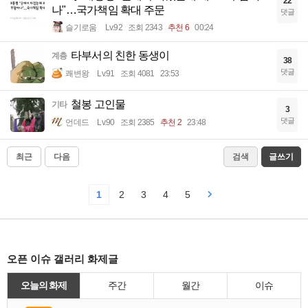
22
나"…국가책임 확대 주문
댓글
슬기로움
Lv.92
조회 2343
추천 6
00:24
타부서의 친한 동생이
계층
38
댓글
쾌변왕
Lv.91
조회 4081
23:53
철봉 고인물
기타
3
댓글
언데드
Lv.90
조회 2385
추천 2
23:48
최근
다음
검색
글쓰기
1
2
3
4
5
오픈 이슈 갤러리 화제글
오늘의 화제
주간
월간
이슈