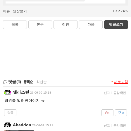
메뉴
인장보기
EXP 74%
목록
본문
이전
다음
댓글쓰기
댓글
(4)
등록순
|
최신순
새로고침
엘라스틴
26-06-09 15:18
신고
|
공감 확인
범위를 알려줬어야지 ㅠ
답글
0
0
Abaddon
26-06-09 15:21
신고
|
공감 확인