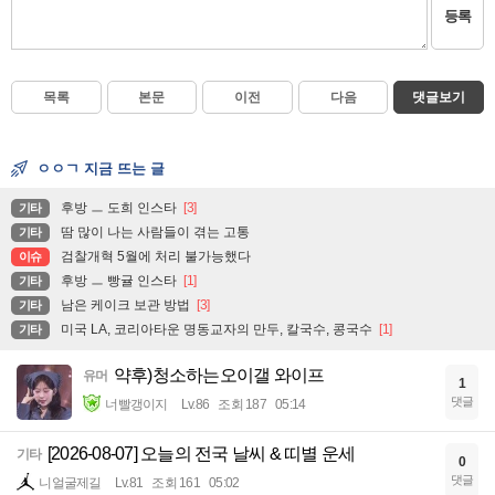
등록
목록
본문
이전
다음
댓글보기
ㅇㅇㄱ 지금 뜨는 글
후방 ㅡ 도희 인스타
[3]
기타
땀 많이 나는 사람들이 겪는 고통
기타
검찰개혁 5월에 처리 불가능했다
이슈
후방 ㅡ 빵귤 인스타
[1]
기타
남은 케이크 보관 방법
[3]
기타
미국 LA, 코리아타운 명동교자의 만두, 칼국수, 콩국수
[1]
기타
약후)청소하는오이갤 와이프
유머
1
댓글
너빨갱이지
Lv.86
조회 187
05:14
[2026-08-07] 오늘의 전국 날씨 & 띠별 운세
기타
0
댓글
니얼굴제길
Lv.81
조회 161
05:02