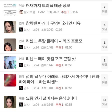
현재까지 트리플 태풍 정보
이슈
2
댓글
슬기로움
Lv.92
조회 2026
추천 1
01:06
참치캔 따개에 구멍이 2개인 이유
연예
5
댓글
입사
Lv.94
조회 3049
01:03
리센느 쿠팡 플레이 시리즈 프로모
연예
1
댓글
입사
Lv.94
조회 1469
추천 3
01:00
리센느 메이 핫걸 포즈 근접 샷
연예
1
댓글
입사
Lv.94
조회 1449
추천 1
00:58
섬의 날 무대 아래로 내려가서 아주머니 팬과
연예
0
하이파이브 하는 리센느
댓글
입사
Lv.94
조회 1401
추천 1
00:56
요즘 인기 떨어지는 음식 1티어
계층
13
댓글
입사
Lv.94
조회 3648
추천 1
00:53