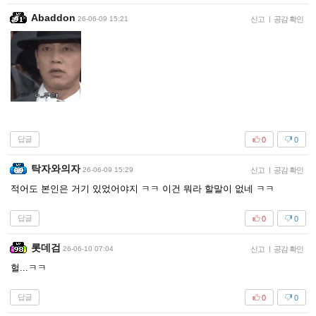
Abaddon
26-06-09 15:21
신고
|
공감 확인
답글
0
0
탁자와의자
26-06-09 15:29
신고
|
공감 확인
적어도 본인은 거기 있었어야지 ㅋㅋ 이건 뭐라 할말이 없네 ㅋㅋ
답글
0
0
롯데검
26-06-10 07:04
신고
|
공감 확인
헐...ㅋㅋ
답글
0
0