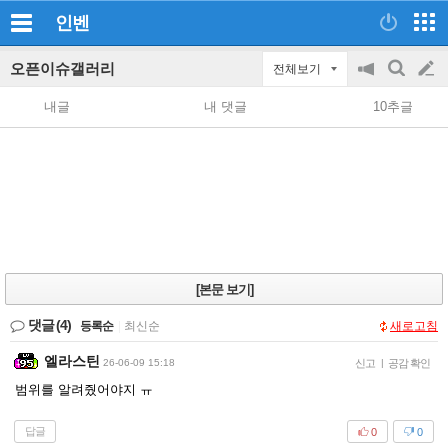
인벤
오픈이슈갤러리
전체보기
공
검
글
지
색
내글
내 댓글
10추글
on/off
쓰
기
[본문 보기]
댓글
(4)
등록순
|
최신순
새로고침
엘라스틴
26-06-09 15:18
신고
|
공감 확인
범위를 알려줬어야지 ㅠ
답글
0
0