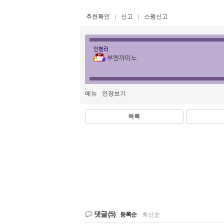
추천확인
신고
스팸신고
인벤러
부엔까미노
메뉴
인장보기
목록
댓글
(5)
등록순
|
최신순