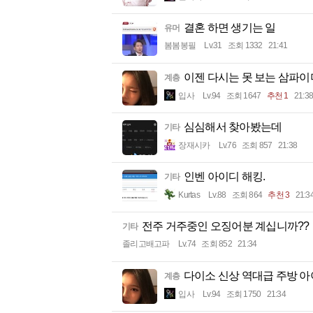
결혼 하면 생기는 일
유머
봄봄봉필
Lv.31
조회 1332
21:41
이젠 다시는 못 보는 삼파
계층
입사
Lv.94
조회 1647
추천 1
21:38
심심해서 찾아봤는데
기타
장재시카
Lv.76
조회 857
21:38
인벤 아이디 해킹.
기타
Kurtas
Lv.88
조회 864
추천 3
21:3
전주 거주중인 오징어분 계십니까??
기타
졸리고배고파
Lv.74
조회 852
21:34
다이소 신상 역대급 주방 아
계층
입사
Lv.94
조회 1750
21:34