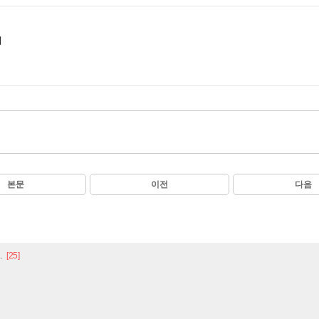
네
본문
이전
다음
.
[25]