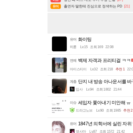
출연자 딸한테 진심으로 정색하는 PD
[21]
유머
화이팅
유머
히롣
Lv.15
조회 169
22:08
백제 자객과 프리티걸 ㅋㅋ
연예
아이스티이
Lv.32
조회 218
추천 1
22:
단지 내 방송 아나운서를 바
계층
입사
Lv.94
조회 1802
21:44
세입자 쫓아내기 미안해 ㅠ
이슈
드라고노브
Lv.90
조회 1985
추천 2
1847년 의학서에 실린 자
유머
옆사마
Lv.87
조회 1572
21:42