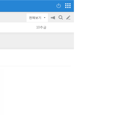
전체보기
공
검
글
지
색
10추글
on/off
쓰
기