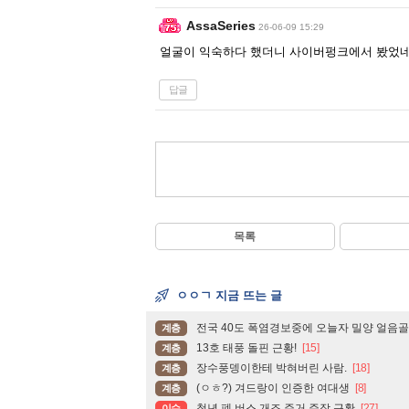
AssaSeries
26-06-09 15:29
얼굴이 익숙하다 했더니 사이버펑크에서 봤었
답글
목록
ㅇㅇㄱ 지금 뜨는 글
전국 40도 폭염경보중에 오늘자 밀양 얼음골
계층
13호 태풍 돌핀 근황!
[15]
계층
장수풍뎅이한테 박혀버린 사람.
[18]
계층
(ㅇㅎ?) 겨드랑이 인증한 여대생
[8]
계층
청년 폐 버스 개조 주거 주장 근황
[27]
이슈