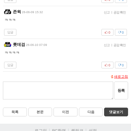
존윅
26-06-09 15:32
신고
|
공감 확인
ㅋㅋㅋ
답글
0
0
롯데검
26-06-10 07:09
신고
|
공감 확인
ㅋㅋㅋㅋ
답글
0
0
새로고침
등록
목록
본문
이전
다음
댓글보기
로그인
PC화면
퀵링크
설정