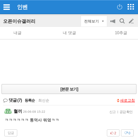
인벤
오픈이슈갤러리
전체보기
공
검
글
지
색
내글
내 댓글
10추글
on/off
쓰
기
[본문 보기]
댓글
(7)
등록순
|
최신순
새로고침
혈끼
26-06-09 15:22
신고
|
공감 확인
ㅋㅋㅋㅋㅋㅋ 통역사 뭐옄ㅋㅋ
답글
2
0