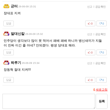
균터
26-06-09 15:31
신고
|
공감 확인
장대표 지켜
답글
0
0
말대신칼
26-06-09 15:32
신고
|
공감 확인
민주당이 생각보다 많이 못 먹어서 패배 패배 하니까 병신새끼가 지들
이 진짜 이긴 줄 아네? 안되겠다. 평생 당대표 해라.
답글
0
0
짜루기
26-06-09 15:34
신고
|
공감 확인
장동혁 절대 지켜!!!
답글
0
0
새로고침
등록