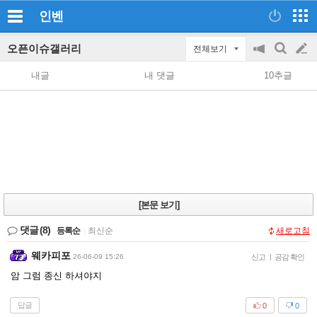
인벤
오픈이슈갤러리
전체보기
공
검
글
지
색
내글
내 댓글
10추글
on/off
쓰
기
[본문 보기]
댓글
(8)
등록순
|
최신순
새로고침
웨카피포
26-06-09 15:26
신고
|
공감 확인
암 그럼 종신 하셔야지
답글
0
0