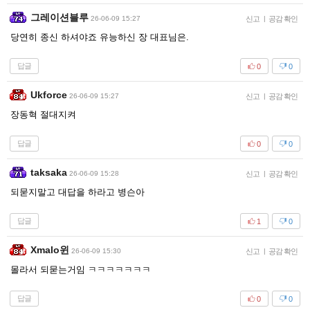
그레이션블루
26-06-09 15:27
신고
|
공감 확인
당연히 종신 하셔야죠 유능하신 장 대표님은.
답글
0
0
Ukforce
26-06-09 15:27
신고
|
공감 확인
장동혁 절대지켜
답글
0
0
taksaka
26-06-09 15:28
신고
|
공감 확인
되묻지말고 대답을 하라고 병슨아
답글
1
0
Xmalo윈
26-06-09 15:30
신고
|
공감 확인
몰라서 되묻는거임 ㅋㅋㅋㅋㅋㅋㅋ
답글
0
0