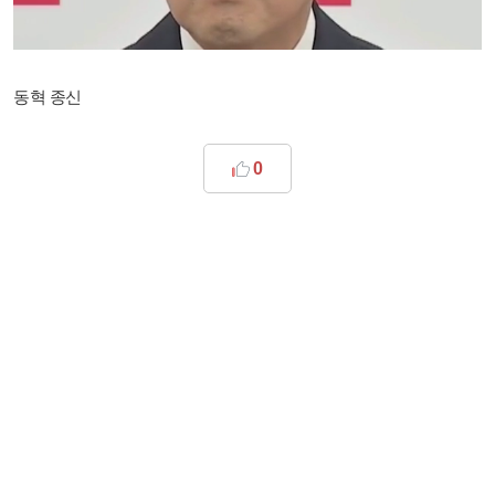
동혁 종신
0