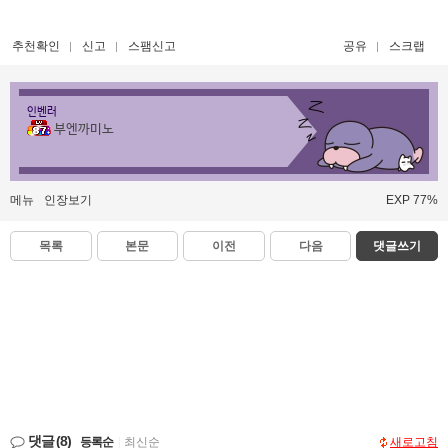
추천확인
신고
스팸신고
공유
스크랩
인벤러
부엔까미노
메뉴
인장보기
EXP 77%
목록
본문
이전
다음
댓글쓰기
댓글
(8)
등록순
|
최신순
새로고침