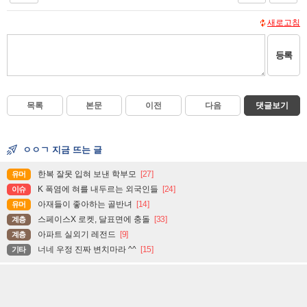
새로고침
등록
목록
본문
이전
다음
댓글보기
ㅇㅇㄱ 지금 뜨는 글
한복 잘못 입혀 보낸 학부모
[27]
유머
K 폭염에 혀를 내두르는 외국인들
[24]
이슈
아재들이 좋아하는 골반녀
[14]
유머
스페이스X 로켓, 달표면에 충돌
[33]
계층
아파트 실외기 레전드
[9]
계층
너네 우정 진짜 변치마라 ^^
[15]
기타