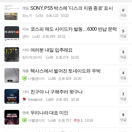
SONY, PS5 박스에 '디스크 지원 종료' 표시
게임
0
댓글
파노키
Lv.51
조회 122
10:22
코스피 매도 사이드카 발동…6300 반납 문턱
이슈
5
댓글
균터
Lv.42
조회 195
10:21
여러분 내일 입추래요
기타
5
댓글
킹리적갓비자
Lv.69
조회 274
10:20
텍사스에서 벌어진 토네이도와 우박
계층
4
댓글
너빨갱이지
Lv.86
조회 329
10:20
친구야 나 구해주러 왓구나
기타
1
댓글
Deadpool
Lv.88
조회 421
10:18
우리나라 대표 미인
연예
9
댓글
너빨갱이지
Lv.86
조회 757
추천 1
10:16