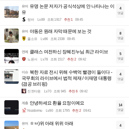
유명 논문 저자가 공식석상에 안 나타나는 이
유머
4
유
댓글
썽바
Lv.89
조회 1917
추천 1
09:45
야동은 원래 자막 때문에 보는 것
유머
8
댓글
풀소유
Lv.86
조회 2338
09:45
클래스 여전하신 장혜진누님 최근 라이브
연예
5
댓글
노윤서
Lv.78
조회 1517
추천 2
09:42
북한 자료 전시 위해 수백억 빨갱이 들이다 -
이슈
4
국무회의 라이브에서 법적 제재 / 이재명 대통령
댓글
(겸공 브리핑)
진겟타원
Lv.70
조회 945
추천 6
09:42
안녕하세요 환율 요정이예요
계층
14
댓글
Nozdormu
Lv.90
조회 1795
추천 2
09:41
ㅎㅂ)위 아래 위위 아래
유머
4