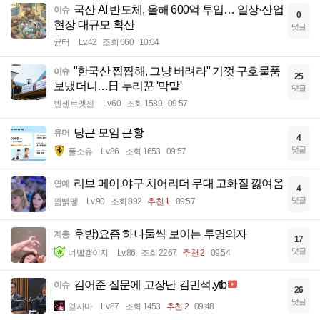
국산 AI 반도체, 올해 600억 투입… 일상·산업
이슈
0
현장 대규모 확산
댓글
균터
Lv.42
조회 660
10:04
"한국산 찝찝해, 그냥 버려라" 기껏 구호물품
이슈
25
보냈더니…日 누리꾼 '막말'
댓글
빈센트멧젠
Lv.60
조회 1589
09:57
당근 모임 근황
유머
4
댓글
풀소유
Lv.86
조회 1653
09:57
리브 메이 야구 치어리더 무대 고화질 낋여옴
연예
4
댓글
꿻뻵뗗
Lv.90
조회 892
추천 1
09:57
후방)요즘 하나둘씩 보이는 투명의자
계층
17
댓글
너빨갱이지
Lv.86
조회 2267
추천 2
09:54
김어준 질문에 고장난 김민석.ytb
이슈
26
댓글
옆사마
Lv.87
조회 1453
추천 2
09:48