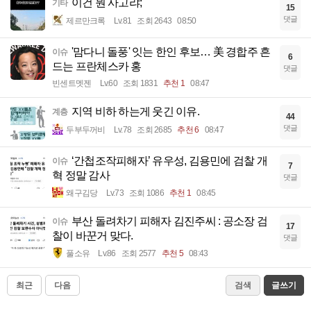
이건 뭔 사고랴;
기타
15
댓글
제르만크록
Lv.81
조회 2643
08:50
'맘다니 돌풍' 잇는 한인 후보… 美 경합주 흔
이슈
6
드는 프란체스카 홍
댓글
빈센트멧젠
Lv.60
조회 1831
추천 1
08:47
지역 비하 하는게 웃긴 이유.
계층
44
댓글
두부두꺼비
Lv.78
조회 2685
추천 6
08:47
‘간첩조작피해자’ 유우성, 김용민에 검찰 개
이슈
7
혁 정말 감사
댓글
왜구김당
Lv.73
조회 1086
추천 1
08:45
부산 돌려차기 피해자 김진주씨 : 공소장 검
이슈
17
찰이 바꾼거 맞다.
댓글
풀소유
Lv.86
조회 2577
추천 5
08:43
최근
다음
검색
글쓰기