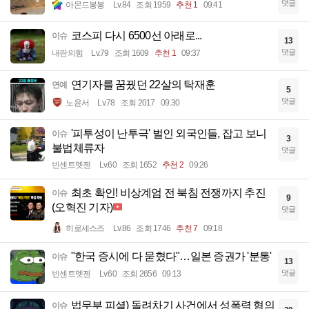
댓글
아몬드봉봉
Lv.84
조회 1959
추천 1
09:41
코스피 다시 6500선 아래로...
이슈
13
댓글
내란의힘
Lv.79
조회 1609
추천 1
09:37
연기자를 꿈꿨던 22살의 탁재훈
연예
5
댓글
노윤서
Lv.78
조회 2017
09:30
'피투성이 난투극' 벌인 외국인들, 잡고 보니
이슈
3
불법체류자
댓글
빈센트멧젠
Lv.60
조회 1652
추천 2
09:26
최초 확인! 비상계엄 전 북침 전쟁까지 추진
이슈
9
(오혁진 기자)
댓글
히로세스즈
Lv.86
조회 1746
추천 7
09:18
"한국 증시에 다 묻혔다"…일본 증권가 '분통'
이슈
13
댓글
빈센트멧젠
Lv.60
조회 2656
09:13
법무부 피셜) 돌려차기 사건에서 성폭력 혐의
이슈