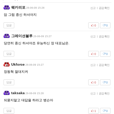
웨카피포
26-06-09 15:26
신고
|
공감 확인
암 그럼 종신 하셔야지
답글
0
0
그레이션블루
26-06-09 15:27
신고
|
공감 확인
당연히 종신 하셔야죠 유능하신 장 대표님은.
답글
0
0
Ukforce
26-06-09 15:27
신고
|
공감 확인
장동혁 절대지켜
답글
0
0
taksaka
26-06-09 15:28
신고
|
공감 확인
되묻지말고 대답을 하라고 병슨아
답글
1
0