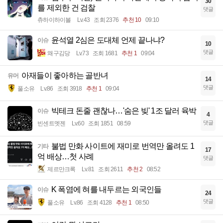
30
를 제외한 건 검찰
댓글
츄하이하이볼
Lv.43
조회 2376
추천 10
09:10
윤석열 2심은 도대체 언제 끝나냐?
이슈
10
댓글
왜구김당
Lv.73
조회 1681
추천 1
09:04
아재들이 좋아하는 골반녀
유머
14
댓글
풀소유
Lv.86
조회 3918
추천 1
09:04
빅테크 돈줄 괜찮나…'숨은 빚' 1조 달러 육박
이슈
4
댓글
빈센트멧젠
Lv.60
조회 1851
08:59
불법 만화 사이트에 재미로 번역만 올려도 1
기타
17
억 배상…첫 사례
댓글
제르만크록
Lv.81
조회 2611
추천 2
08:52
K 폭염에 혀를 내두르는 외국인들
이슈
24
댓글
풀소유
Lv.86
조회 4128
추천 1
08:50