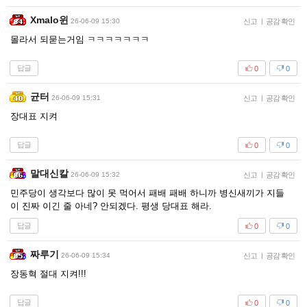
Xmalo윈
26-06-09 15:30
신고
|
공감 확인
몰라서 되묻는거임 ㅋㅋㅋㅋㅋㅋㅋ
답글
0
0
균터
26-06-09 15:31
신고
|
공감 확인
장대표 지켜
답글
0
0
말대신칼
26-06-09 15:32
신고
|
공감 확인
민주당이 생각보다 많이 못 먹어서 패배 패배 하니까 병신새끼가 지들
이 진짜 이긴 줄 아네? 안되겠다. 평생 당대표 해라.
답글
0
0
짜루기
26-06-09 15:34
신고
|
공감 확인
장동혁 절대 지켜!!!
답글
0
0