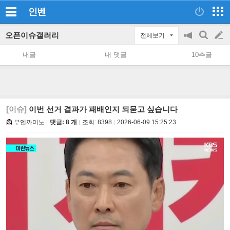
인벤
오픈이슈갤러리
전체보기
공
검
글
지
색
내글
내 댓글
10추글
on/off
쓰
기
[이슈]
이번 선거 결과가 패배인지 되묻고 싶습니다
부엔까미노
댓글: 8 개
조회:
8398
2026-06-09 15:25:23