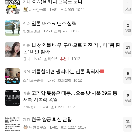
ㅇㅎ) 비키니 끈묶는 눈나
기타
1
댓글
제르만크록
Lv.81
조회 965
10:14
일론 머스크 댄스 실력
이슈
3
댓글
빈센트멧젠
Lv.60
조회 677
10:13
日 성인물 배우, 구마모토 지진 기부에 “몸 판
이슈
14
돈” 비판 받아
댓글
균터
Lv.42
조회 915
추천 1
10:12
여름철이면 생각나는 언론 흑역사
유머
0
댓글
스티브승준유
Lv.76
조회 299
10:12
고기압 못뚫은 태풍…오늘 낮 서울 39도 등
계층
9
서쪽 기록적 폭염
댓글
작두콩차
Lv.84
조회 631
10:12
한국 양궁 최신 근황
계층
11
댓글
낭만블루스
Lv.91
조회 1227
10:07