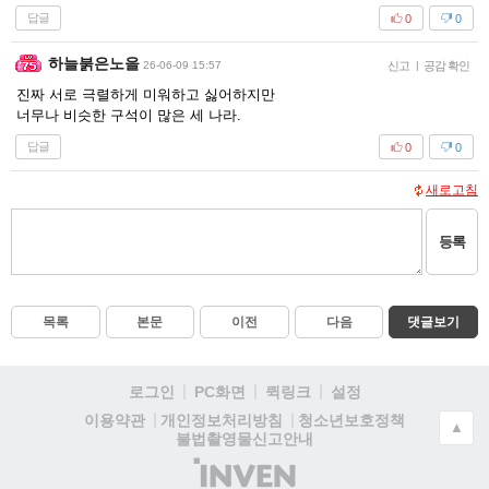
답글
0
0
하늘붉은노을
26-06-09 15:57
신고
|
공감 확인
진짜 서로 극렬하게 미워하고 싫어하지만
너무나 비슷한 구석이 많은 세 나라.
답글
0
0
새로고침
등록
목록
본문
이전
다음
댓글보기
로그인
PC화면
퀵링크
설정
청소년보호정책
이용약관
개인정보처리방침
▲
불법촬영물신고안내
(주)