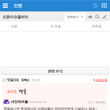
인벤
오픈이슈갤러리
전체보기
공
검
글
지
색
내글
내 댓글
10추글
on/off
쓰
기
[본문 보기]
댓글
(11)
등록순
|
최신순
새로고침
내안에퍼플
26-06-09 15:35
신고
|
공감 확인
댓글보니까 중국에서도 선생님들이 어마어마하게 시달리나 보네;;;