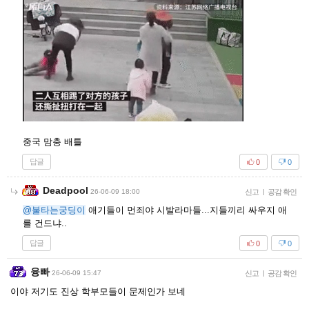
중국 맘충 배틀
답글
0
0
Deadpool
26-06-09 18:00
신고
|
공감 확인
@불타는궁딩이
애기들이 먼죄야 시발라마들...지들끼리 싸우지 애
를 건드냐..
답글
0
0
융빠
26-06-09 15:47
신고
|
공감 확인
이야 저기도 진상 학부모들이 문제인가 보네