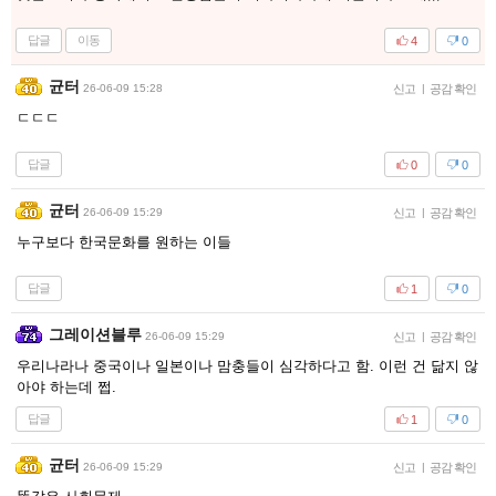
답글
이동
4
0
균터
26-06-09 15:28
신고
|
공감 확인
ㄷㄷㄷ
답글
0
0
균터
26-06-09 15:29
신고
|
공감 확인
누구보다 한국문화를 원하는 이들
답글
1
0
그레이션블루
26-06-09 15:29
신고
|
공감 확인
우리나라나 중국이나 일본이나 맘충들이 심각하다고 함. 이런 건 닮지 않
아야 하는데 쩝.
답글
1
0
균터
26-06-09 15:29
신고
|
공감 확인