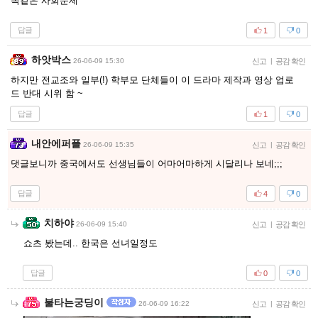
똑같은 사회문제
답글
1
0
하앗박스
26-06-09 15:30
신고
|
공감 확인
하지만 전교조와 일부(!) 학부모 단체들이 이 드라마 제작과 영상 업로
드 반대 시위 함 ~
답글
1
0
내안에퍼플
26-06-09 15:35
신고
|
공감 확인
댓글보니까 중국에서도 선생님들이 어마어마하게 시달리나 보네;;;
답글
4
0
치하야
26-06-09 15:40
신고
|
공감 확인
쇼츠 봤는데.. 한국은 선녀일정도
답글
0
0
불타는궁딩이
26-06-09 16:22
신고
|
공감 확인