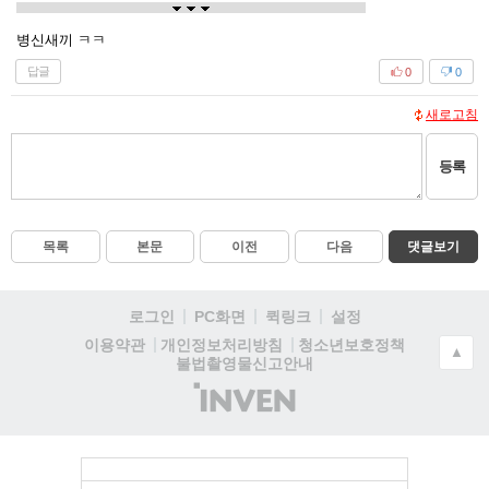
병신새끼 ㅋㅋ
답글
0
0
새로고침
등록
목록
본문
이전
다음
댓글보기
로그인
PC화면
퀵링크
설정
청소년보호정책
이용약관
개인정보처리방침
▲
불법촬영물신고안내
(주)
인
벤