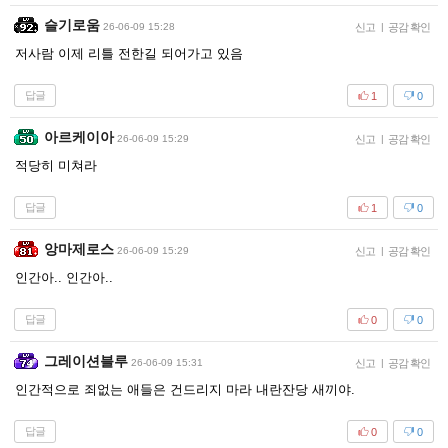
슬기로움
26-06-09 15:28
신고
|
공감 확인
저사람 이제 리틀 전한길 되어가고 있음
답글
1
0
아르케이아
26-06-09 15:29
신고
|
공감 확인
적당히 미쳐라
답글
1
0
앙마제로스
26-06-09 15:29
신고
|
공감 확인
인간아.. 인간아..
답글
0
0
그레이션블루
26-06-09 15:31
신고
|
공감 확인
인간적으로 죄없는 애들은 건드리지 마라 내란잔당 새끼야.
답글
0
0