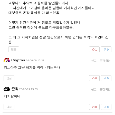
너무나도 추악하고 끔찍한 발언들이어서
그 시간대에 오이갤에 올라온 김현태 기자회견 게시물마다
대댓글로 온갖 욕설을 다 퍼부었음.
어떻게 인간수준이 저 정도로 저질일수가 있었나
그런 끔찍한 참상에 분노를 마구표출하였음.
그 때 그 기자회견은 정말 인간으로서 하면 안되는 최악의 회견이었
음.
답글
1
0
Cryptos
26-06-09 15:33
신고
|
공감 확인
캬...아주 그냥 쐐기를 박아버리는구나
답글
0
0
존윅
26-06-09 15:33
신고
|
공감 확인
개지랄하네
답글
0
0