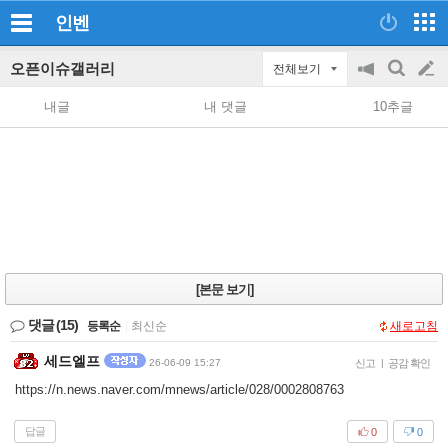
인벤
오픈이슈갤러리
전체보기
공
검
글
지
색
내글
내 댓글
10추글
on/off
쓰
기
[본문 보기]
댓글
(15)
등록순
|
최신순
새로고침
세드엘프
26-06-09 15:27
신고
|
공감 확인
https://n.news.naver.com/mnews/article/028/0002808763
답글
0
0