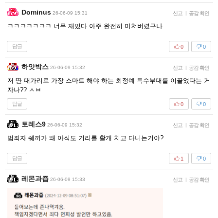
Dominus
26-06-09 15:31
신고
|
공감 확인
ㅋㅋㅋㅋㅋㅋㅋ 너무 재밌다 아주 완전히 미쳐버렸구나
답글
0
0
하앗박스
26-06-09 15:32
신고
|
공감 확인
저 딴 대가리로 가장 스마트 해야 하는 최정예 특수부대를 이끌었다는 거
자나?? ㅅㅂ
답글
0
0
토레스9
26-06-09 15:32
신고
|
공감 확인
범죄자 쉐끼가 왜 아직도 거리를 활개 치고 다니는거야?
답글
1
0
레몬과즙
26-06-09 15:33
신고
|
공감 확인