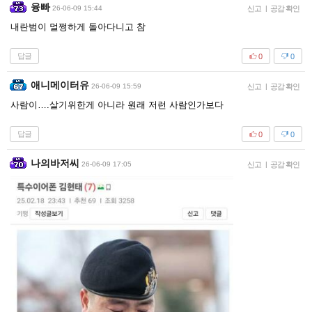
융빠
26-06-09 15:44
신고
|
공감 확인
내란범이 멀쩡하게 돌아다니고 참
답글
0
0
애니메이터유
26-06-09 15:59
신고
|
공감 확인
사람이….살기위한게 아니라 원래 저런 사람인가보다
답글
0
0
나의바저씨
26-06-09 17:05
신고
|
공감 확인