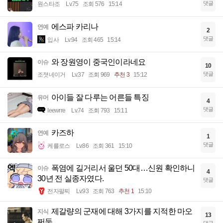
댓글
원스타조
Lv.75
조회 576
15:14
에스파 카리나
연예
2
댓글
입사
Lv.94
조회 465
15:14
와 장원영이 중국인이라네요
이슈
10
댓글
조졋네이거
Lv.37
조회 969
추천 3
15:12
아이들 잘 다루는 어른들 특징
유머
4
댓글
Ieewrre
Lv.74
조회 793
15:11
카즈하
연예
1
댓글
케를로스
Lv.86
조회 361
15:10
폭염에 길거리서 울던 50대…신원 확인하니
이슈
4
30년 전 실종자였다.
댓글
전자팔찌
Lv.93
조회 763
추천 1
15:10
제갈량의 군재에 대해 3가지를 지적한 마오
지식
13
쩌둥