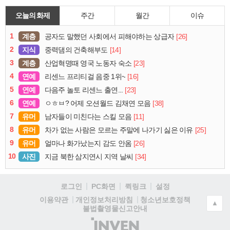
오늘의 화제
주간
월간
이슈
1
계층
[26]
공자도 말했던 사회에서 피해야하는 상급자
2
지식
[14]
중력댐의 건축해부도
3
계층
[23]
산업혁명때 영국 노동자 숙소
4
연예
[16]
리센느 프리티걸 음중 1위~
5
연예
[23]
다음주 놀토 리센느 출연...
6
연예
[38]
ㅇㅎㅂ? 어제 오션월드 김채연 모음
7
유머
[11]
남자들이 미친다는 스킬 모음
8
유머
[25]
차가 없는 사람은 모르는 주말에 나가기 싫은 이유
9
유머
[26]
얼마나 화가났는지 감도 안옴
10
사진
[34]
지금 북한 삼지연시 지역 날씨
로그인
PC화면
퀵링크
설정
청소년보호정책
이용약관
개인정보처리방침
▲
불법촬영물신고안내
(주)