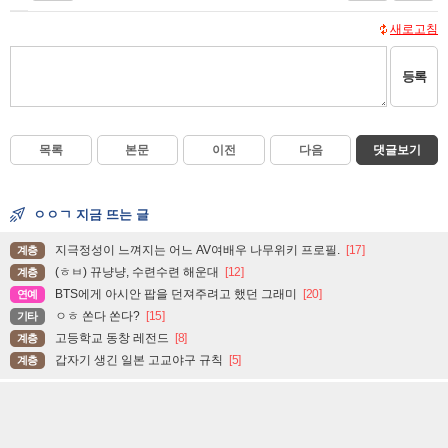
새로고침
등록
목록
본문
이전
다음
댓글보기
ㅇㅇㄱ 지금 뜨는 글
지극정성이 느껴지는 어느 AV여배우 나무위키 프로필.
[17]
계층
(ㅎㅂ) 뀨냥냥, 수련수련 해운대
[12]
계층
BTS에게 아시안 팝을 던져주려고 했던 그래미
[20]
연예
ㅇㅎ 쏜다 쏜다?
[15]
기타
고등학교 동창 레전드
[8]
계층
갑자기 생긴 일본 고교야구 규칙
[5]
계층