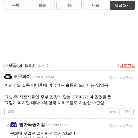
목록
본문
이전
다음
댓글쓰기
댓글
(5)
등록순
|
최신순
새로고침
로우파이
26-06-09 15:33
신고
|
공감 확인
이전에도 셜록 닥터후에 버금가는 훌륭한 드라마는 있었음
그냥 주 시청자들인 주부 입맛에 맞는 드라마가 더 많았을 뿐
그렇게 따지면 대다수의 영국 시리즈물도 처참한 수준임
답글
0
0
밤가득종이컵
26-06-09 15:37
신고
|
공감 확인
문화에 우열은 없지만 선호가 있으니