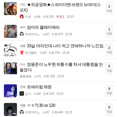
★외궁영화★스파이더맨:브랜드뉴데이(스
기타
2
포X)
댓글
리뷰
Lv.86
조회 281
추천 1
15:25
엄마의 몰래카메라
유머
1
댓글
부엔까미노
Lv.87
조회 374
15:24
33살 여자인데 나이 먹고 연애하니까 느낀점.
계층
2
댓글
전자팔찌
Lv.93
조회 579
15:24
정몽준이 노무현 뒤통수를 쳐서 대통령을 만
이슈
6
들었다
댓글
봄봄봉필
Lv.31
조회 328
15:24
르세라핌 채원
연예
0
댓글
입사
Lv.94
조회 204
15:23
ㅇㅎ?) 30 vs 120
계층
0
댓글
부엔까미노
Lv.87
조회 449
15:23