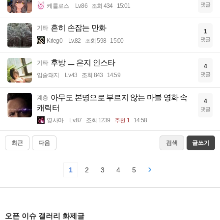
댓글
케를로스
Lv.86
조회 434
15:01
흔히 손잡는 만화
기타
1
댓글
Krieg0
Lv.82
조회 598
15:00
후방 ㅡ 은지 인스타
기타
4
댓글
입술돼지
Lv.43
조회 843
14:59
아무도 본명으로 부르지 않는 마블 영화 속
계층
4
캐릭터
댓글
옆사마
Lv.87
조회 1239
추천 1
14:58
최근
다음
검색
글쓰기
1
2
3
4
5
오픈 이슈 갤러리 화제글