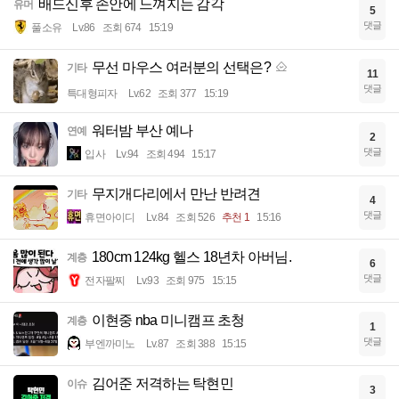
배드신후 손안에 느껴지는 감각
유머
5
댓글
풀소유
Lv.86
조회 674
15:19
무선 마우스 여러분의 선택은?
기타
11
댓글
특대형피자
Lv.62
조회 377
15:19
워터밤 부산 예나
연예
2
댓글
입사
Lv.94
조회 494
15:17
무지개다리에서 만난 반려견
기타
4
댓글
휴면아이디
Lv.84
조회 526
추천 1
15:16
180cm 124kg 헬스 18년차 아버님.
계층
6
댓글
전자팔찌
Lv.93
조회 975
15:15
이현중 nba 미니캠프 초청
계층
1
댓글
부엔까미노
Lv.87
조회 388
15:15
김어준 저격하는 탁현민
이슈
3