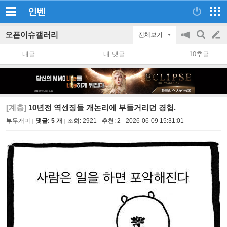
인벤
오픈이슈갤러리
전체보기
공
검
글
지
색
내글
내 댓글
10추글
on/off
쓰
기
[계층]
10년전 역센징들 개논리에 부들거리던 경험.
부두개미
댓글: 5 개
조회:
2921
추천:
2
2026-06-09 15:31:01