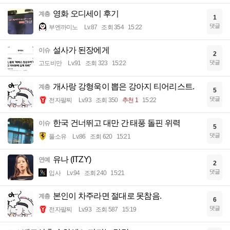
영화 오디세이 후기
계층
1
댓글
부엔까미노
Lv.87
조회 354
15:22
설사가 된장에게
이슈
2
댓글
고도비만
Lv.91
조회 323
15:22
개사랑 강형욱이 뽑은 강아지 티어리스트.
계층
5
댓글
전자팔찌
Lv.93
조회 350
추천 1
15:22
한국 건너뛰고 대만 간 태풍 돌핀 위력
이슈
5
댓글
풀소유
Lv.86
조회 620
15:21
유나 (ITZY)
연예
2
댓글
입사
Lv.94
조회 240
15:21
본인이 차주라면 절대로 못참음.
계층
6
댓글
전자팔찌
Lv.93
조회 587
15:19