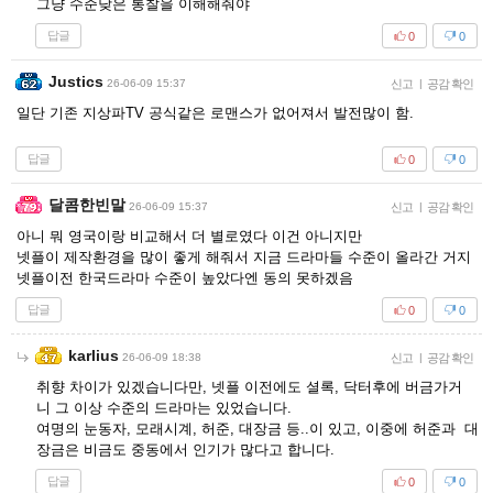
그냥 수준낮은 통찰을 이해해줘야
답글
0
0
Justics
26-06-09 15:37
신고
|
공감 확인
일단 기존 지상파TV 공식같은 로맨스가 없어져서 발전많이 함.
답글
0
0
달콤한빈말
26-06-09 15:37
신고
|
공감 확인
아니 뭐 영국이랑 비교해서 더 별로였다 이건 아니지만
넷플이 제작환경을 많이 좋게 해줘서 지금 드라마들 수준이 올라간 거지
넷플이전 한국드라마 수준이 높았다엔 동의 못하겠음
답글
0
0
karlius
26-06-09 18:38
신고
|
공감 확인
취향 차이가 있겠습니다만, 넷플 이전에도 셜록, 닥터후에 버금가거
니 그 이상 수준의 드라마는 있었습니다.
여명의 눈동자, 모래시계, 허준, 대장금 등..이 있고, 이중에 허준과 대
장금은 비금도 중동에서 인기가 많다고 합니다.
답글
0
0