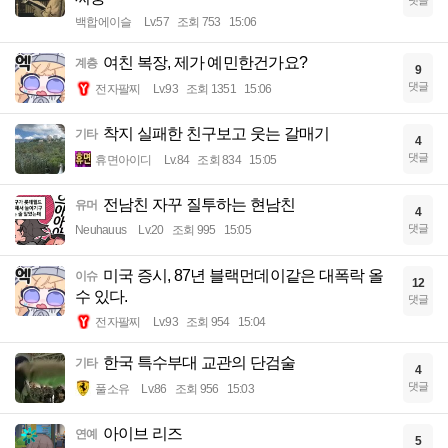
댓글
백합에이슬
Lv.57
조회 753
15:06
여친 복장, 제가 예민한건가요?
계층
9
댓글
전자팔찌
Lv.93
조회 1351
15:06
착지 실패한 친구보고 웃는 갈매기
기타
4
댓글
휴면아이디
Lv.84
조회 834
15:05
전남친 자꾸 질투하는 현남친
유머
4
댓글
Neuhauus
Lv.20
조회 995
15:05
미국 증시, 87년 블랙먼데이같은 대폭락 올
이슈
12
수 있다.
댓글
전자팔찌
Lv.93
조회 954
15:04
한국 특수부대 교관의 단검술
기타
4
댓글
풀소유
Lv.86
조회 956
15:03
아이브 리즈
연예
5