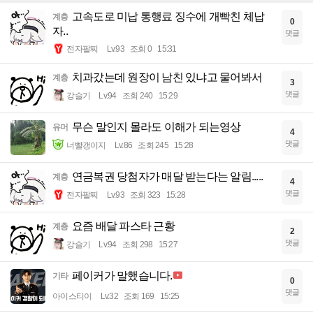
고속도로 미납 통행료 징수에 개빡친 체납
계층
0
자..
댓글
전자팔찌
Lv.93
조회 0
15:31
치과갔는데 원장이 남친 있냐고 물어봐서
계층
3
댓글
강슬기
Lv.94
조회 240
15:29
무슨 말인지 몰라도 이해가 되는영상
유머
4
댓글
너빨갱이지
Lv.86
조회 245
15:28
연금복권 당첨자가 매달 받는다는 알림.....
계층
4
댓글
전자팔찌
Lv.93
조회 323
15:28
요즘 배달 파스타 근황
계층
2
댓글
강슬기
Lv.94
조회 298
15:27
페이커가 말했습니다.
기타
0
댓글
아이스티이
Lv.32
조회 169
15:25