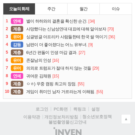
오늘의 화제
주간
월간
이슈
1
연예
[34]
별이 하하와의 결혼을 확신한 순간.
2
계층
[70]
사망했다는 신남성연대 대표에 대해 알아보자
3
유머
[36]
싱글벙글 아프리카 사람들한테 한국 쌀 먹이기
4
감동
[9]
남편이 더 좋아졌다는 어느 유부녀.
5
계층
[27]
6년간 편돌이 인생 마감 결과.
6
유머
[16]
존잘남의 인성
7
유머
[29]
의외로 트럼프가 절대 하지 않는 것들
8
연예
[15]
귀여운 김채원
9
계층
[55]
ㅇㅎ) 우중 캠핑 최고의 장점.
10
계층
[55]
게임이 취미인 남자 거르라는게 이해됨.
로그인
PC화면
퀵링크
설정
청소년보호정책
이용약관
개인정보처리방침
▲
불법촬영물신고안내
(주)