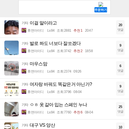
이걸 말이라고
기타
20
댓글
휴면아이디
Lv.84
조회 2881
추천 1
20:47
발로 쏴도 너보다 잘쏘겠다
기타
9
댓글
휴면아이디
Lv.84
조회 3742
추천 2
18:58
마우스맘
기타
6
댓글
휴면아이디
Lv.84
조회 2374
09:26
여자랑 바꿔도 똑같은거 아닌가?
기타
9
댓글
휴면아이디
Lv.84
조회 3796
08-04
ㅇㅎ 옷 갈아 입는 스페인 누나
기타
25
댓글
휴면아이디
Lv.84
조회 7760
추천 6
08-04
대구 VS 양산
기타
10