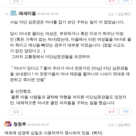
답글
0
0
레세티엘
26-06-09 16:59
신고
|
공감 확인
사실 이단 심문관은 마녀를 잡기 보단 구하는 일이 더 많았습니다.
당시 마녀로 몰리는 여성은, 부유하거나 혹은 미모가 뛰어난 미망
인 (혹은 가족이 없는 처녀)였는데, 마을에서 이런 여성들을 마녀로 몰
아 죽이고 재산을 빼앗는 경우가 대부분 이었습니다. (정말 사교도
가 없진 않았다고...)
그러자 교황청에서 이단심문관들을 파견하며
" 마녀가 있다고 ? 좋아 우리가 마녀 전문가인 (아님) 이단 심문관들
을 보내겠다 ! 이 전문가들이 마녀 재판을 할꺼니까 니네가 멋대로 재
판하고 죽이면 안됨"
을 선언했죠.
물론 마을 사람들과 결탁해 악행을 저지른 이단심문관들도 있었지
만, 대체적으론 마녀로 몰린 여자들을 구하는 일을 했습니다.
답글
0
0
청청루
26-06-09 16:23
신고
|
공감 확인
애초에 성경에 십일조 사용처까지 명시되어 있음. (복지)