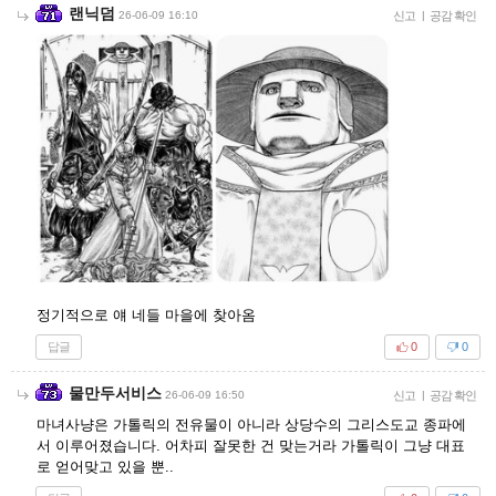
랜닉덤
26-06-09 16:10
신고
|
공감 확인
정기적으로 얘 네들 마을에 찾아옴
답글
0
0
물만두서비스
26-06-09 16:50
신고
|
공감 확인
마녀사냥은 가톨릭의 전유물이 아니라 상당수의 그리스도교 종파에
서 이루어졌습니다. 어차피 잘못한 건 맞는거라 가톨릭이 그냥 대표
로 얻어맞고 있을 뿐..