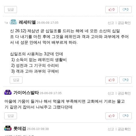
답글
0
0
레세티엘
26-06-09 17:05
신고
|
공감 확인
신 26:12) 제삼년 곧 십일조를 드리는 해에 네 모든 소산의 십일
조 다 내기를 마친 후에 그것을 레위인과 객과 고아와 과부에게 주어
서 네 성문 안에서 먹어 배부르게 하라.
십일조의 사용처는 3군데 인데
1) 소득이 없는 레위인의 생활비
2) 성전과 그 기구의 수리비
3) 객과 고아 과부의 구제비
답글
0
0
가이어스발타
26-06-09 17:35
신고
|
공감 확인
마을에 가뭄이 들거나 해서 먹을게 부족해지면 교회에서 기르는 물고
기 같은거 잡아서 나눠주고 그랬다던데
답글
0
0
롯데검
26-06-10 08:38
신고
|
공감 확인