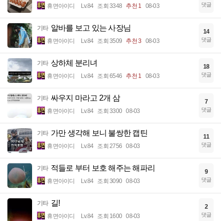
댓글
휴면아이디
Lv.84
조회 3348
추천 1
08-03
알바를 보고 있는 사장님
기타
14
댓글
휴면아이디
Lv.84
조회 3509
추천 3
08-03
상하체 분리녀
기타
18
댓글
휴면아이디
Lv.84
조회 6546
추천 1
08-03
싸우지 마라고 2개 삼
기타
7
댓글
휴면아이디
Lv.84
조회 3300
08-03
가만 생각해 보니 불쌍한 캡틴
기타
11
댓글
휴면아이디
Lv.84
조회 2756
08-03
적들로 부터 보호 해주는 해파리
기타
9
댓글
휴면아이디
Lv.84
조회 3090
08-03
길!
기타
2
댓글
휴면아이디
Lv.84
조회 1600
08-03