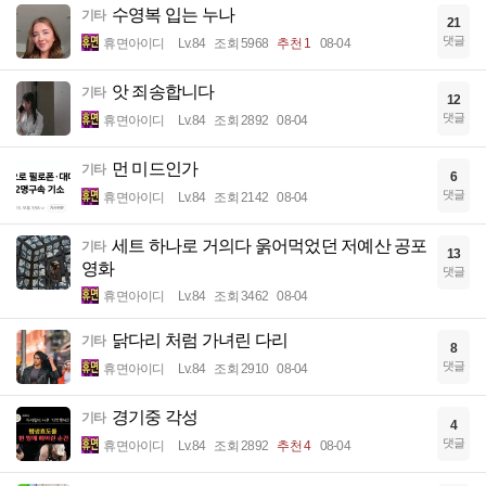
수영복 입는 누나
기타
21
댓글
휴면아이디
Lv.84
조회 5968
추천 1
08-04
앗 죄송합니다
기타
12
댓글
휴면아이디
Lv.84
조회 2892
08-04
먼 미드인가
기타
6
댓글
휴면아이디
Lv.84
조회 2142
08-04
세트 하나로 거의다 욹어먹었던 저예산 공포
기타
13
영화
댓글
휴면아이디
Lv.84
조회 3462
08-04
닭다리 처럼 가녀린 다리
기타
8
댓글
휴면아이디
Lv.84
조회 2910
08-04
경기중 각성
기타
4
댓글
휴면아이디
Lv.84
조회 2892
추천 4
08-04