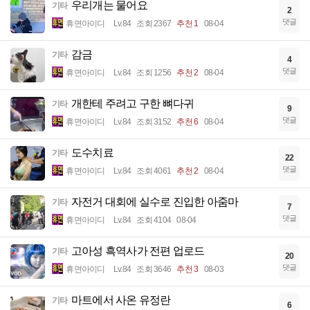
우리개는 물어요
기타
2
댓글
휴면아이디
Lv.84
조회 2367
추천 1
08-04
감금
기타
4
댓글
휴면아이디
Lv.84
조회 1256
추천 2
08-04
개한테 주려고 구한 뼈다귀
기타
9
댓글
휴면아이디
Lv.84
조회 3152
추천 6
08-04
도수치료
기타
22
댓글
휴면아이디
Lv.84
조회 4061
추천 2
08-04
자전거 대회에 실수로 진입한 아줌마
기타
7
댓글
휴면아이디
Lv.84
조회 4104
08-04
고아성 흑역사가 전편 업로드
기타
20
댓글
휴면아이디
Lv.84
조회 3646
추천 3
08-03
마트에서 사온 유정란
기타
6