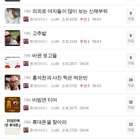
의외로 여자들이 많이 보는 신체부위
기타
9
댓글
휴면아이디
Lv.84
조회 4209
추천 1
08-04
고추밭
기타
6
댓글
휴면아이디
Lv.84
조회 2164
추천 1
08-04
바뀐 로고들
기타
9
댓글
휴면아이디
Lv.84
조회 2857
08-04
홍석천과 사진 찍은 박은빈
기타
19
댓글
휴면아이디
Lv.84
조회 5782
추천 5
08-04
비빔면 티어
기타
32
댓글
휴면아이디
Lv.84
조회 2875
08-04
휴대폰을 찾아라
기타
13
댓글
휴면아이디
Lv.84
조회 2700
08-04