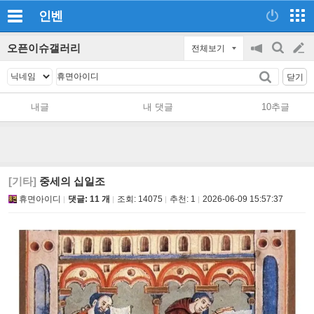
인벤
오픈이슈갤러리
전체보기
공
검
글
지
색
닫기
on/off
쓰
내글
내 댓글
10추글
기
[기타]
중세의 십일조
휴면아이디
댓글: 11 개
조회:
14075
추천:
1
2026-06-09 15:57:37