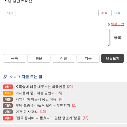
저땐 낼만 하네요
답글
0
0
새로고침
등록
목록
본문
이전
다음
댓글보기
ㅇㅇㄱ 지금 뜨는 글
K 폭염에 혀를 내두르는 외국인들
[29]
이슈
아재들이 좋아하는 골반녀
[15]
유머
지역 비하 하는게 웃긴 이유.
[48]
계층
후방)요즘 하나둘씩 보이는 투명의자
[26]
계층
이건 뭔 사고랴;
[15]
기타
"한국 증시에 다 묻혔다"…일본 증권가 '분통'
[13]
이슈