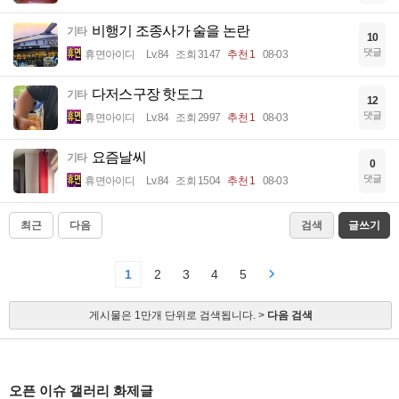
비행기 조종사가 술을 논란
기타
10
댓글
휴면아이디
Lv.84
조회 3147
추천 1
08-03
다저스구장 핫도그
기타
12
댓글
휴면아이디
Lv.84
조회 2997
추천 1
08-03
요즘날씨
기타
0
댓글
휴면아이디
Lv.84
조회 1504
추천 1
08-03
최근
다음
검색
글쓰기
1
2
3
4
5
게시물은 1만개 단위로 검색됩니다. >
다음 검색
오픈 이슈 갤러리 화제글