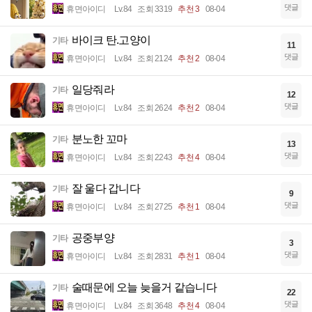
댓글
휴면아이디
Lv.84
조회 3319
추천 3
08-04
바이크 탄.고양이
기타
11
댓글
휴면아이디
Lv.84
조회 2124
추천 2
08-04
일당줘라
기타
12
댓글
휴면아이디
Lv.84
조회 2624
추천 2
08-04
분노한 꼬마
기타
13
댓글
휴면아이디
Lv.84
조회 2243
추천 4
08-04
잘 울다 갑니다
기타
9
댓글
휴면아이디
Lv.84
조회 2725
추천 1
08-04
공중부양
기타
3
댓글
휴면아이디
Lv.84
조회 2831
추천 1
08-04
술때문에 오늘 늦을거 같습니다
기타
22
댓글
휴면아이디
Lv.84
조회 3648
추천 4
08-04