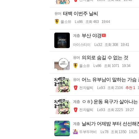
태백 이번주 날씨
유머
풀소유
Lv.86
조회 463
19:44
부산 야경
계층
아이스티이
Lv.32
조회 308
19:41
의외로 숨길 수 없는 것
유머
풀소유
Lv.86
조회 1071
19:34
어느 유부남이 말하는 가슴 
유머
전자팔찌
Lv.93
조회 2106
추천 1
ㅇㅎ) 운동 욕구가 살아나는
계층
전자팔찌
Lv.93
조회 2225
19:27
날씨가 어제밤 부터 선선해
계층
두부두꺼비
Lv.78
조회 1350
19:25