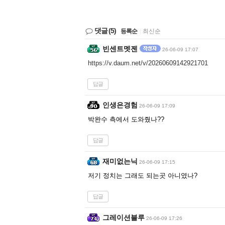
댓글
(5)
등록순
|
최신순
빈센트멧젠
26-06-09 17:07
https://v.daum.net/v/20260609142921701
답글
인생은경험
26-06-09 17:09
박완수 측에서 도와줬나??
답글
재미없는닉
26-06-09 17:15
저기 정치는 그래도 되는곳 아니였나?
답글
그레이션블루
26-06-09 17:26