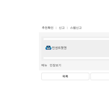
추천확인
신고
스팸신고
빈센트멧젠
메뉴
인장보기
목록