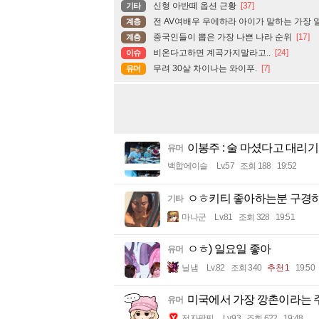
신형 아반떼 옵션 근황
[37]
기타
전 AV여배우 우에하라 아이가 말하는 가장 열
계층
중국인들이 뽑은 가장 나쁜 나라 순위
[17]
계층
비온다고하면 계곡가지말라고..
[24]
이슈
무려 30살 차이나는 와이푸.
[7]
유머
이봉주 : 술 마셨다고 대리기
유머
백합에이슬
Lv.57
조회 188
19:52
ㅇㅎ키티 좋아하는분 구경
기타
마나군
Lv.81
조회 328
19:51
ㅇㅎ) 일요일 좋아
유머
닐냄
Lv.82
조회 340
추천 1
19:50
미국에서 가장 깡촌이라는 주
유머
전자팔찌
Lv.93
조회 622
19:48