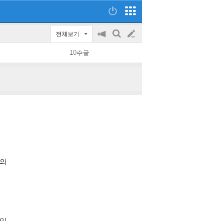
전체보기
공
검
글
지
색
10추글
on/off
쓰
기
 의
 있