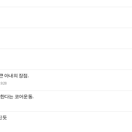
큰 아내의 장점.
19:28
 한다는 코어운동.
진듯