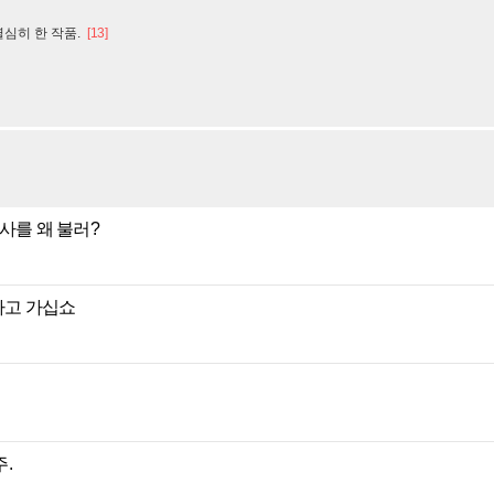
심히 한 작품.
[13]
사를 왜 불러?
하고 가십쇼
.