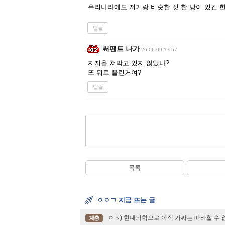
우리나라에도 저거랑 비슷한 짓 한 당이 있긴 한데
답글
써펜트 나가
26-06-09 17:57
지지율 쳐박고 있지 않았나?
또 뭐로 올린거여?
답글
목록
ㅇㅇㄱ 지금 뜨는 글
ㅇㅎ) 현대의학으로 아직 가짜는 따라할 수 
계층