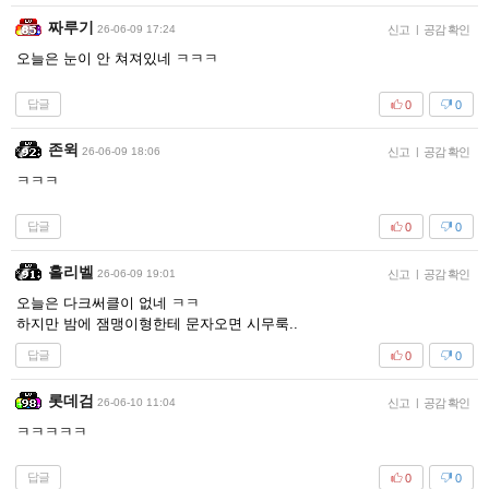
짜루기
26-06-09 17:24
신고
|
공감 확인
오늘은 눈이 안 쳐져있네 ㅋㅋㅋ
답글
0
0
존윅
26-06-09 18:06
신고
|
공감 확인
ㅋㅋㅋ
답글
0
0
홀리벨
26-06-09 19:01
신고
|
공감 확인
오늘은 다크써클이 없네 ㅋㅋ
하지만 밤에 잼맹이형한테 문자오면 시무룩..
답글
0
0
롯데검
26-06-10 11:04
신고
|
공감 확인
ㅋㅋㅋㅋㅋ
답글
0
0