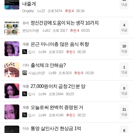
내줄게
댓글
Dogdrip
Lv.22
조회 5674
추천 4
00:34
정신건강에 도움이 되는 생각 10가지
유머
4
댓글
분당리자몽
Lv.62
조회 3327
추천 4
00:33
은근 마니아층 많은 음식 취향
계층
10
댓글
입사
Lv.94
조회 3315
추천 1
00:29
출석체크 안해슴?
기타
1
댓글
사실난라쿤
Lv.89
조회 924
추천 6
00:28
27,000원어치 곱창 2인분 양
계층
0
댓글
입사
Lv.94
조회 2844
00:25
오늘로써 완벽히 증명된 거
계층
11
댓글
입사
Lv.94
조회 4140
추천 1
00:22
통영 살인사건 현상금 1억
이슈
8