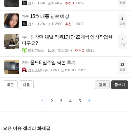
댓글
입사
Lv.94
조회 4057
추천 3
00:19
15호 태풍 진로 예상
계층
2
댓글
입사
Lv.94
조회 2993
추천 1
00:18
침착맨 채널 직원1명당 22개씩 영상작업한
유머
2
다구요?
댓글
드라고노브
Lv.90
조회 3947
추천 2
00:15
폴드8 일주일 써본 후기....
기타
22
댓글
암꼬또모타쥬
Lv.60
조회 8198
23:55
최근
다음
검색
글쓰기
1
2
3
4
5
오픈 이슈 갤러리 화제글