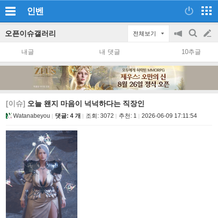
인벤
오픈이슈갤러리
전체보기
공
검
글
지
색
내글
내 댓글
10추글
on/off
쓰
기
[이슈]
오늘 왠지 마음이 넉넉하다는 직장인
Watanabeyou
댓글: 4 개
조회:
3072
추천:
1
2026-06-09 17:11:54