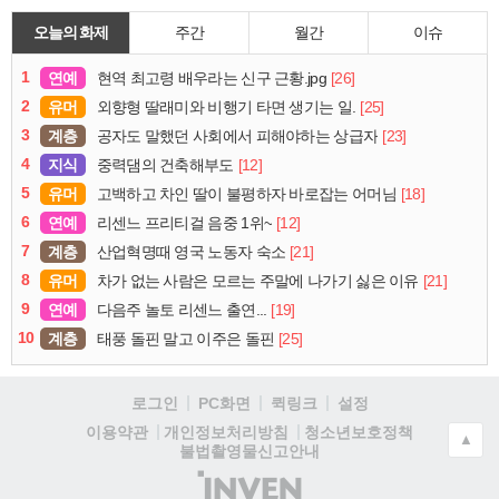
오늘의 화제
주간
월간
이슈
1
연예
[26]
현역 최고령 배우라는 신구 근황.jpg
2
유머
[25]
외향형 딸래미와 비행기 타면 생기는 일.
3
계층
[23]
공자도 말했던 사회에서 피해야하는 상급자
4
지식
[12]
중력댐의 건축해부도
5
유머
[18]
고백하고 차인 딸이 불평하자 바로잡는 어머님
6
연예
[12]
리센느 프리티걸 음중 1위~
7
계층
[21]
산업혁명때 영국 노동자 숙소
8
유머
[21]
차가 없는 사람은 모르는 주말에 나가기 싫은 이유
9
연예
[19]
다음주 놀토 리센느 출연...
10
계층
[25]
태풍 돌핀 말고 이주은 돌핀
로그인
PC화면
퀵링크
설정
청소년보호정책
이용약관
개인정보처리방침
▲
불법촬영물신고안내
(주)