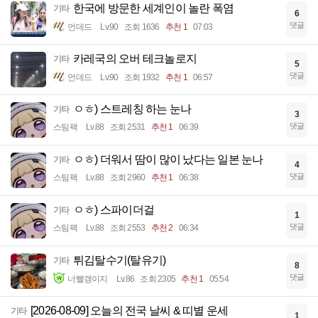
한국에 방문한 세계인이 놀란 폭염
기타
6
댓글
언데드
Lv.90
조회 1636
추천 1
07:03
카레국의 오버 테크놀로지
기타
5
댓글
언데드
Lv.90
조회 1932
추천 1
06:57
ㅇㅎ) 스트레칭 하는 눈나
기타
3
댓글
스팀팩
Lv.88
조회 2531
추천 1
06:39
ㅇㅎ) 더워서 땀이 많이 났다는 일본 눈나
기타
4
댓글
스팀팩
Lv.88
조회 2960
추천 1
06:38
ㅇㅎ) 스파이더걸
기타
1
댓글
스팀팩
Lv.88
조회 2553
추천 2
06:34
튀김탈수기(탈유기)
기타
8
댓글
너빨갱이지
Lv.86
조회 2305
추천 1
05:54
[2026-08-09] 오늘의 전국 날씨 & 띠별 운세
기타
1