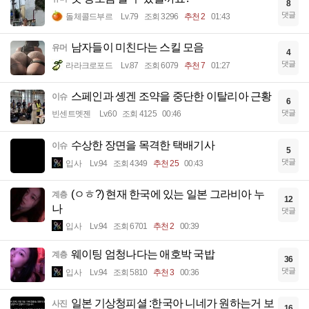
8
댓글
돌체콜드부르
Lv.79
조회 3296
추천 2
01:43
남자들이 미친다는 스킬 모음
유머
4
댓글
라라크로포드
Lv.87
조회 6079
추천 7
01:27
스페인과 솅겐 조약을 중단한 이탈리아 근황
이슈
6
댓글
빈센트멧젠
Lv.60
조회 4125
00:46
수상한 장면을 목격한 택배기사
이슈
5
댓글
입사
Lv.94
조회 4349
추천 25
00:43
(ㅇㅎ?) 현재 한국에 있는 일본 그라비아 누
계층
12
나
댓글
입사
Lv.94
조회 6701
추천 2
00:39
웨이팅 엄청나다는 애호박 국밥
계층
36
댓글
입사
Lv.94
조회 5810
추천 3
00:36
일본 기상청피셜 :한국아 니네가 원하는거 보
사진
16