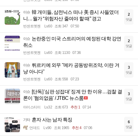
韓 개미들, 삼전닉스 떠나 美 증시 사들였더
이슈
2
니…월가 “위험자산 줄여야 할 때” 경고
댓글
빈센트멧젠
Lv.60
조회 347
07:50
논란중인 미국 스트리머의 예정된 대학 강연
이슈
2
취소
댓글
빈센트멧젠
Lv.60
조회 1130
07:36
튀르키예 외무 "메카 공동방위조약, 이란 겨
이슈
3
냥 아니다"
댓글
빈센트멧젠
Lv.60
조회 558
07:23
[단독] '심판 성접대' 징계 안 한 이유…검찰 결
이슈
3
론이 '혐의없음' / JTBC 뉴스룸
댓글
아이스티이
Lv.32
조회 673
추천 1
07:14
혼자 사는 남자 특징
기타
6
댓글
언데드
Lv.90
조회 1965
추천 4
07:06