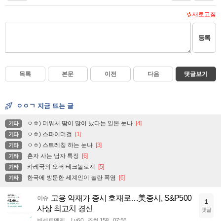
새로고침
등록
목록
본문
이전
다음
댓글보기
ㅇㅇㄱ 지금 뜨는 글
ㅇㅎ) 더워서 땀이 많이 났다는 일본 눈나
[4]
기타
ㅇㅎ) 스파이더걸
[1]
기타
ㅇㅎ) 스트레칭 하는 눈나
[3]
기타
혼자 사는 남자 특징
[6]
기타
카레국의 오버 테크놀로지
[5]
기타
한국에 방문한 세계인이 놀란 폭염
[6]
기타
고용 악재가 증시 호재로…美증시, S&P500
이슈
1
사상 최고치 경신
댓글
빈센트멧젠
Lv.60
조회 158
07:56