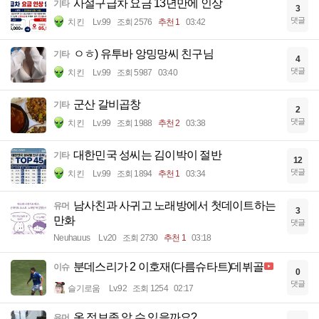
사설구급차 요금 13년만에 인상
기타
3
댓글
치킨
Lv.99
조회 2576
추천 1
03:42
ㅇㅎ) 유투바 앙밍망씨 친구님
기타
4
댓글
치킨
Lv.99
조회 5987
03:40
군산 갈비곱창
기타
2
댓글
치킨
Lv.99
조회 1988
추천 2
03:38
대한민국 성씨는 김이박이 절반
기타
12
댓글
치킨
Lv.99
조회 1894
추천 1
03:34
남사친과 사귀고 노래방에서 첫데이트하는
유머
3
만화
댓글
Neuhauus
Lv.20
조회 2730
추천 1
03:18
분데스리가 2 이호재(다름슈타트)데뷔골
이슈
0
댓글
슬기로움
Lv.92
조회 1254
02:17
옷 정보좀 알 수 있을까요?
유머