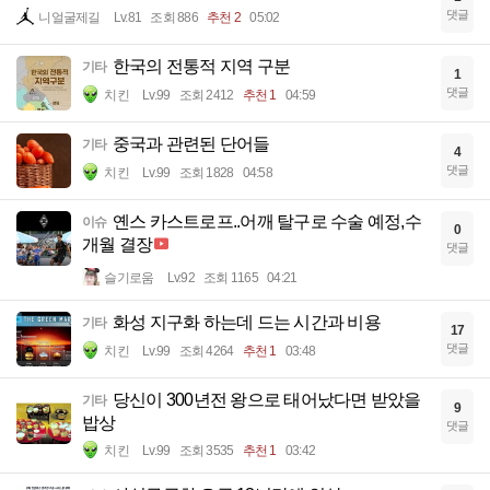
댓글
니얼굴제길
Lv.81
조회 886
추천 2
05:02
한국의 전통적 지역 구분
기타
1
댓글
치킨
Lv.99
조회 2412
추천 1
04:59
중국과 관련된 단어들
기타
4
댓글
치킨
Lv.99
조회 1828
04:58
옌스 카스트로프..어깨 탈구로 수술 예정,수
이슈
0
개월 결장
댓글
슬기로움
Lv.92
조회 1165
04:21
화성 지구화 하는데 드는 시간과 비용
기타
17
댓글
치킨
Lv.99
조회 4264
추천 1
03:48
당신이 300년전 왕으로 태어났다면 받았을
기타
9
밥상
댓글
치킨
Lv.99
조회 3535
추천 1
03:42