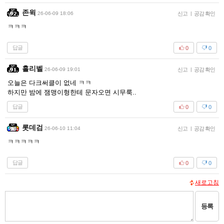
존윅
26-06-09 18:06
신고
|
공감 확인
ㅋㅋㅋ
답글
0
0
홀리벨
26-06-09 19:01
신고
|
공감 확인
오늘은 다크써클이 없네 ㅋㅋ
하지만 밤에 잼맹이형한테 문자오면 시무룩..
답글
0
0
롯데검
26-06-10 11:04
신고
|
공감 확인
ㅋㅋㅋㅋㅋ
답글
0
0
새로고침
등록