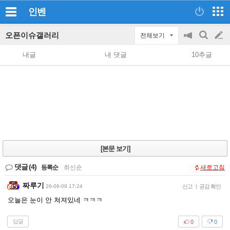
인벤
오픈이슈갤러리
전체보기
공
검
글
지
색
내글
내 댓글
10추글
on/off
쓰
기
[본문 보기]
댓글
(4)
등록순
|
최신순
새로고침
짜루기
26-06-09 17:24
신고
|
공감 확인
오늘은 눈이 안 쳐져있네 ㅋㅋㅋ
답글
0
0