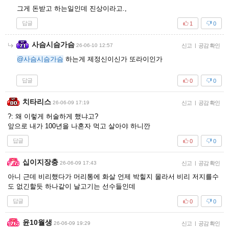
그게 돈받고 하는일인데 진상이라고.,
답글
1
0
사슴시슴가슴
26-06-10 12:57
신고
|
공감 확인
@사슴시슴가슴
하는게 제정신이신가 또라이인가
답글
0
0
치타리스
26-06-09 17:19
신고
|
공감 확인
?: 왜 이렇게 허술하게 했냐고?
앞으로 내가 100년을 나혼자 먹고 살아야 하니깐
답글
0
0
십이지장충
26-06-09 17:43
신고
|
공감 확인
아니 근데 비리했다가 머리통에 화살 언제 박힐지 몰라서 비리 저지를수
도 없긴할듯 하나같이 날고기는 선수들인데
답글
0
0
윤10월생
26-06-09 19:29
신고
|
공감 확인