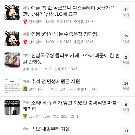
애플 '칩 값 올랐으니 디스플레이 공급가 2
이슈
31
0% 낮춰라' 삼성, LG에 요구.
댓글
전자팔찌
Lv.93
조회 1771
추천 2
13:48
연봉 5억이 넘는 수중용접 장단점.
계층
15
댓글
전자팔찌
Lv.93
조회 2133
추천 2
13:46
진삼국무쌍 콜라보 카페 코스터 때문에 한 번
기타
2
갈 만한듯
댓글
호쿠마타타
Lv.12
조회 917
13:45
추석 전 민생지원금 지원
이슈
14
댓글
일하기시러
Lv.82
조회 1676
추천 1
13:43
소리On) 우리가 잊고 지냈던 충격적인 마블
유머
6
캐릭터
댓글
풀소유
Lv.86
조회 1225
13:41
속보)내일부터 가을
유머
13