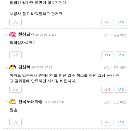
엄밀히 말하면 도면이 잘못된건데
시공사 잡고 바꿔달라고 한거죠
답글
0
0
천상날개
26-06-09 17:28
신고
|
공감 확인
악덕업자세요?
답글
1
0
김상복
26-06-09 17:31
신고
|
공감 확인
아파트 입주해서 인테리어를 받던 입주 청소를 하던 그냥 돈만 주
고 결과물에 만족하면 사시길 바랍니다.
답글
0
0
전국노래자랑
26-06-09 17:36
신고
|
공감 확인
뭔솔
답글
0
0