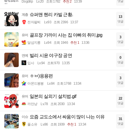
댓글
Dogdrip
Lv.20
조회 1782
추천 2
13:39
슈퍼맨 헨리 카빌 근황.
계층
13
댓글
전자팔찌
Lv.93
조회 2396
13:37
골프장 가까이 사는 집 아빠의 취미.jpg
유머
3
댓글
달섭지롱
Lv.94
조회 1946
추천 1
13:36
빌리 시윤 야구장 공연
연예
0
댓글
입사
Lv.94
조회 970
13:35
ㅎㅂ)응용편
유머
3
댓글
아몬드봉봉
Lv.84
조회 1768
13:34
일본의 실외기 설치법.gif
유머
22
댓글
까만냥
Lv.78
조회 2030
13:34
요즘 교도소에서 싸움이 많이 나는 이유
이슈
31
댓글
풀소유
Lv.86
조회 1939
추천 1
13:34