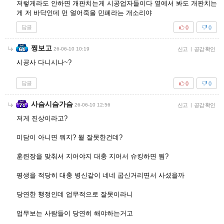
저렇게라도 안하면 개판치는게 시공업자들이다 옆에서 봐도 개판치는
게 저 바닥인데 먼 얼어죽을 민폐라는 개소리야
답글
0
0
쩡보고
26-06-10 10:19
신고
|
공감 확인
시공사 다니시나~?
답글
0
0
사슴시슴가슴
26-06-10 12:56
신고
|
공감 확인
저게 진상이라고?
미담이 아니면 뭐지? 뭘 잘못한건데?
훈련장을 맞춰서 지어야지 대충 지어서 슈킹하면 됨?
평생을 적당히 대충 병신같이 네네 굽신거리면서 사셨을까
당연한 행정인데 업무적으로 잘못이라니
업무보는 사람들이 당연히 해야하는거고