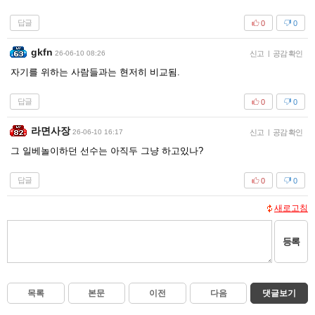
답글
0
0
gkfn
26-06-10 08:26
신고
|
공감 확인
자기를 위하는 사람들과는 현저히 비교됨.
답글
0
0
라면사장
26-06-10 16:17
신고
|
공감 확인
그 일베놀이하던 선수는 아직두 그냥 하고있나?
답글
0
0
새로고침
등록
목록
본문
이전
다음
댓글보기