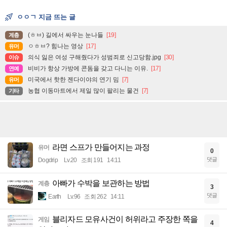
ㅇㅇㄱ 지금 뜨는 글
(ㅎㅂ) 길에서 싸우는 눈나들
[19]
계층
ㅇㅎㅂ? 힘나는 영상
[17]
유머
의식 잃은 여성 구해줬다가 성범죄로 신고당함.jpg
[30]
이슈
비비가 항상 가방에 콘돔을 갖고 다니는 이유.
[17]
연예
미국에서 핫한 젠다이야의 연기 밈
[7]
유머
농협 이동마트에서 제일 많이 팔리는 물건
[7]
기타
라면 스프가 만들어지는 과정
유머
0
댓글
Dogdrip
Lv.20
조회 191
14:11
아빠가 수박을 보관하는 방법
계층
3
댓글
Earth
Lv.96
조회 262
14:11
블리자드 모유사건이 허위라고 주장한 쪽을
게임
4