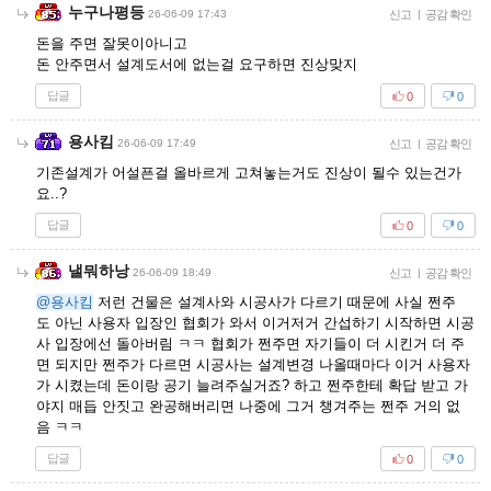
누구나평등
26-06-09 17:43
신고
|
공감 확인
돈을 주면 잘못이아니고
돈 안주면서 설계도서에 없는걸 요구하면 진상맞지
답글
0
0
용사킴
26-06-09 17:49
신고
|
공감 확인
기존설계가 어설픈걸 올바르게 고쳐놓는거도 진상이 될수 있는건가
요..?
답글
0
0
낼뭐하낭
26-06-09 18:49
신고
|
공감 확인
@용사킴
저런 건물은 설계사와 시공사가 다르기 때문에 사실 쩐주
도 아닌 사용자 입장인 협회가 와서 이거저거 간섭하기 시작하면 시공
사 입장에선 돌아버림 ㅋㅋ 협회가 쩐주면 자기들이 더 시킨거 더 주
면 되지만 쩐주가 다르면 시공사는 설계변경 나올때마다 이거 사용자
가 시켰는데 돈이랑 공기 늘려주실거죠? 하고 쩐주한테 확답 받고 가
야지 매듭 안짓고 완공해버리면 나중에 그거 챙겨주는 쩐주 거의 없
음 ㅋㅋ
답글
0
0