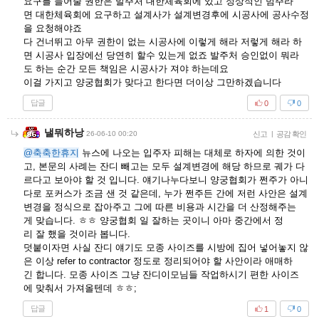
요구를 들어줄 권한은 발주처 대한체육회에 있고 정상적인 범주라
면 대한체육회에 요구하고 설계사가 설계변경후에 시공사에 공사수정
을 요청해야죠
다 건너뛰고 아무 권한이 없는 시공사에 이렇게 해라 저렇게 해라 하
면 시공사 입장에선 당연히 할수 있는게 없죠 발주처 승인없이 뭐라
도 하는 순간 모든 책임은 시공사가 져야 하는데요
이걸 가지고 양궁협회가 맞다고 한다면 더이상 그만하겠습니다
답글
0
0
낼뭐하낭
26-06-10 00:20
신고
|
공감 확인
@축축한휴지
뉴스에 나오는 입주자 피해는 대체로 하자에 의한 것이
고, 본문의 사례는 잔디 빼고는 모두 설계변경에 해당 하므로 궤가 다
르다고 보아야 할 것 입니다. 얘기나누다보니 양궁협회가 쩐주가 아니
다로 포커스가 조금 샌 것 같은데, 누가 쩐주든 간에 저런 사안은 설계
변경을 정식으로 잡아주고 그에 따른 비용과 시간을 더 산정해주는
게 맞습니다. ㅎㅎ 양궁협회 일 잘하는 곳이니 아마 중간에서 정
리 잘 했을 것이라 봅니다.
덧붙이자면 사실 잔디 얘기도 모종 사이즈를 시방에 집어 넣어놓지 않
은 이상 refer to contractor 정도로 정리되어야 할 사안이라 애매하
긴 합니다. 모종 사이즈 그냥 잔디이모님들 작업하시기 편한 사이즈
에 맞춰서 가져올텐데 ㅎㅎ;
답글
1
0