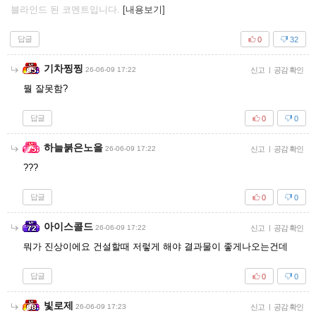
블라인드 된 코멘트입니다.
[내용보기]
답글
0
32
기차찡찡
26-06-09 17:22
신고
|
공감 확인
뭘 잘못함?
답글
0
0
하늘붉은노을
26-06-09 17:22
신고
|
공감 확인
???
답글
0
0
아이스콜드
26-06-09 17:22
신고
|
공감 확인
뭐가 진상이에요 건설할때 저렇게 해야 결과물이 좋게나오는건데
답글
0
0
빛로제
26-06-09 17:23
신고
|
공감 확인