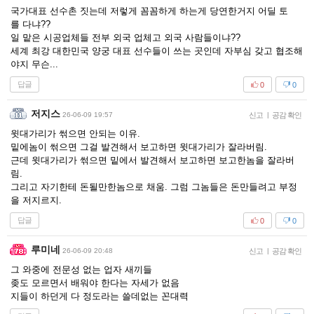
국가대표 선수촌 짓는데 저렇게 꼼꼼하게 하는게 당연한거지 어딜 토
를 다냐??
일 맡은 시공업체들 전부 외국 업체고 외국 사람들이냐??
세계 최강 대한민국 양궁 대표 선수들이 쓰는 곳인데 자부심 갖고 협조해
야지 무슨...
답글
0
0
저지스
26-06-09 19:57
신고
|
공감 확인
윗대가리가 썪으면 안되는 이유.
밑에놈이 썪으면 그걸 발견해서 보고하면 윗대가리가 잘라버림.
근데 윗대가리가 썪으면 밑에서 발견해서 보고하면 보고한놈을 잘라버
림.
그리고 자기한테 돈될만한놈으로 채움. 그럼 그놈들은 돈만들려고 부정
을 저지르지.
답글
0
0
루미네
26-06-09 20:48
신고
|
공감 확인
그 와중에 전문성 없는 업자 새끼들
좆도 모르면서 배워야 한다는 자세가 없음
지들이 하던게 다 정도라는 쓸데없는 꼰대력