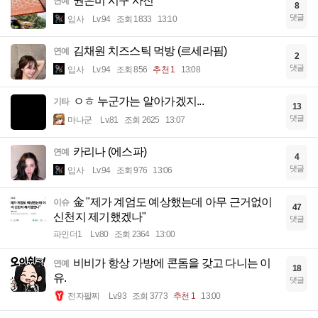
권은비 시구 사진
연예
8
댓글
입사
Lv.94
조회 1833
13:10
김채원 치즈스틱 먹방 (르세라핌)
연예
2
댓글
입사
Lv.94
조회 856
추천 1
13:08
ㅇㅎ 누군가는 알아가겠지...
기타
13
댓글
마나군
Lv.81
조회 2625
13:07
카리나 (에스파)
연예
4
댓글
입사
Lv.94
조회 976
13:06
金 "제가 계엄도 예상했는데 아무 근거없이
이슈
47
신천지 제기했겠나"
댓글
파인더1
Lv.80
조회 2364
13:00
비비가 항상 가방에 콘돔을 갖고 다니는 이
연예
18
유.
댓글
전자팔찌
Lv.93
조회 3773
추천 1
13:00