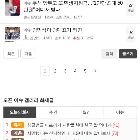
추석 앞두고 또 민생지원금…“1인당 최대 50
이슈
27
만원” 어디서 받나
댓글
빈센트멧젠
Lv.60
조회 2541
12:57
김민석이 당대표가 되면
이슈
32
댓글
김인영
Lv.83
조회 1826
추천 3
12:57
최근
다음
검색
글쓰기
1
2
3
4
5
오픈 이슈 갤러리 화제글
오늘의 화제
주간
월간
이슈
1
유머
[41]
싱글벙글 아프리카 사람들한테 한국 쌀 먹이기
2
계층
[70]
사망했다는 신남성연대 대표에 대해 알아보자