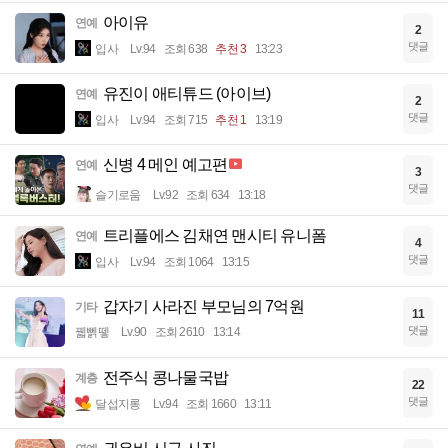
아이유
연예
2
댓글
입사
Lv.94
조회 638
추천 3
13:23
유진이 애티튜드 (아이브)
연예
2
댓글
입사
Lv.94
조회 715
추천 1
13:19
신병 4 메인 예고편
연예
3
댓글
슬기로움
Lv.92
조회 634
13:18
트리플에스 김채연 맨시티 유니폼
연예
4
댓글
입사
Lv.94
조회 1064
13:15
갑자기 사라진 부모님의 7억원
기타
11
댓글
꿻뻵뗗
Lv.90
조회 2610
13:14
전주식 콩나물국밥
계층
22
댓글
달섭지롱
Lv.94
조회 1660
13:11