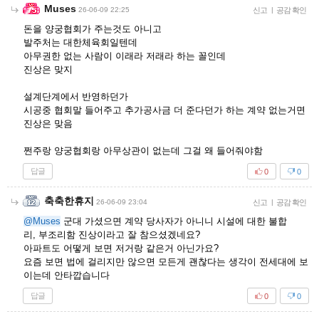
Muses
26-06-09 22:25
신고
|
공감 확인
돈을 양궁협회가 주는것도 아니고
발주처는 대한체육회일텐데
아무권한 없는 사람이 이래라 저래라 하는 꼴인데
진상은 맞지
설계단계에서 반영하던가
시공중 협회말 들어주고 추가공사금 더 준다던가 하는 계약 없는거면
진상은 맞음
쩐주랑 양궁협회랑 아무상관이 없는데 그걸 왜 들어줘야함
답글
0
0
축축한휴지
26-06-09 23:04
신고
|
공감 확인
@Muses
군대 가셨으면 계약 당사자가 아니니 시설에 대한 불합
리, 부조리함 진상이라고 잘 참으셨겠네요?
아파트도 어떻게 보면 저거랑 같은거 아닌가요?
요즘 보면 법에 걸리지만 않으면 모든게 괜찮다는 생각이 전세대에 보
이는데 안타깝습니다
답글
0
0