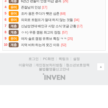
3
계층
[29]
6년간 편돌이 인생 마감 결과.
4
유머
[17]
존잘남의 인성
5
유머
[68]
조카 용돈 주다가 뺏은 삼촌
6
유머
[34]
의외로 트럼프가 절대 하지 않는 것들
7
계층
[17]
신남성연대 배인규 사망 소식 댓글 근황
8
계층
[57]
ㅇㅎ) 우중 캠핑 최고의 장점.
9
유머
[25]
여자 솔로 캠핑 유튜브 특징 ㅋㅋ
10
계층
[52]
지역 비하 하는게 웃긴 이유.
로그인
PC화면
퀵링크
설정
청소년보호정책
이용약관
개인정보처리방침
▲
불법촬영물신고안내
(주)
인
벤