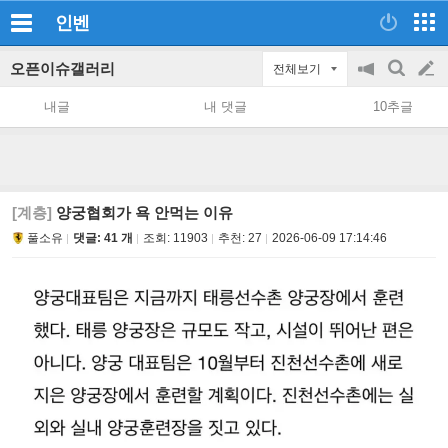
인벤
오픈이슈갤러리
전체보기
공
검
글
지
색
내글
내 댓글
10추글
on/off
쓰
기
[계층]
양궁협회가 욕 안먹는 이유
풀소유
댓글: 41 개
조회:
11903
추천:
27
2026-06-09 17:14:46