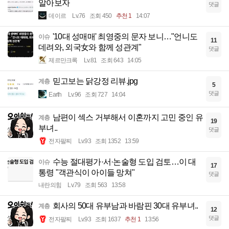
알아보자
댓글
데이르
Lv.76
조회 450
추천 1
14:07
'10대 성매매' 최영중의 문자 보니…"언니도
이슈
11
데려와, 외국女와 함께 성관계"
댓글
제르만크록
Lv.81
조회 643
14:05
믿고보는 닭강정 리뷰.jpg
계층
5
댓글
Earth
Lv.96
조회 727
14:04
남편이 섹스 거부해서 이혼까지 고민 중인 유
계층
19
부녀..
댓글
전자팔찌
Lv.93
조회 1352
13:59
수능 절대평가·서·논술형 도입 검토…이 대
이슈
17
통령 "객관식이 아이들 망쳐"
댓글
내란의힘
Lv.79
조회 563
13:58
회사의 50대 유부남과 바람핀 30대 유부녀..
계층
12
댓글
전자팔찌
Lv.93
조회 1637
추천 1
13:56