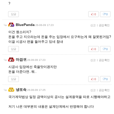
?
답글
0
0
BluePanda
26-06-09 17:23
신고
|
공감 확인
이건 뭔소리지?
돈을 주고 지으라는데 돈을 주는 입장에서 요구하는게 왜 잘못된거임?
이걸 시공사 편을 들어주고 있네 참내
답글
0
0
마검귀
26-06-09 17:23
신고
|
공감 확인
시공사 입장에선 죽을맛이겠지만
돈을 더준다면..뭐..
답글
0
0
냉또속
26-06-09 17:25
신고
|
공감 확인
국가계약법상 일정 금액이상의 공사는 설계용역을 따로 시행해야하고
저기 나온 대부분의 내용은 설계단계에서 반영해야 합니다