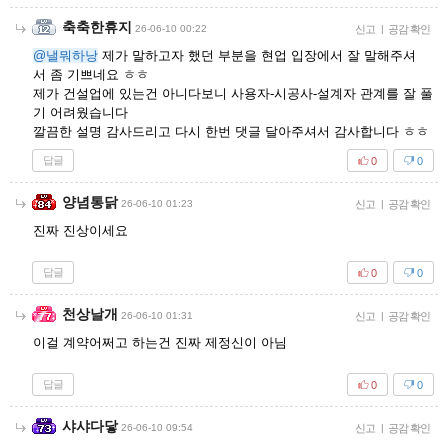
축축한휴지
26-06-10 00:22
신고
|
공감 확인
@낼뭐하낭
제가 말하고자 했던 부분을 현업 입장에서 잘 말해주셔
서 좀 기쁘네요 ㅎㅎ
제가 건설업에 있는건 아니다보니 사용자-시공사-설계자 관계를 잘 풀
기 어려웠습니다
깔끔한 설명 감사드리고 다시 한번 댓글 달아주셔서 감사합니다 ㅎㅎ
답글
0
0
양념통닭
26-06-10 01:23
신고
|
공감 확인
진짜 진상이세요
답글
0
0
천상날개
26-06-10 01:31
신고
|
공감 확인
이걸 계약어쩌고 하는건 진짜 제정신이 아님
답글
0
0
샤샤다닿
26-06-10 09:54
신고
|
공감 확인