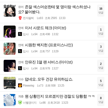
존잘 섹스머쉰한테 몇 명이랑 섹스하셨나
유머
16
요? 물어봤다.
댓글
전자팔찌
Lv.93
조회 2595
13:33
이서 사운드 체크 (아이브)
연예
1
댓글
입사
Lv.94
조회 498
13:32
시원한 백지헌 (프로미스나인)
연예
3
댓글
입사
Lv.94
조회 757
13:29
안유진 1열 팬 서비스 (아이브)
연예
2
댓글
입사
Lv.94
조회 978
13:27
덥네요. 모두 건강 유의하십쇼.
이슈
5
댓글
Flowwing
Lv.73
조회 938
13:25
뭔 상황인지 모르겠지만 경찰도 당황함 ㅋㅋ
계층
8
댓글
너빨갱이지
Lv.86
조회 2418
13:23