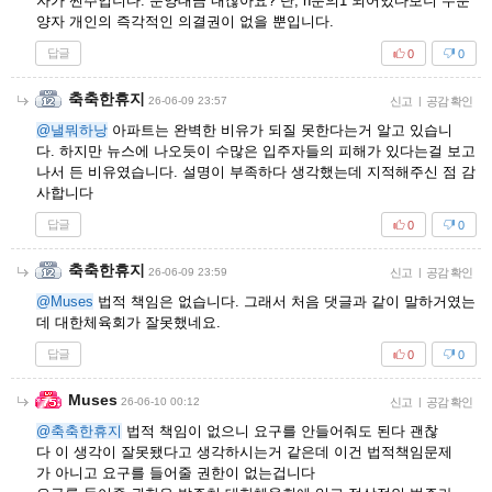
자가 쩐주입니다. 분양대금 내잖아요? 단, n분의1 되어있다보니 수분
양자 개인의 즉각적인 의결권이 없을 뿐입니다.
답글
0
0
축축한휴지
26-06-09 23:57
신고
|
공감 확인
@낼뭐하낭
아파트는 완벽한 비유가 되질 못한다는거 알고 있습니
다. 하지만 뉴스에 나오듯이 수많은 입주자들의 피해가 있다는걸 보고
나서 든 비유였습니다. 설명이 부족하다 생각했는데 지적해주신 점 감
사합니다
답글
0
0
축축한휴지
26-06-09 23:59
신고
|
공감 확인
@Muses
법적 책임은 없습니다. 그래서 처음 댓글과 같이 말하거였는
데 대한체육회가 잘못했네요.
답글
0
0
Muses
26-06-10 00:12
신고
|
공감 확인
@축축한휴지
법적 책임이 없으니 요구를 안들어줘도 된다 괜찮
다 이 생각이 잘못됐다고 생각하시는거 같은데 이건 법적책임문제
가 아니고 요구를 들어줄 권한이 없는겁니다