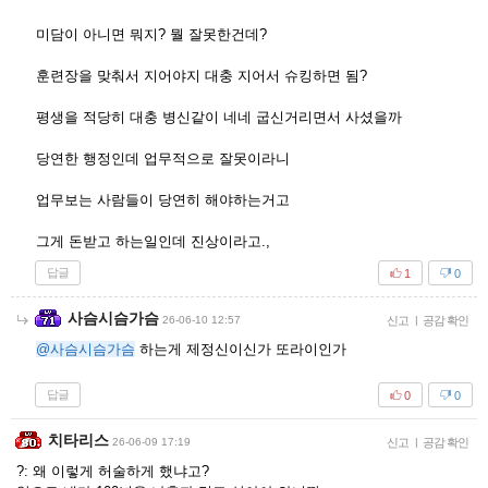
미담이 아니면 뭐지? 뭘 잘못한건데?
훈련장을 맞춰서 지어야지 대충 지어서 슈킹하면 됨?
평생을 적당히 대충 병신같이 네네 굽신거리면서 사셨을까
당연한 행정인데 업무적으로 잘못이라니
업무보는 사람들이 당연히 해야하는거고
그게 돈받고 하는일인데 진상이라고.,
답글
1
0
사슴시슴가슴
26-06-10 12:57
신고
|
공감 확인
@사슴시슴가슴
하는게 제정신이신가 또라이인가
답글
0
0
치타리스
26-06-09 17:19
신고
|
공감 확인
?: 왜 이렇게 허술하게 했냐고?