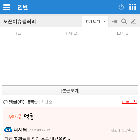
인벤
오픈이슈갤러리
전체보기
공
검
글
지
색
내글
내 댓글
10추글
on/off
쓰
기
[본문 보기]
댓글
(41)
등록순
|
최신순
새로고침
퍼시핔
26-06-09 17:16
신고
|
공감 확인
다른 협회들도 저거 보고 배웠으면...