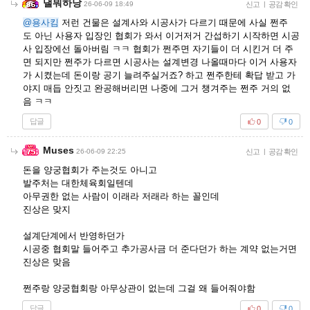
낼뭐하낭
26-06-09 18:49
신고
|
공감 확인
@용사킴
저런 건물은 설계사와 시공사가 다르기 때문에 사실 쩐주
도 아닌 사용자 입장인 협회가 와서 이거저거 간섭하기 시작하면 시공
사 입장에선 돌아버림 ㅋㅋ 협회가 쩐주면 자기들이 더 시킨거 더 주
면 되지만 쩐주가 다르면 시공사는 설계변경 나올때마다 이거 사용자
가 시켰는데 돈이랑 공기 늘려주실거죠? 하고 쩐주한테 확답 받고 가
야지 매듭 안짓고 완공해버리면 나중에 그거 챙겨주는 쩐주 거의 없
음 ㅋㅋ
답글
0
0
Muses
26-06-09 22:25
신고
|
공감 확인
돈을 양궁협회가 주는것도 아니고
발주처는 대한체육회일텐데
아무권한 없는 사람이 이래라 저래라 하는 꼴인데
진상은 맞지
설계단계에서 반영하던가
시공중 협회말 들어주고 추가공사금 더 준다던가 하는 계약 없는거면
진상은 맞음
쩐주랑 양궁협회랑 아무상관이 없는데 그걸 왜 들어줘야함
답글
0
0