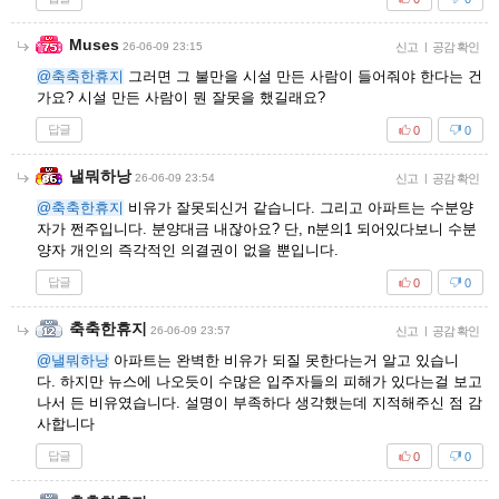
Muses
26-06-09 23:15
신고
|
공감 확인
@축축한휴지
그러면 그 불만을 시설 만든 사람이 들어줘야 한다는 건
가요? 시설 만든 사람이 뭔 잘못을 했길래요?
답글
0
0
낼뭐하낭
26-06-09 23:54
신고
|
공감 확인
@축축한휴지
비유가 잘못되신거 같습니다. 그리고 아파트는 수분양
자가 쩐주입니다. 분양대금 내잖아요? 단, n분의1 되어있다보니 수분
양자 개인의 즉각적인 의결권이 없을 뿐입니다.
답글
0
0
축축한휴지
26-06-09 23:57
신고
|
공감 확인
@낼뭐하낭
아파트는 완벽한 비유가 되질 못한다는거 알고 있습니
다. 하지만 뉴스에 나오듯이 수많은 입주자들의 피해가 있다는걸 보고
나서 든 비유였습니다. 설명이 부족하다 생각했는데 지적해주신 점 감
사합니다
답글
0
0