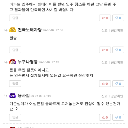
아파트 입주해서 인테리어를 받던 입주 청소를 하던 그냥 돈만 주
고 결과물에 만족하면 사시길 바랍니다.
답글
0
0
전국노래자랑
26-06-09 17:36
신고
|
공감 확인
뭔솔
답글
0
0
누구나평등
26-06-09 17:43
신고
|
공감 확인
돈을 주면 잘못이아니고
돈 안주면서 설계도서에 없는걸 요구하면 진상맞지
답글
0
0
용사킴
26-06-09 17:49
신고
|
공감 확인
기존설계가 어설픈걸 올바르게 고쳐놓는거도 진상이 될수 있는건가
요..?
답글
0
0