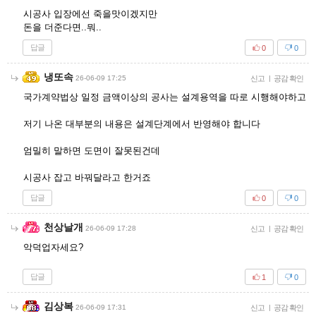
시공사 입장에선 죽을맛이겠지만
돈을 더준다면..뭐..
답글
0
0
냉또속
26-06-09 17:25
신고
|
공감 확인
국가계약법상 일정 금액이상의 공사는 설계용역을 따로 시행해야하고
저기 나온 대부분의 내용은 설계단계에서 반영해야 합니다
엄밀히 말하면 도면이 잘못된건데
시공사 잡고 바꿔달라고 한거죠
답글
0
0
천상날개
26-06-09 17:28
신고
|
공감 확인
악덕업자세요?
답글
1
0
김상복
26-06-09 17:31
신고
|
공감 확인