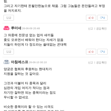
림.
그리고 자기한테 돈될만한놈으로 채움. 그럼 그놈들은 돈만들려고 부정
을 저지르지.
답글
0
0
루미네
26-06-09 20:48
신고
|
공감 확인
그 와중에 전문성 없는 업자 새끼들
좆도 모르면서 배워야 한다는 자세가 없음
지들이 하던게 다 정도라는 쓸데없는 꼰대력
답글
0
0
아침에스프
26-06-10 00:10
신고
|
공감 확인
양궁은 협회와 후원하는 현대차가
지원을 잘하는 것 같아요.
그것과 더불어 타 종목과 달리
심판의 개입 여지가 적다는 점과
자기만 잘하면 되는 종목이라는 점도
무시할 수 없네요.
비슷한 종목이라 할 수 있는 사격도