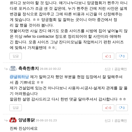
르다고 보아야 할 것 입니다. 얘기나누다보니 양궁협회가 쩐주가 아니
다로 포커스가 조금 샌 것 같은데, 누가 쩐주든 간에 저런 사안은 설계
변경을 정식으로 잡아주고 그에 따른 비용과 시간을 더 산정해주는
게 맞습니다. ㅎㅎ 양궁협회 일 잘하는 곳이니 아마 중간에서 정
리 잘 했을 것이라 봅니다.
덧붙이자면 사실 잔디 얘기도 모종 사이즈를 시방에 집어 넣어놓지 않
은 이상 refer to contractor 정도로 정리되어야 할 사안이라 애매하
긴 합니다. 모종 사이즈 그냥 잔디이모님들 작업하시기 편한 사이즈
에 맞춰서 가져올텐데 ㅎㅎ;
답글
1
0
축축한휴지
26-06-10 00:22
신고
|
공감 확인
@낼뭐하낭
제가 말하고자 했던 부분을 현업 입장에서 잘 말해주셔
서 좀 기쁘네요 ㅎㅎ
제가 건설업에 있는건 아니다보니 사용자-시공사-설계자 관계를 잘 풀
기 어려웠습니다
깔끔한 설명 감사드리고 다시 한번 댓글 달아주셔서 감사합니다 ㅎㅎ
답글
0
0
양념통닭
26-06-10 01:23
신고
|
공감 확인
진짜 진상이세요