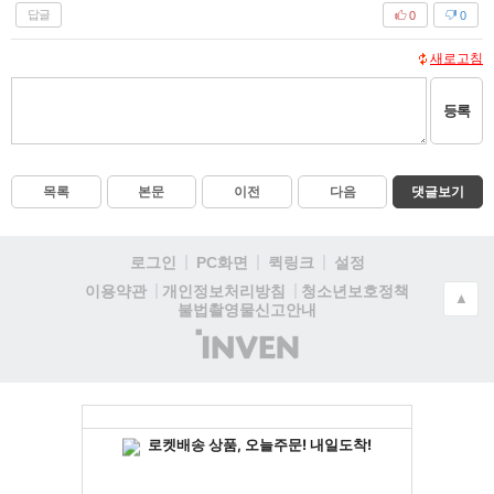
답글
0
0
새로고침
등록
목록
본문
이전
다음
댓글보기
로그인
PC화면
퀵링크
설정
청소년보호정책
이용약관
개인정보처리방침
▲
불법촬영물신고안내
(주)
인
벤