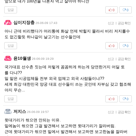
앞으로 내가 100년을 나혼자 먹고 살아야 하니깐
답글
0
0
십이지장충
26-06-09 17:43
신고
|
공감 확인
아니 근데 비리했다가 머리통에 화살 언제 박힐지 몰라서 비리 저지를수
도 없긴할듯 하나같이 날고기는 선수들인데
답글
0
0
윤10월생
26-06-09 19:29
신고
|
공감 확인
국가대표 선수촌 짓는데 저렇게 꼼꼼하게 하는게 당연한거지 어딜 토
를 다냐??
일 맡은 시공업체들 전부 외국 업체고 외국 사람들이냐??
세계 최강 대한민국 양궁 대표 선수들이 쓰는 곳인데 자부심 갖고 협조해
야지 무슨...
답글
0
0
저지스
26-06-09 19:57
신고
|
공감 확인
윗대가리가 썪으면 안되는 이유.
밑에놈이 썪으면 그걸 발견해서 보고하면 윗대가리가 잘라버림.
근데 윗대가리가 썪으면 밑에서 발견해서 보고하면 보고한놈을 잘라버