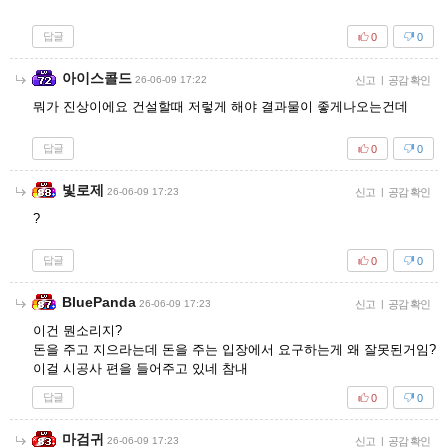
답글
0
0
아이스콜드
26-06-09 17:22
신고
|
공감 확인
뭐가 진상이에요 건설할때 저렇게 해야 결과물이 좋게나오는건데
답글
0
0
빛로제
26-06-09 17:23
신고
|
공감 확인
?
답글
0
0
BluePanda
26-06-09 17:23
신고
|
공감 확인
이건 뭔소리지?
돈을 주고 지으라는데 돈을 주는 입장에서 요구하는게 왜 잘못된거임?
이걸 시공사 편을 들어주고 있네 참내
답글
0
0
마검귀
26-06-09 17:23
신고
|
공감 확인