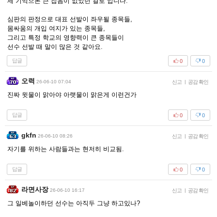
제 기억으론 큰 잡음이 없었던 걸로 압니다.
심판의 판정으로 대표 선발이 좌우될 종목들,
몸싸움의 개입 여지가 있는 종목들,
그리고 특정 학교의 영향력이 큰 종목들이
선수 선발 때 말이 많은 것 같아요.
답글
0
0
오력
26-06-10 07:04
신고
|
공감 확인
진짜 윗물이 맑아야 아랫물이 맑은게 이런건가
답글
0
0
gkfn
26-06-10 08:26
신고
|
공감 확인
자기를 위하는 사람들과는 현저히 비교됨.
답글
0
0
라면사장
26-06-10 16:17
신고
|
공감 확인
그 일베놀이하던 선수는 아직두 그냥 하고있나?