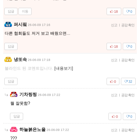
답글
이동
18
0
퍼시핔
26-06-09 17:16
신고
|
공감 확인
다른 협회들도 저거 보고 배웠으면...
답글
18
0
냉또속
26-06-09 17:18
신고
|
공감 확인
블라인드 된 코멘트입니다.
[내용보기]
답글
0
32
기차찡찡
26-06-09 17:22
신고
|
공감 확인
뭘 잘못함?
답글
0
0
하늘붉은노을
26-06-09 17:22
신고
|
공감 확인
???