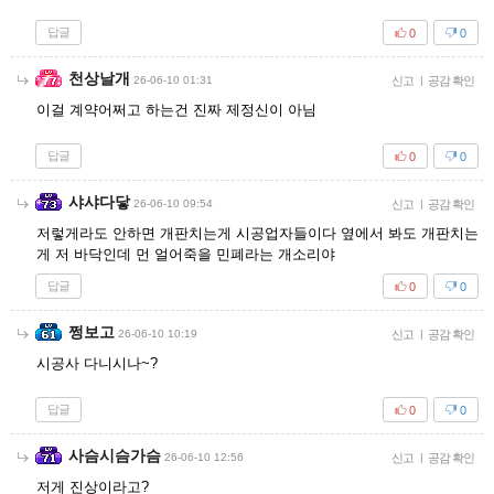
답글
0
0
천상날개
26-06-10 01:31
신고
|
공감 확인
이걸 계약어쩌고 하는건 진짜 제정신이 아님
답글
0
0
샤샤다닿
26-06-10 09:54
신고
|
공감 확인
저렇게라도 안하면 개판치는게 시공업자들이다 옆에서 봐도 개판치는
게 저 바닥인데 먼 얼어죽을 민폐라는 개소리야
답글
0
0
쩡보고
26-06-10 10:19
신고
|
공감 확인
시공사 다니시나~?
답글
0
0
사슴시슴가슴
26-06-10 12:56
신고
|
공감 확인
저게 진상이라고?