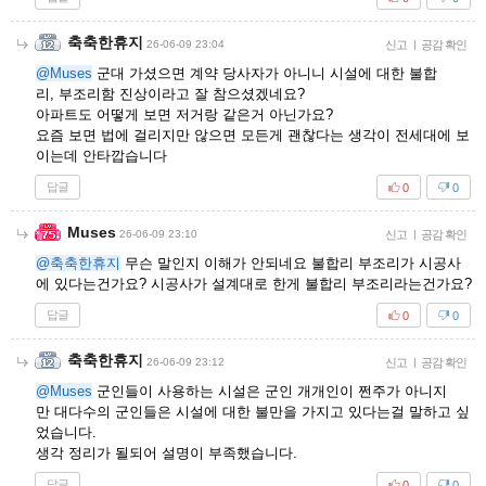
축축한휴지
26-06-09 23:04
신고
|
공감 확인
@Muses
군대 가셨으면 계약 당사자가 아니니 시설에 대한 불합
리, 부조리함 진상이라고 잘 참으셨겠네요?
아파트도 어떻게 보면 저거랑 같은거 아닌가요?
요즘 보면 법에 걸리지만 않으면 모든게 괜찮다는 생각이 전세대에 보
이는데 안타깝습니다
답글
0
0
Muses
26-06-09 23:10
신고
|
공감 확인
@축축한휴지
무슨 말인지 이해가 안되네요 불합리 부조리가 시공사
에 있다는건가요? 시공사가 설계대로 한게 불합리 부조리라는건가요?
답글
0
0
축축한휴지
26-06-09 23:12
신고
|
공감 확인
@Muses
군인들이 사용하는 시설은 군인 개개인이 쩐주가 아니지
만 대다수의 군인들은 시설에 대한 불만을 가지고 있다는걸 말하고 싶
었습니다.
생각 정리가 될되어 설명이 부족했습니다.
답글
0
0