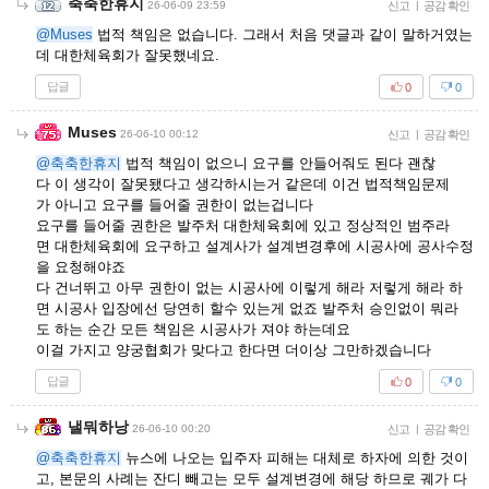
축축한휴지
26-06-09 23:59
신고
|
공감 확인
@Muses
법적 책임은 없습니다. 그래서 처음 댓글과 같이 말하거였는
데 대한체육회가 잘못했네요.
답글
0
0
Muses
26-06-10 00:12
신고
|
공감 확인
@축축한휴지
법적 책임이 없으니 요구를 안들어줘도 된다 괜찮
다 이 생각이 잘못됐다고 생각하시는거 같은데 이건 법적책임문제
가 아니고 요구를 들어줄 권한이 없는겁니다
요구를 들어줄 권한은 발주처 대한체육회에 있고 정상적인 범주라
면 대한체육회에 요구하고 설계사가 설계변경후에 시공사에 공사수정
을 요청해야죠
다 건너뛰고 아무 권한이 없는 시공사에 이렇게 해라 저렇게 해라 하
면 시공사 입장에선 당연히 할수 있는게 없죠 발주처 승인없이 뭐라
도 하는 순간 모든 책임은 시공사가 져야 하는데요
이걸 가지고 양궁협회가 맞다고 한다면 더이상 그만하겠습니다
답글
0
0
낼뭐하낭
26-06-10 00:20
신고
|
공감 확인
@축축한휴지
뉴스에 나오는 입주자 피해는 대체로 하자에 의한 것이
고, 본문의 사례는 잔디 빼고는 모두 설계변경에 해당 하므로 궤가 다