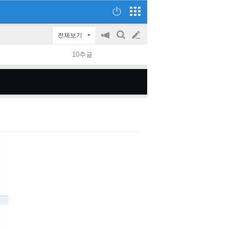
전체보기
공
검
글
지
색
10추글
on/off
쓰
기