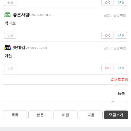
답글
0
0
좋은사람i
26-06-09 20:28
신고
|
공감 확인
백퍼죠
답글
0
0
롯데검
26-06-10 13:06
신고
|
공감 확인
이런...
답글
0
0
새로고침
등록
목록
본문
이전
다음
댓글보기