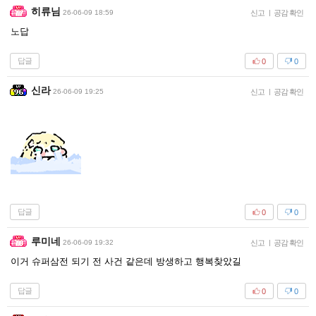
히류님
26-06-09 18:59
신고
|
공감 확인
노답
답글
0
0
신라
26-06-09 19:25
신고
|
공감 확인
답글
0
0
루미네
26-06-09 19:32
신고
|
공감 확인
이거 슈퍼삼전 되기 전 사건 같은데 방생하고 행복찾았길
답글
0
0