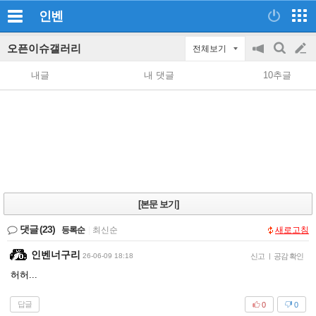
인벤
오픈이슈갤러리
전체보기
공
검
글
지
색
내글
내 댓글
10추글
on/off
쓰
기
[본문 보기]
댓글
(23)
등록순
|
최신순
새로고침
인벤너구리
26-06-09 18:18
신고
|
공감 확인
허허...
답글
0
0