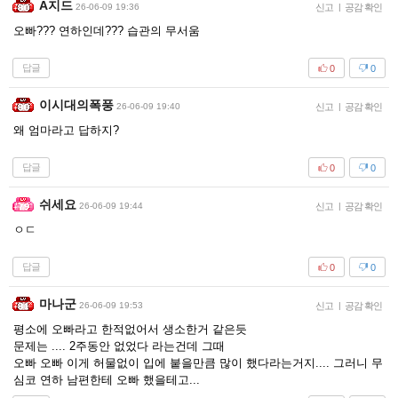
A지드
26-06-09 19:36
신고
|
공감 확인
오빠??? 연하인데??? 습관의 무서움
답글
0
0
이시대의폭풍
26-06-09 19:40
신고
|
공감 확인
왜 엄마라고 답하지?
답글
0
0
쉬세요
26-06-09 19:44
신고
|
공감 확인
ㅇㄷ
답글
0
0
마나군
26-06-09 19:53
신고
|
공감 확인
평소에 오빠라고 한적없어서 생소한거 같은듯
문제는 .... 2주동안 없었다 라는건데 그때
오빠 오빠 이게 허물없이 입에 붙을만큼 많이 했다라는거지.... 그러니 무
심코 연하 남편한테 오빠 했을테고...