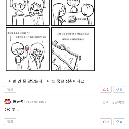
....이런 건 줄 알았는데....더 안 좋은 상황이네요....
답글
1
0
해군이
26-06-09 18:27
신고
|
공감 확인
아이고...
답글
0
0