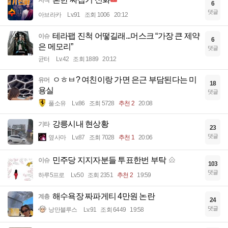
지식
6
댓글
아브라카
Lv.91
조회 1006
20:12
테라팹 진척 어떻길래...머스크 “가장 큰 제약
이슈
6
은 메모리”
댓글
균터
Lv.42
조회 1889
20:12
ㅇㅎㅂ? 여친이랑 가면 은근 부담된다는 미
유머
18
용실
댓글
풀소유
Lv.86
조회 5728
추천 2
20:08
강릉시내 현상황
기타
23
댓글
옆사마
Lv.87
조회 7028
추천 1
20:06
민주당 지지자분들 투표한번 부탁
이슈
103
댓글
하루5프로
Lv.50
조회 2351
추천 2
19:59
해수욕장 짜파게티 4만원 논란
계층
24
댓글
낭만블루스
Lv.91
조회 6449
19:58