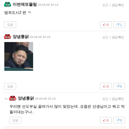
이번에또물림
26-06-09 20:13
신고
|
공감 확인
범죄도시2 편 ㅋ
답글
0
1
양념통닭
26-06-09 20:18
신고
|
공감 확인
답글
0
0
양념통닭
26-06-09 20:19
신고
|
공감 확인
우리땐 선도부실 끌려가서 많이 맞았는데..요즘은 선생님이고 뭐고 막
들이대는구나..
답글
0
0