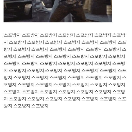
스포방지
스포방지
스포방지
스포방지
스포방지
스포방지
스포방
지
스포방지
스포방지
스포방지
스포방지
스포방지
스포방지
스포
방지
스포방지
스포방지
스포방지
스포방지
스포방지
스포방지
스
포방지
스포방지
스포방지
스포방지
스포방지
스포방지
스포방지
스포방지
스포방지
스포방지
스포방지
스포방지
스포방지
스포방
지
스포방지
스포방지
스포방지
스포방지
스포방지
스포방지
스포
방지
스포방지
스포방지
스포방지
스포방지
스포방지
스포방지
스
포방지
스포방지
스포방지
스포방지
스포방지
스포방지
스포방지
스포방지
스포방지
스포방지
스포방지
스포방지
스포방지
스포방
지
스포방지
스포방지
스포방지
스포방지
스포방지
스포방지
스포
방지
스포방지
스포방지