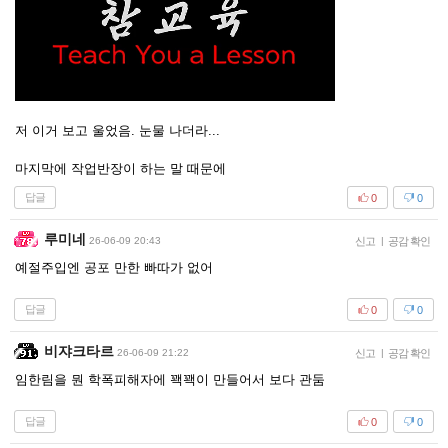
저 이거 보고 울었음. 눈물 나더라...
마지막에 작업반장이 하는 말 때문에
답글
0
0
루미네
26-06-09 20:43
신고
|
공감 확인
예절주입엔 공포 만한 빠따가 없어
답글
0
0
비쟈크타르
26-06-09 21:22
신고
|
공감 확인
임한림을 뭔 학폭피해자에 꽥꽥이 만들어서 보다 관둠
답글
0
0