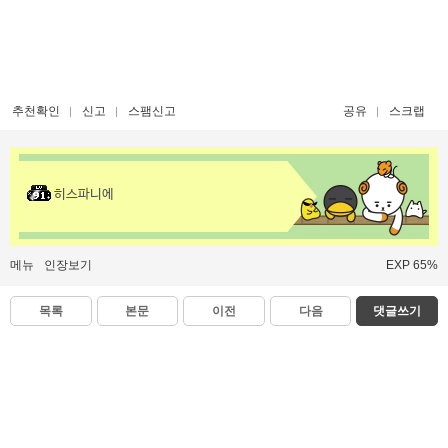
추천확인
신고
스팸신고
공유
스크랩
히스파니에
메뉴
인장보기
EXP 65%
목록
본문
이전
다음
댓글쓰기