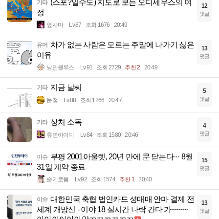
(스포?일수도) 지도로 보는 오디세우스의 여
기타
12
정
댓글
옆사마
Lv.87
조회 1676
20:49
차가 없는 사람은 모르는 주말에 나가기 싫은
유머
13
이유
댓글
낭만블루스
Lv.91
조회 2729
추천 2
20:49
지금 날씨
기타
5
댓글
문정
Lv.88
조회 1266
20:47
상처 소독
기타
4
댓글
휴면아이디
Lv.84
조회 1580
20:46
부평 2001아울렛, 20년 만에 문 닫는다··· 8월
이슈
15
31일 계약 종료
댓글
슬기로움
Lv.92
조회 1574
추천 1
20:40
대한민국 축협 법인카드 성매매 안마 결제 전
이슈
13
세계 개망신 - 이야 18 실시간 나락 간다 가~~~~
댓글