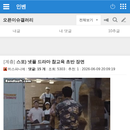
인벤
오픈이슈갤러리
전체보기
공
검
글
지
색
내글
내 댓글
10추글
on/off
쓰
기
[계층]
스포) 넷플 드라마 참교육 초반 장면
히스파니에
댓글: 15 개
조회:
5303
추천:
1
2026-06-09 20:09:19