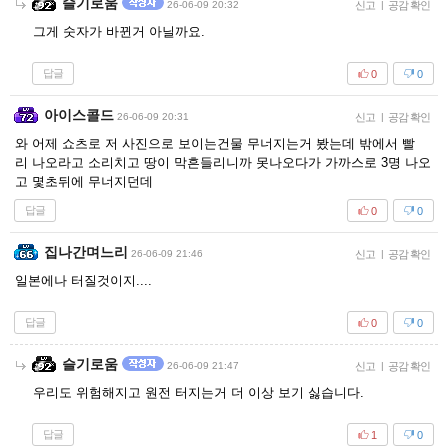
슬기로움
26-06-09 20:32
신고
|
공감 확인
그게 숫자가 바뀐거 아닐까요.
답글
0
0
아이스콜드
26-06-09 20:31
신고
|
공감 확인
와 어제 쇼츠로 저 사진으로 보이는건물 무너지는거 봤는데 밖에서 빨
리 나오라고 소리치고 땅이 막흔들리니까 못나오다가 가까스로 3명 나오
고 몇초뒤에 무너지던데
답글
0
0
집나간며느리
26-06-09 21:46
신고
|
공감 확인
일본에나 터질것이지....
답글
0
0
슬기로움
26-06-09 21:47
신고
|
공감 확인
우리도 위험해지고 원전 터지는거 더 이상 보기 싫습니다.
답글
1
0