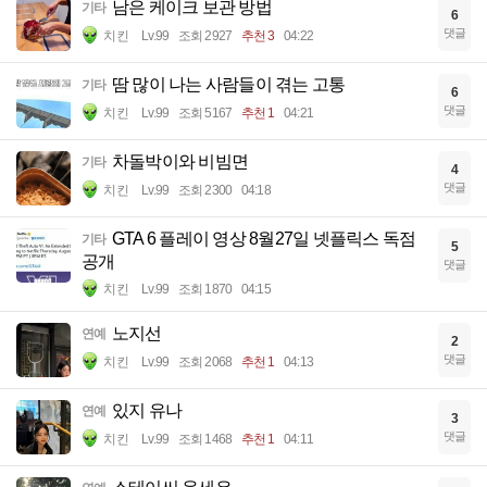
남은 케이크 보관 방법
기타
6
댓글
치킨
Lv.99
조회 2927
추천 3
04:22
땀 많이 나는 사람들이 겪는 고통
기타
6
댓글
치킨
Lv.99
조회 5167
추천 1
04:21
차돌박이와 비빔면
기타
4
댓글
치킨
Lv.99
조회 2300
04:18
GTA 6 플레이 영상 8월27일 넷플릭스 독점
기타
5
공개
댓글
치킨
Lv.99
조회 1870
04:15
노지선
연예
2
댓글
치킨
Lv.99
조회 2068
추천 1
04:13
있지 유나
연예
3
댓글
치킨
Lv.99
조회 1468
추천 1
04:11