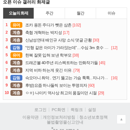
오픈 이슈 갤러리 화제글
오늘의 화제
주간
월간
이슈
1
유머
[102]
조카 용돈 주다가 뺏은 삼촌
2
계층
[17]
축협 개혁하는 박지성
3
계층
[30]
신남성연대 배인규 사망 소식 댓글 근황
4
감동
[12]
“인형 같은 아이가 가라앉는데”…수심 3m 호수 뛰어든 60대 의인
5
유머
[38]
한복 잘못 입혀 보낸 학부모
6
계층
[45]
드래곤볼 40주년 리스펙트하는 만화작가들
7
계층
[79]
지역 비하 하는게 웃긴 이유.
8
감동
[16]
슥오더니 촤악.. 연기 뚫고는 가슴 툭툭.. 지나가던 아재의 정체
9
계층
[60]
후방)요즘 하나둘씩 보이는 투명의자
10
계층
[29]
ㅇㅎ) 나이키 역사상 최고의 품질이던 시절
로그인
PC화면
퀵링크
설정
청소년보호정책
이용약관
개인정보처리방침
▲
불법촬영물신고안내
(주)