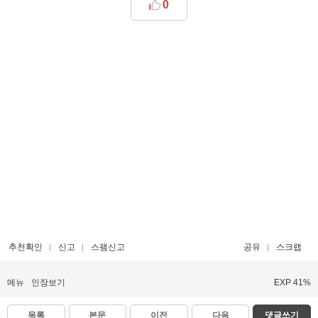
0
추천확인
신고
스팸신고
공유
스크랩
메뉴
인장보기
EXP 41%
목록
본문
이전
다음
댓글쓰기