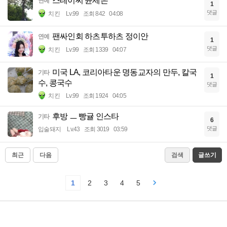
스테이씨 윤세은
연예
1
댓글
치킨
Lv.99
조회 842
04:08
팬싸인회 하츠투하츠 정이안
연예
1
댓글
치킨
Lv.99
조회 1339
04:07
미국 LA, 코리아타운 명동교자의 만두, 칼국
기타
1
수, 콩국수
댓글
치킨
Lv.99
조회 1924
04:05
후방 ㅡ 빵귤 인스타
기타
6
댓글
입술돼지
Lv.43
조회 3019
03:59
최근
다음
검색
글쓰기
1
2
3
4
5