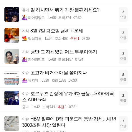
일 하시면서 뭐가 가장 불편하세요?
유머
2
댓글
파아랑망토
Lv.68
조회 874
07:39
8월 7일 금요일 날씨 + 운세
지식
2
댓글
달섭지롱
Lv.94
조회 403
추천 1
07:39
낭만 그 자체였던 어느 부부이야기
기타
3
댓글
파아랑망토
Lv.68
조회 1457
07:34
초고가 비거주 매물 쏟아지나
이슈
8
댓글
뮤지케
Lv.99
조회 1388
07:33
호르무즈 긴장에 유가 4% 급등…SK하이닉
이슈
3
스 ADR 5%↓
댓글
균터
Lv.42
조회 741
추천 1
07:31
HBM 질주에 D램·파운드리 동반 강세…내년
이슈
3
3000조원 시장 열린다
댓글