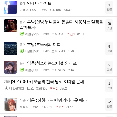
언제나 아이브
연예
1
댓글
인생쉽게살어
Lv.60
조회 1054
05:39
후방)인방 누나들이 돈벌때 사용하는 밑캠을
유머
28
알아보자
댓글
너빨갱이지
Lv.86
조회 9831
추천 4
05:27
후방)흔들림의 미학
유머
8
댓글
너빨갱이지
Lv.86
조회 5643
05:20
약후)청소하는오이갤 와이프
유머
5
댓글
너빨갱이지
Lv.86
조회 6716
05:14
[2026-08-07] 오늘의 전국 날씨 & 띠별 운세
기타
1
댓글
니얼굴제길
Lv.81
조회 806
추천 1
05:02
김용 : 정청래는 반명커밍아웃 해라
이슈
22
댓글
윤석렬
Lv.65
조회 2342
추천 4
04:42