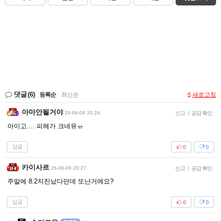
댓글
(6)
등록순
|
최신순
새로고침
아마안될거야
26-06-09 20:24
신고
|
공감 확인
아이고.... 피해가 크네유ㅠ
답글
0
0
카이사르
26-06-09 20:27
신고
|
공감 확인
주말에 8.2지진났다던데 또난거에요?
답글
0
0