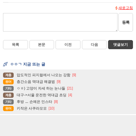
새로고침
등록
목록
본문
이전
다음
댓글보기
ㅇㅇㄱ 지금 뜨는 글
압도적인 피지컬에서 나오는 강함
[9]
계층
층간소음 역대급 해결법
[9]
유머
ㅇㅎ) 고양이 자세 하는 눈나들
[21]
기타
대구->서울 운전한 역대급 초딩
[4]
계층
후방 ㅡ 손예은 인스타
[8]
기타
키작은 사쿠라모모
[10]
유머