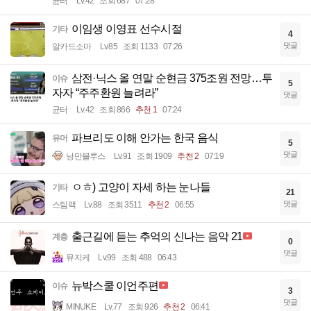
균터
Lv.42
조회 687
07:28
이임생 이영표 선수시절
기타
4
댓글
알카드소마
Lv.85
조회 1133
07:26
삼전·닉스 올 연말 순현금 375조원 전망…투
이슈
5
자자 “주주환원 늘려라”
댓글
균터
Lv.42
조회 866
추천 1
07:24
파브리도 이해 안가는 한국 음식
유머
5
댓글
낭만블루스
Lv.91
조회 1909
추천 2
07:19
ㅇㅎ) 고양이 자세 하는 눈나들
기타
21
댓글
스팀팩
Lv.88
조회 3511
추천 2
06:55
출근길에 듣는 추억의 신나는 음악 21
계층
0
댓글
뮤지케
Lv.99
조회 488
06:43
뉴박스쿨 이언주편
이슈
3
댓글
MINUKE
Lv.77
조회 926
추천 2
06:41