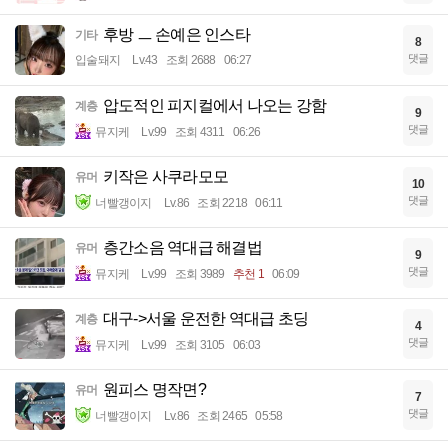
후방 ㅡ 손예은 인스타
기타
8
댓글
입술돼지
Lv.43
조회 2688
06:27
압도적인 피지컬에서 나오는 강함
계층
9
댓글
뮤지케
Lv.99
조회 4311
06:26
키작은 사쿠라모모
유머
10
댓글
너빨갱이지
Lv.86
조회 2218
06:11
층간소음 역대급 해결법
유머
9
댓글
뮤지케
Lv.99
조회 3989
추천 1
06:09
대구->서울 운전한 역대급 초딩
계층
4
댓글
뮤지케
Lv.99
조회 3105
06:03
원피스 명작면?
유머
7
댓글
너빨갱이지
Lv.86
조회 2465
05:58