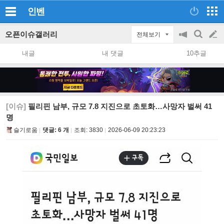
인벤
오픈이슈갤러리
전체보기
공
검
글
지
색
내글
내 댓글
10추글
on/off
쓰
기
[이슈]
필리핀 남부, 규모 7.8 지진으로 초토화…사망자 벌써 41
명
슬기로움
댓글: 6 개
조회:
3830
2026-06-09 20:23:23