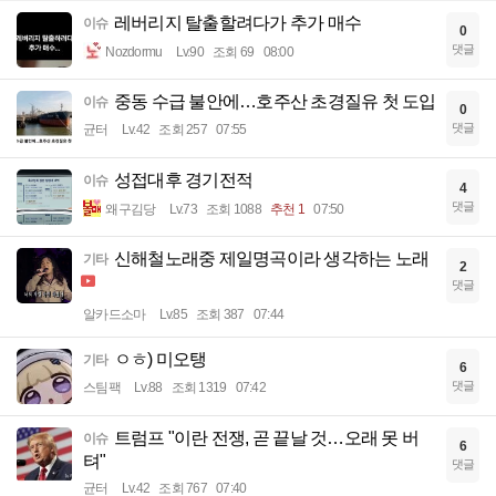
레버리지 탈출할려다가 추가 매수
이슈
0
댓글
Nozdormu
Lv.90
조회 69
08:00
중동 수급 불안에…호주산 초경질유 첫 도입
이슈
0
댓글
균터
Lv.42
조회 257
07:55
성접대후 경기전적
이슈
4
댓글
왜구김당
Lv.73
조회 1088
추천 1
07:50
신해철노래중 제일명곡이라 생각하는 노래
기타
2
댓글
알카드소마
Lv.85
조회 387
07:44
ㅇㅎ) 미오탱
기타
6
댓글
스팀팩
Lv.88
조회 1319
07:42
트럼프 "이란 전쟁, 곧 끝날 것…오래 못 버
이슈
6
텨"
댓글
균터
Lv.42
조회 767
07:40