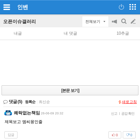
인벤
오픈이슈갤러리
전체보기
공
검
글
지
색
내글
내 댓글
10추글
on/off
쓰
기
[본문 보기]
댓글
(5)
등록순
|
최신순
새로고침
쾌락없는책임
26-06-09 20:32
신고
|
공감 확인
제목보고 엠씨몽인줄
답글
0
0