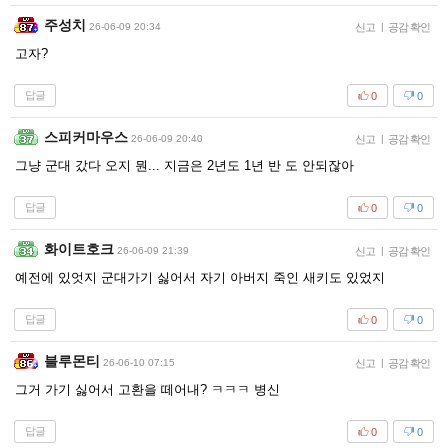
주성치
26-06-09 20:34
신고
|
공감 확인
고자?
답글
0
0
스피커마우스
26-06-09 20:40
신고
|
공감 확인
그냥 군대 갔다 오지 뭔... 지금은 2년도 1년 반 도 안되잖아
답글
0
0
화이트호크
26-06-09 21:39
신고
|
공감 확인
예전에 있엇지 군대가기 싫어서 자기 아버지 죽인 새키도 있었지
답글
0
0
블루몬티
26-06-10 07:15
신고
|
공감 확인
그거 가기 싫어서 고환을 떼어내? ㅋㅋㅋ 병신
답글
0
0