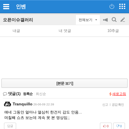
인벤
오픈이슈갤러리
전체보기
공
검
글
지
색
내글
내 댓글
10추글
on/off
쓰
기
[본문 보기]
댓글
(1)
등록순
|
최신순
새로고침
Tranquillo
26-06-09 22:39
신고
|
공감 확인
얘네 그동안 얼마나 열심히 한건지 감도 안옴...
며칠째 쇼츠 보는데 계속 못 본 영상임;;
답글
0
0