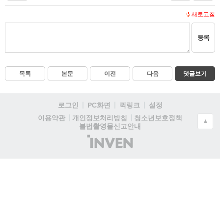
새로고침
등록
목록
본문
이전
다음
댓글보기
로그인
PC화면
퀵링크
설정
청소년보호정책
이용약관
개인정보처리방침
▲
불법촬영물신고안내
(주)
인
벤