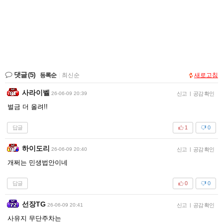
댓글
(5)
등록순
|
최신순
새로고침
사라이벨
26-06-09 20:39
신고
|
공감 확인
벌금 더 올려!!
답글
1
0
하이도리
26-06-09 20:40
신고
|
공감 확인
개쩌는 민생법안이네
답글
0
0
선장TG
26-06-09 20:41
신고
|
공감 확인
사유지 무단주차는