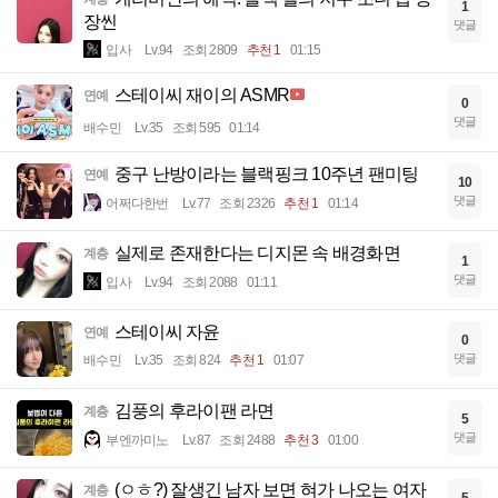
1
장씬
댓글
입사
Lv.94
조회 2809
추천 1
01:15
스테이씨 재이의 ASMR
연예
0
댓글
배수민
Lv.35
조회 595
01:14
중구 난방이라는 블랙핑크 10주년 팬미팅
연예
10
댓글
어쩌다한번
Lv.77
조회 2326
추천 1
01:14
실제로 존재한다는 디지몬 속 배경화면
계층
1
댓글
입사
Lv.94
조회 2088
01:11
스테이씨 자윤
연예
0
댓글
배수민
Lv.35
조회 824
추천 1
01:07
김풍의 후라이팬 라면
계층
5
댓글
부엔까미노
Lv.87
조회 2488
추천 3
01:00
(ㅇㅎ?) 잘생긴 남자 보면 혀가 나오는 여자
계층
5