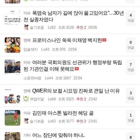
폭염속 남자가 길에 앉아 울고있어요”…30년
이슈
4
전 실종자였다
댓글
슬기로움
Lv.92
조회 3138
추천 2
00:05
프로미스나인 쑥쑥 이채영 백지헌
연예
0
댓글
입술돼지
Lv.43
조회 976
23:56
여러분 국회의원도 선관위가 행정부랑 독립
이슈
7
된 기관인걸 이해 못해요
댓글
소중한바램
Lv.44
조회 1697
23:54
QWER의 보컬 시요밍 진짜로 큰일 난 이유
연예
3
댓글
큐땁이알
Lv.88
조회 3325
추천 2
23:42
김민재 아스톤 빌라전 헤딩 골
이슈
1
댓글
슬기로움
Lv.92
조회 3177
추천 2
23:41
어느 장단에 맞춰야 하냐..
기타
8