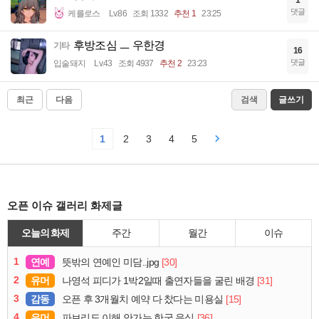
댓글
케를로스
Lv.86
조회 1332
추천 1
23:25
후방조심 ㅡ 우한경
기타
16
댓글
입술돼지
Lv.43
조회 4937
추천 2
23:23
최근
다음
검색
글쓰기
1
2
3
4
5
오픈 이슈 갤러리 화제글
오늘의 화제
주간
월간
이슈
1
연예
[30]
뜻밖의 연예인 미담..jpg
2
유머
[31]
나영석 피디가 1박2일때 출연자들을 굴린 배경
3
감동
[15]
오픈 후 3개월치 예약 다 찼다는 미용실
4
유머
[36]
파브리도 이해 안가는 한국 음식