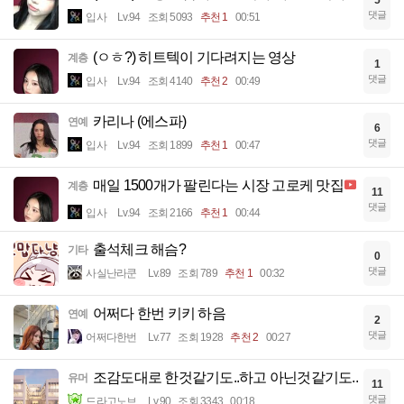
댓글
입사
Lv.94
조회 5093
추천 1
00:51
(ㅇㅎ?) 히트텍이 기다려지는 영상
계층
1
댓글
입사
Lv.94
조회 4140
추천 2
00:49
카리나 (에스파)
연예
6
댓글
입사
Lv.94
조회 1899
추천 1
00:47
매일 1500개가 팔린다는 시장 고로케 맛집
계층
11
댓글
입사
Lv.94
조회 2166
추천 1
00:44
출석체크 해슴?
기타
0
댓글
사실난라쿤
Lv.89
조회 789
추천 1
00:32
어쩌다 한번 키키 하음
연예
2
댓글
어쩌다한번
Lv.77
조회 1928
추천 2
00:27
조감도대로 한것같기도..하고 아닌것같기도..
유머
11
댓글
드라고노브
Lv.90
조회 3343
00:18