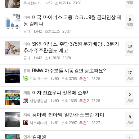
댓글
특대형피자
Lv.62
조회 2214
23:38
미국 '마이너스 고용' 쇼크…9월 금리인상 제
이슈
6
동 걸리나
댓글
균터
Lv.42
조회 2115
23:37
SK하이닉스, 주당 375원 분기배당…3분기
이슈
18
추가 주주환원도 예고
댓글
균터
Lv.42
조회 2620
23:28
BMW 차주분들 시동걸면 광고떠요?
유머
17
댓글
드라고노브
Lv.90
조회 3785
추천 1
23:28
이자 진죠우니 잇폰메 쇼부!
게임
2
댓글
사랑방손님
Lv.90
조회 1635
추천 2
23:28
용아맥, 짭아맥, 일반관 스크린 차이
지식
8
댓글
히스파니에
Lv.91
조회 2997
추천 1
23:27
김채원
연예
1