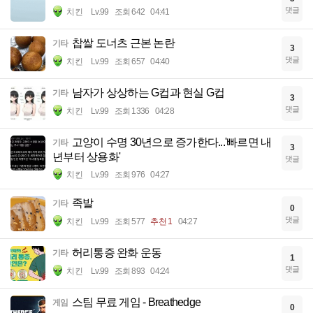
댓글
치킨
Lv.99
조회 642
04:41
찹쌀 도너츠 근본 논란
기타
3
댓글
치킨
Lv.99
조회 657
04:40
남자가 상상하는 G컵과 현실 G컵
기타
3
댓글
치킨
Lv.99
조회 1336
04:28
고양이 수명 30년으로 증가한다...'빠르면 내
기타
3
년부터 상용화'
댓글
치킨
Lv.99
조회 976
04:27
족발
기타
0
댓글
치킨
Lv.99
조회 577
추천 1
04:27
허리통증 완화 운동
기타
1
댓글
치킨
Lv.99
조회 893
04:24
스팀 무료 게임 - Breathedge
게임
0