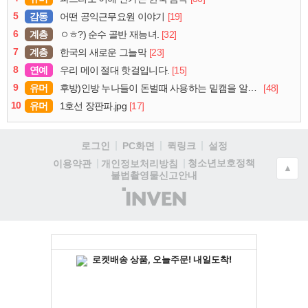
5
감동
[19]
어떤 공익근무요원 이야기
6
계층
[32]
ㅇㅎ?) 순수 골반 재능녀.
7
계층
[23]
한국의 새로운 그늘막
8
연예
[15]
우리 메이 절대 핫걸입니다.
9
유머
[48]
후방)인방 누나들이 돈벌때 사용하는 밑캠을 알아보자
10
유머
[17]
1호선 장판파.jpg
로그인
PC화면
퀵링크
설정
청소년보호정책
이용약관
개인정보처리방침
▲
불법촬영물신고안내
(주)
인
벤