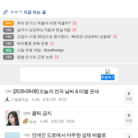
ㅇㅇㄱ 지금 뜨는 글
우리 돈가스 먹을까 라멘 먹을까?
[6]
유머
남자가 상상하는 G컵과 현실 G컵
[3]
기타
고양이 수명 30년으로 증가한다...'빠르면 내년부터 상용화'
[3]
기타
허리통증 완화 운동
[1]
기타
스팀 무료 게임 - Breathedge
게임
찹쌀 도너츠 근본 논란
[3]
기타
[2026-08-08] 오늘의 전국 날씨 & 띠별 운세
기타
0
댓글
니얼굴제길
Lv.81
조회 195
05:02
클릭 금지
연예
0
댓글
뇸뇸
Lv.85
조회 255
05:02
안개낀 도로에서 마주한 성체 버팔로
기타
3