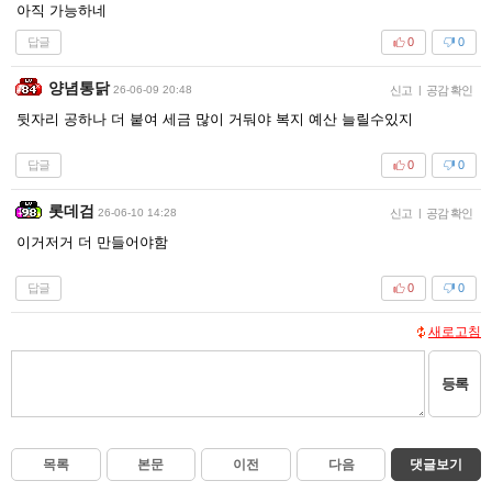
아직 가능하네
답글
0
0
양념통닭
26-06-09 20:48
신고
|
공감 확인
뒷자리 공하나 더 붙여 세금 많이 거둬야 복지 예산 늘릴수있지
답글
0
0
롯데검
26-06-10 14:28
신고
|
공감 확인
이거저거 더 만들어야함
답글
0
0
새로고침
등록
목록
본문
이전
다음
댓글보기