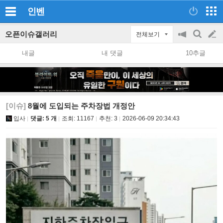
인벤
오픈이슈갤러리
전체보기
공
검
글
지
색
내글
내 댓글
10추글
on/off
쓰
기
[이슈]
8월에 도입되는 주차장법 개정안
입사
댓글: 5 개
조회:
11167
추천:
3
2026-06-09 20:34:43