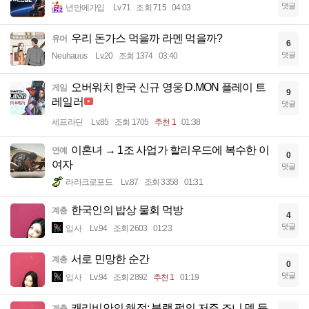
댓글
년만에가입
Lv.71
조회 715
04:03
우리 돈가스 먹을까 라멘 먹을까?
유머
6
댓글
Neuhauus
Lv.20
조회 1374
03:40
오버워치 한국 신규 영웅 D.MON 플레이 트
게임
9
레일러
댓글
세프라딘
Lv.85
조회 1705
추천 1
01:38
이혼녀 → 1조 사업가 할리우드에 복수한 이
연예
0
여자
댓글
라라크로포드
Lv.87
조회 3358
01:31
한국인의 밥상 물회 먹방
계층
4
댓글
입사
Lv.94
조회 2603
01:23
서로 민망한 순간
계층
0
댓글
입사
Lv.94
조회 2892
추천 1
01:19
캐리비안의 해적: 블랙 펄의 저주 조니 뎁 등
계층