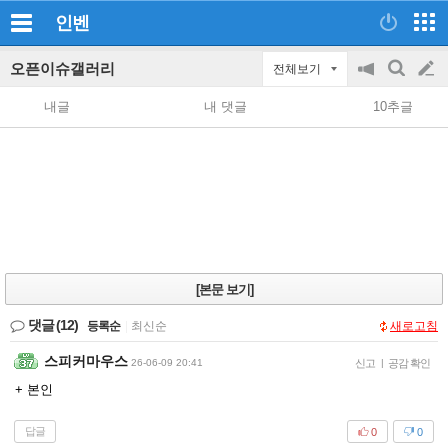
인벤
오픈이슈갤러리
전체보기
공
검
글
지
색
내글
내 댓글
10추글
on/off
쓰
기
[본문 보기]
댓글
(12)
등록순
|
최신순
새로고침
스피커마우스
26-06-09 20:41
신고
|
공감 확인
+ 본인
답글
0
0