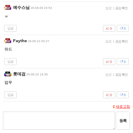
예수스님
26-06-09 23:53
신고
|
공감 확인
ㅠ
답글
0
0
Faythe
26-06-10 00:27
신고
|
공감 확인
와드
답글
0
0
롯데검
26-06-10 14:36
신고
|
공감 확인
업무
답글
0
0
새로고침
등록