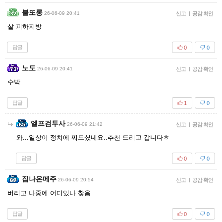
불또롱
26-06-09 20:41
신고
|
공감 확인
살 피하지방
답글
0
0
노도
26-06-09 20:41
신고
|
공감 확인
수박
답글
1
0
엘프검투사
26-06-09 21:42
신고
|
공감 확인
와...일상이 정치에 찌드셨네요..추천 드리고 갑니다ㅎ
답글
0
0
집나온메주
26-06-09 20:54
신고
|
공감 확인
버리고 나중에 어디있나 찾음.
답글
0
0