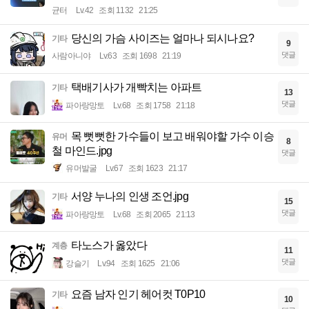
균터
Lv.42
조회 1132
21:25
당신의 가슴 사이즈는 얼마나 되시나요?
기타
9
댓글
사람아니야
Lv.63
조회 1698
21:19
택배기사가 개빡치는 아파트
기타
13
댓글
파아랑망토
Lv.68
조회 1758
21:18
목 뻣뻣한 가수들이 보고 배워야할 가수 이승
유머
8
철 마인드.jpg
댓글
유머발굴
Lv.67
조회 1623
21:17
서양 누나의 인생 조언.jpg
기타
15
댓글
파아랑망토
Lv.68
조회 2065
21:13
타노스가 옳았다
계층
11
댓글
강슬기
Lv.94
조회 1625
21:06
요즘 남자 인기 헤어컷 T0P10
기타
10