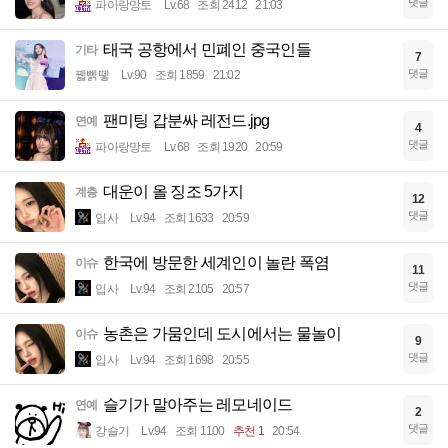
댓글
파아랑망토
Lv.68
조회 2412
21:03
태국 공항에서 민폐인 중국인들
기타
7
댓글
꿻뻵뗗
Lv.90
조회 1859
21:02
팬미팅 갑분싸 레전드.jpg
연예
4
댓글
파아랑망토
Lv.68
조회 1920
20:59
대운이 올 징조 5가지
계층
12
댓글
입사
Lv.94
조회 1633
20:59
한국에 방문한 세계인이 놀란 폭염
이슈
11
댓글
입사
Lv.94
조회 2105
20:57
농촌은 가뭄인데 도시에서는 물놀이
이슈
9
댓글
입사
Lv.94
조회 1698
20:55
슬기가 말아주는 레모네이드
연예
2
댓글
강슬기
Lv.94
조회 1100
추천 1
20:54