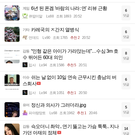
6년 된 폰겜 '바람의 나라: 연' 리뷰 근황
게임
6
댓글
큐땁이알
Lv.88
조회 1893
20:52
카레국의 ㅈ간지 열병식
기타
6
댓글
언데드
Lv.90
조회 1765
추천 2
20:52
“인형 같은 아이가 가라앉는데”…수심 3m 호
감동
8
수 뛰어든 60대 의인
댓글
입사
Lv.94
조회 1586
추천 5
20:51
쉬는 날 없이 10일 연속 근무시킨 충남의 버
이슈
6
스회사
댓글
입사
Lv.94
조회 1051
추천 1
20:50
정신과 의사가 그러더라.jpg
유머
5
댓글
파아랑망토
Lv.68
조회 1962
추천 1
20:46
슥오더니 촤악.. 연기 뚫고는 가슴 툭툭.. 지나
감동
14
가던 아재의 정체
댓글