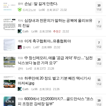
손님 : 말 길게 안한다.
유머
10
댓글
드라고노브
Lv.90
조회 1617
21:32
심장내과 전문의가 말하는 공복에 올리브유
지식
7
의 진실
댓글
Earth
Lv.96
조회 1556
추천 2
21:32
이게 축구협회야...유흥협회야
계층
7
댓글
옆사마
Lv.87
조회 889
21:32
中 창신메모리, 애플 '공급 계약' 무산…"삼전
이슈
20
닉스보다 높은 가격 요구"
댓글
균터
Lv.42
조회 1372
21:28
하루만에 20 정도 벌고 기분 째진 택시기사
계층
11
아저씨.jpg
댓글
Earth
Lv.96
조회 1911
21:26
6000에서 1만2000까지?…골드만삭스 “코스
이슈
19
피 조정은 강세장 일부”
댓글