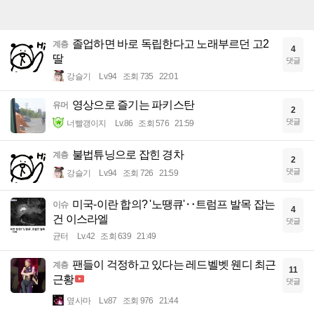
졸업하면 바로 독립한다고 노래부르던 고2
계층
4
딸
댓글
강슬기
Lv.94
조회 735
22:01
영상으로 즐기는 파키스탄
유머
2
댓글
너빨갱이지
Lv.86
조회 576
21:59
불법튜닝으로 잡힌 경차
계층
2
댓글
강슬기
Lv.94
조회 726
21:59
미국-이란 합의? '노땡큐'‥트럼프 발목 잡는
이슈
4
건 이스라엘
댓글
균터
Lv.42
조회 639
21:49
팬들이 걱정하고 있다는 레드벨벳 웬디 최근
계층
11
근황
댓글
옆사마
Lv.87
조회 976
21:44