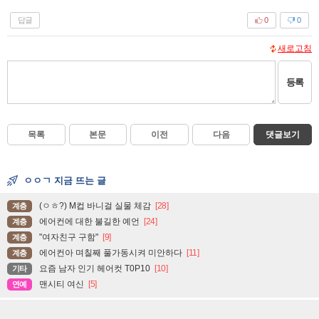
답글
0
0
새로고침
등록
목록
본문
이전
다음
댓글보기
ㅇㅇㄱ 지금 뜨는 글
(ㅇㅎ?) M컵 바니걸 실물 체감
[28]
계층
에어컨에 대한 불길한 예언
[24]
계층
"여자친구 구함"
[9]
계층
에어컨아 며칠째 풀가동시켜 미안하다
[11]
계층
요즘 남자 인기 헤어컷 T0P10
[10]
기타
맨시티 여신
[5]
연예