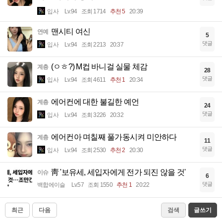
입사
Lv.94
조회 1714
추천 5
20:39
맨시티 여신
연예
5
댓글
입사
Lv.94
조회 2213
20:37
(ㅇㅎ?) M컵 바니걸 실물 체감
계층
28
댓글
입사
Lv.94
조회 4611
추천 1
20:34
에어컨에 대한 불길한 예언
계층
24
댓글
입사
Lv.94
조회 3226
20:32
에어컨아 며칠째 풀가동시켜 미안하다
계층
11
댓글
입사
Lv.94
조회 2530
추천 2
20:30
靑 '보유세, 세입자에게 전가 되진 않을 것'
이슈
6
댓글
백합에이슬
Lv.57
조회 1550
추천 1
20:22
최근
다음
검색
글쓰기