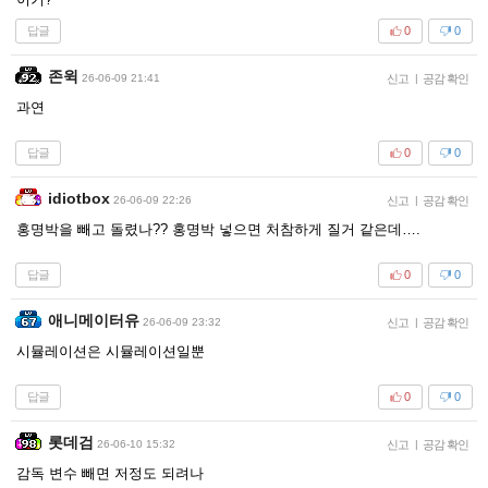
답글
0
0
존윅
26-06-09 21:41
신고
|
공감 확인
과연
답글
0
0
idiotbox
26-06-09 22:26
신고
|
공감 확인
홍명박을 빼고 돌렸나?? 홍명박 넣으면 처참하게 질거 같은데….
답글
0
0
애니메이터유
26-06-09 23:32
신고
|
공감 확인
시뮬레이션은 시뮬레이션일뿐
답글
0
0
롯데검
26-06-10 15:32
신고
|
공감 확인
감독 변수 빼면 저정도 되려나