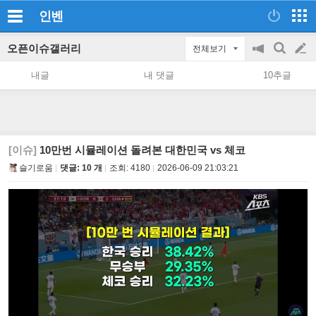
인벤
오픈이슈갤러리
전체보기
공
검
글
지
색
내글
내 댓글
10추글
on/off
쓰
기
[이슈]
10만번 시뮬레이션 돌려본 대한민국 vs 체코
슬기로움
댓글: 10 개
조회:
4180
2026-06-09 21:03:21