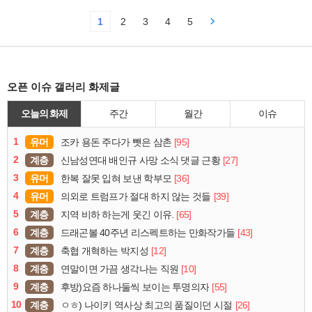
1
2
3
4
5
오픈 이슈 갤러리 화제글
오늘의 화제
주간
월간
이슈
1
유머
[95]
조카 용돈 주다가 뺏은 삼촌
2
계층
[27]
신남성연대 배인규 사망 소식 댓글 근황
3
유머
[36]
한복 잘못 입혀 보낸 학부모
4
유머
[39]
의외로 트럼프가 절대 하지 않는 것들
5
계층
[65]
지역 비하 하는게 웃긴 이유.
6
계층
[43]
드래곤볼 40주년 리스펙트하는 만화작가들
7
계층
[12]
축협 개혁하는 박지성
8
계층
[10]
연말이면 가끔 생각나는 직원
9
계층
[55]
후방)요즘 하나둘씩 보이는 투명의자
10
계층
[26]
ㅇㅎ) 나이키 역사상 최고의 품질이던 시절