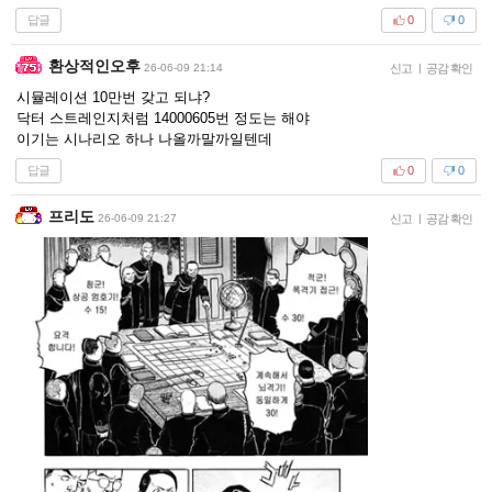
답글
0
0
환상적인오후
26-06-09 21:14
신고
|
공감 확인
시뮬레이션 10만번 갖고 되냐?
닥터 스트레인지처럼 14000605번 정도는 해야
이기는 시나리오 하나 나올까말까일텐데
답글
0
0
프리도
26-06-09 21:27
신고
|
공감 확인