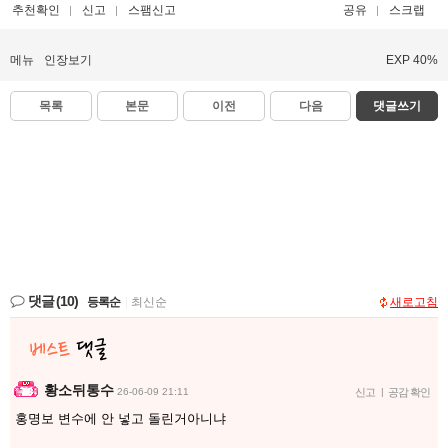
추천확인
신고
스팸신고
공유
스크랩
메뉴
인장보기
EXP 40%
목록
본문
이전
다음
댓글쓰기
댓글
(10)
등록순
|
최신순
새로고침
황소뒤통수
26-06-09 21:11
신고
|
공감 확인
홍명보 변수에 안 넣고 돌린거아니냐