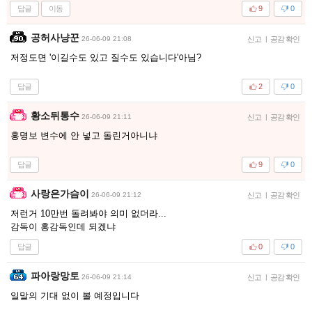
답글
이동
9
0
공허사냥꾼
26-06-09 21:08
신고
|
공감 확인
저정도면 '이길수도 있고 질수도 있습니다'아님?
답글
2
0
황소뒤통수
26-06-09 21:11
신고
|
공감 확인
홍명보 변수에 안 넣고 돌린거아니냐
답글
9
0
사랑은가슴이
26-06-09 21:12
신고
|
공감 확인
저런거 10만번 돌려봐야 의미 없더라...
감독이 홍감독인데 되겠냐
답글
0
0
파아랑망토
26-06-09 21:14
신고
|
공감 확인
일말의 기대 없이 볼 예정입니다