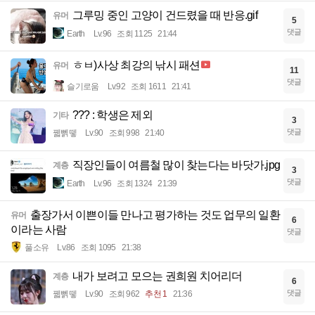
그루밍 중인 고양이 건드렸을 때 반응.gif
유머
5
댓글
Earth
Lv.96
조회 1125
21:44
ㅎㅂ)사상 최강의 낚시 패션
유머
11
댓글
슬기로움
Lv.92
조회 1611
21:41
??? : 학생은 제외
기타
3
댓글
꿻뻵뗗
Lv.90
조회 998
21:40
직장인들이 여름철 많이 찾는다는 바닷가.jpg
계층
3
댓글
Earth
Lv.96
조회 1324
21:39
출장가서 이쁜이들 만나고 평가하는 것도 업무의 일환
유머
6
이라는 사람
댓글
풀소유
Lv.86
조회 1095
21:38
내가 보려고 모으는 권희원 치어리더
계층
6
댓글
꿻뻵뗗
Lv.90
조회 962
추천 1
21:36