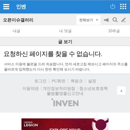
인벤
오픈이슈갤러리
전체보기
공
검
글
지
색
내글
내 댓글
10추글
on/off
쓰
글 보기
기
요청하신 페이지를 찾을 수 없습니다.
서비스 이용에 불편을 드려 죄송합니다. 먼저 새로고침 해보시고 페이지의 주소를
올바르게 입력했는지 다시 한번 확인해 보시기 바랍니다.
로그인
PC화면
퀵링크
설정
청소년보호정책
이용약관
개인정보처리방침
▲
불법촬영물신고안내
(주)
인
벤