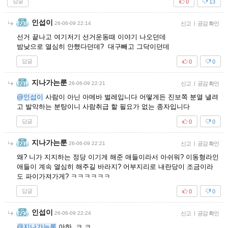
답글
0
13
인섭이
26-06-09 22:14
신고
|
공감 확인
선거 끝나고 여기저기 선거운동때 이야기 나오던데
밤낮으로 열심히 안했다던데? 대구빼고 그닥이던데
답글
0
0
지나가는룬
26-06-09 22:21
신고
|
공감 확인
@인섭이
사람이 아닌 아메바 벌레입니다 어떻게든 진보쪽 분열 낼려
고 발악하는 분탕이니 사람취급 할 필요가 없는 종자입니다
답글
0
0
지나가는룬
26-06-09 22:21
신고
|
공감 확인
왜? 니가 지지하는 정당 이기게 해준 애들이라서 아쉬워? 이동형라인
애들이 계속 열심히 해주길 바라지? 어부지리로 내란당이 조금이라
도 파이가져가게? ㅋㅋㅋㅋㅋㅋ
답글
0
0
인섭이
26-06-09 22:24
신고
|
공감 확인
@지나가는룬
아하 ㅋ ㅋ