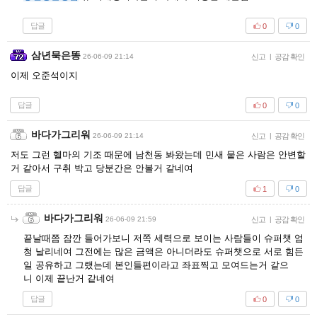
답글
0
0
삼년묵은똥
26-06-09 21:14
신고
|
공감 확인
이제 오준석이지
답글
0
0
바다가그리워
26-06-09 21:14
신고
|
공감 확인
저도 그런 헬마의 기조 때문에 남천동 봐왔는데 민새 뭍은 사람은 안변할
거 같아서 구취 박고 당분간은 안볼거 같네여
답글
1
0
바다가그리워
26-06-09 21:59
신고
|
공감 확인
끝날때쯤 잠깐 들어가보니 저쪽 세력으로 보이는 사람들이 슈퍼챗 엄
청 날리네여 그전에는 많은 금액은 아니더라도 슈퍼챗으로 서로 힘든
일 공유하고 그랬는데 본인들편이라고 좌표찍고 모여드는거 같으
니 이제 끝난거 같네여
답글
0
0