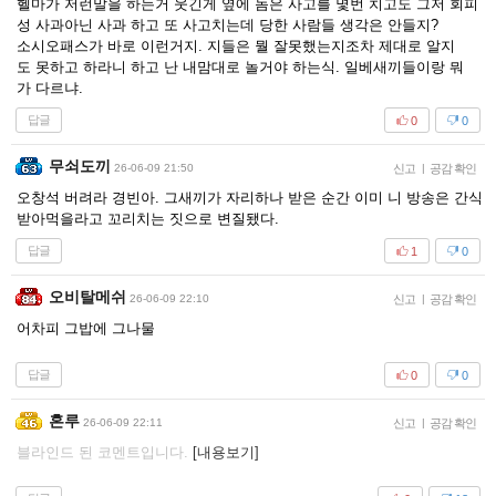
헬마가 저런말을 하는거 웃긴게 옆에 놈은 사고를 몇번 치고도 그저 회피
성 사과아닌 사과 하고 또 사고치는데 당한 사람들 생각은 안들지?
소시오패스가 바로 이런거지. 지들은 뭘 잘못했는지조차 제대로 알지
도 못하고 하라니 하고 난 내맘대로 놀거야 하는식. 일베새끼들이랑 뭐
가 다르냐.
답글
0
0
무쇠도끼
26-06-09 21:50
신고
|
공감 확인
오창석 버려라 경빈아. 그새끼가 자리하나 받은 순간 이미 니 방송은 간식
받아먹을라고 꼬리치는 짓으로 변질됐다.
답글
1
0
오비탈메쉬
26-06-09 22:10
신고
|
공감 확인
어차피 그밥에 그나물
답글
0
0
혼루
26-06-09 22:11
신고
|
공감 확인
블라인드 된 코멘트입니다.
[내용보기]