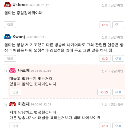
Ukforce
26-06-09 21:12
신고
|
공감 확인
헬마는 중심잡아줘야해
답글
4
1
Kwonj
26-06-09 21:12
신고
|
공감 확인
헬마는 항상 저 기조였고 다른 방송에 나가더라도 그와 관련된 언급은 항
상 피해왔음 다만 오창석과 김묘성을 옆에 두고 그런 말을 하니 참...
답글
3
0
나르메
26-06-09 21:16
신고
|
공감 확인
대놓고 말하는게 맞는거죠.
없을때 말하면 뒷다마입니다.
답글
13
0
치천제
26-06-09 22:03
신고
|
공감 확인
저게 당당하고 떳떳한겁니다.
다른 방송나가서 패널들 욕하는거보다 백배 나아보여요
답글
3
0