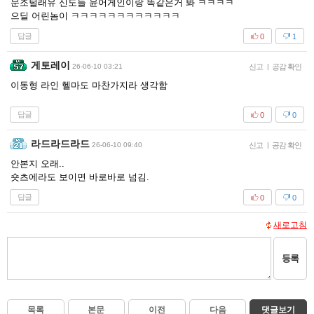
문조털래유 신도들 윤어게인이랑 똑같은거 봐 ㅋㅋㅋㅋ
으딜 어린놈이 ㅋㅋㅋㅋㅋㅋㅋㅋㅋㅋㅋㅋ
답글
0
1
게토레이
26-06-10 03:21
신고
|
공감 확인
이동형 라인 헬마도 마찬가지라 생각함
답글
0
0
라드라드라드
26-06-10 09:40
신고
|
공감 확인
안본지 오래..
숏츠에라도 보이면 바로바로 넘김.
답글
0
0
새로고침
등록
목록
본문
이전
다음
댓글보기