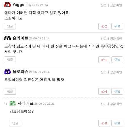
Yaggeil
26-06-09 21:14
신고
|
공감 확인
헬마가 여러번 지적 했다고 알고 있어요.
조심하라고
답글
2
0
숀라이트
26-06-09 21:14
신고
|
공감 확인
오창석 김묘성이 딴 데 가서 뭔 짓을 하고 다니는데 자기만 독야청청인 것
처럼 구냐?
답글
1
6
올로와쥬
26-06-09 21:14
신고
|
공감 확인
오창석이랑 김묘성은 어휴 말을 말자
답글
4
0
사티레프
26-06-09 22:21
신고
|
공감 확인
김묘성도에요?
답글
0
0