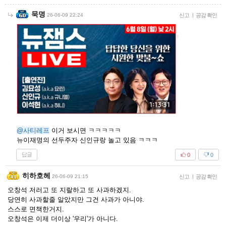
묵명
26-06-09 22:24
신고
|
공감 확인
@사티레프
이거 보시면 ㅋㅋㅋㅋㅋ
뉴이재명의 선두주자 신인규랑 놀고 있음 ㅋㅋㅋ
답글
0
0
히하호헤
26-06-09 21:15
신고
|
공감 확인
오창석 저러고 또 지랄하고 또 사과하겠지.
당연히 사과할줄 알았지만 그건 사과가 아니야.
스스로 면책한거지.
오창석은 이제 더이상 '우리'가 아니다.