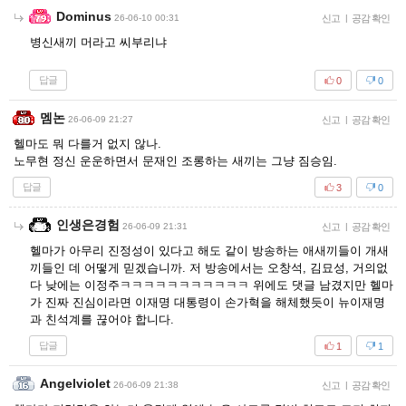
Dominus
26-06-10 00:31
신고
|
공감 확인
병신새끼 머라고 씨부리냐
답글
0
0
멤논
26-06-09 21:27
신고
|
공감 확인
헬마도 뭐 다를거 없지 않나.
노무현 정신 운운하면서 문재인 조롱하는 새끼는 그냥 짐승임.
답글
3
0
인생은경험
26-06-09 21:31
신고
|
공감 확인
헬마가 아무리 진정성이 있다고 해도 같이 방송하는 애새끼들이 개새
끼들인 데 어떻게 믿겠습니까. 저 방송에서는 오창석, 김묘성, 거의없
다 낮에는 이정주ㅋㅋㅋㅋㅋㅋㅋㅋㅋㅋㅋ 위에도 댓글 남겼지만 헬마
가 진짜 진심이라면 이재명 대통령이 손가혁을 해체했듯이 뉴이재명
과 친석계를 끊어야 합니다.
답글
1
1
Angelviolet
26-06-09 21:38
신고
|
공감 확인