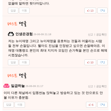
없을때 말하면 뒷다마입니다.
답글
이동
13
0
인생은경험
26-06-09 21:18
신고
|
공감 확인
저는 뉴이재명 그리고 뉴이재명을 옹호하는 것들과 어울리는 사람
들 전부 손절입니다. 헬마도 진심을 인정받고 싶으면 손절해야죠. 이
재명 대통령도 본인의 최대 지지자 모임인 손가혁을 본인 손으로 해체
시켰잖습니까.
답글
이동
10
2
일곱하늘
26-06-09 21:17
신고
|
공감 확인
이미 다른 채널에서 입똥싼놈 앉혀놓고 방송하고 있는 것 만으로도 안
볼 이유가 충분함.
답글
이동
6
0