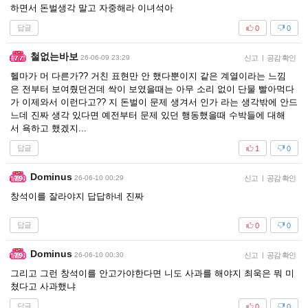
하면서 돈벌생각 말고 자중해라 이녀석아
답글
0
0
철없는바보
26-06-09 23:29
신고
|
공감 확인
헬마가 머 다른가?? 거친 표현만 안 했다뿐이지 같은 계열이라는 느낌
은 전부터 보여줬던건데 싹이 보였을때는 아무 소리 없이 단물 빨아먹다
가 이제와서 이런다고?? 지 돈벌이 문제 생겨서 인가 라는 생각밖에 안드
느데 진짜 생각 있다면 예전부터 문제 있던 행동했을때 수박들에 대해
서 욕하고 했겠지...
답글
1
0
Dominus
26-06-10 00:29
신고
|
공감 확인
창석이를 잘라야지 답답하네 진짜
답글
0
0
Dominus
26-06-10 00:30
신고
|
공감 확인
그리고 그런 창석이를 안고가야한다면 니도 사과를 해야지 최욱은 뭐 미
쳤다고 사과했냐
답글
0
0