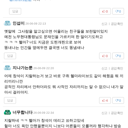
답글
0
0
인섭이
26-06-09 22:13
신고
|
공감 확인
옛말에 그사람을 알고싶으면 어울리는 친구들을 보란말이있지
예전 노무현대통령님도 문재인을 가르키며 한 말이기도하고
ㅋ ㅋ ㅋ 헬마? 너도 지금은 도찐개찐으로 보여
똥내나는 인간들 옆에두면 결국엔 너도 똥냄새나
답글
0
0
지나가는룬
26-06-09 22:20
신고
|
공감 확인
어제 창석이 지랄하는거 보고 바로 구취 헬마라이브도 같이 해줬음 뭐 끼
리끼리니깐
공적인 자리에서 안하더라도 뭐 사적인 자리까지는 알 수 없으니 내가 알
아서 걸러야지.
답글
4
0
너무합니다
26-06-09 22:34
신고
|
공감 확인
지랄하네 ㅋㅋ 헬마가 창석이 데리고 쑈하고있네
헐마 너도 욕만 안했을뿐이지 니보다 어른들이 모를꺼라 행각하냐 방송