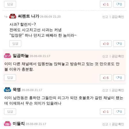
답글
1
0
써펜트 나가
26-06-09 21:20
신고
|
공감 확인
사과? 할런지~?
전에도 사고치고선 사과는 커녕
"입장문" 하나 던지고 배째라 한 놈이라~
답글
0
0
일곱하늘
26-06-09 21:17
신고
|
공감 확인
이미 다른 채널에서 입똥싼놈 앉혀놓고 방송하고 있는 것 만으로도 안
볼 이유가 충분함.
답글
6
0
묵명
26-06-09 21:17
신고
|
공감 확인
이미 남천동은 흥하던 그들만의 리그가 되던 호불호가 갈린 채널이 됐는
데 이제와서 무슨 의미가 있을려나
답글
1
0
미들킥
26-06-09 21:17
신고
|
공감 확인