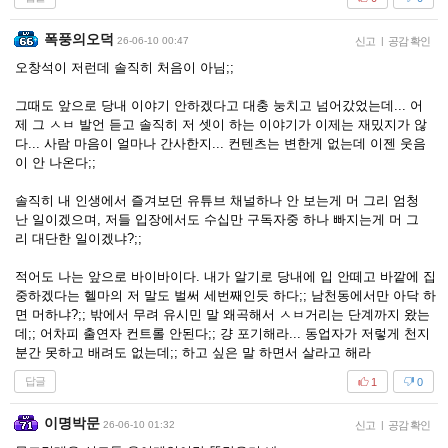
폭풍의오덕
26-06-10 00:47
신고
|
공감 확인
오창석이 저런데 솔직히 처음이 아님;;
그때도 앞으로 당내 이야기 안하겠다고 대충 눙치고 넘어갔었는데... 어
제 그 ㅅㅂ 발언 듣고 솔직히 저 셋이 하는 이야기가 이제는 재밌지가 않
다... 사람 마음이 얼마나 간사한지... 컨텐츠는 변한게 없는데 이젠 웃음
이 안 나온다;;
솔직히 내 인생에서 즐겨보던 유튜브 채널하나 안 보는게 머 그리 엄청
난 일이겠으며, 저들 입장에서도 수십만 구독자중 하나 빠지는게 머 그
리 대단한 일이겠냐?;;
적어도 나는 앞으로 바이바이다. 내가 알기로 당내에 입 안떼고 바깥에 집
중하겠다는 헬마의 저 말도 벌써 세번째인듯 하다;; 남천동에서만 아닥 하
면 머하냐?;; 밖에서 무려 유시민 말 왜곡해서 ㅅㅂ거리는 단계까지 왔는
데;; 어차피 출연자 컨트롤 안된다;; 걍 포기해라... 동업자가 저렇게 천지
분간 못하고 배려도 없는데;; 하고 싶은 말 하면서 살라고 해라
답글
1
0
이명박문
26-06-10 01:32
신고
|
공감 확인