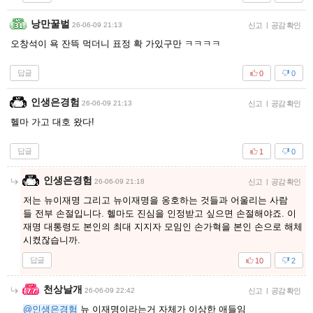
낭만꿀벌
26-06-09 21:13
신고
|
공감 확인
오창석이 욕 잔뜩 먹더니 표정 확 가있구만 ㅋㅋㅋㅋ
답글
0
0
인생은경험
26-06-09 21:13
신고
|
공감 확인
헬마 가고 대호 왔다!
답글
1
0
인생은경험
26-06-09 21:18
신고
|
공감 확인
저는 뉴이재명 그리고 뉴이재명을 옹호하는 것들과 어울리는 사람
들 전부 손절입니다. 헬마도 진심을 인정받고 싶으면 손절해야죠. 이
재명 대통령도 본인의 최대 지지자 모임인 손가혁을 본인 손으로 해체
시켰잖습니까.
답글
10
2
천상날개
26-06-09 22:42
신고
|
공감 확인
@인생은경험
뉴 이재명이라는거 자체가 이상한 애들임