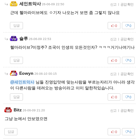
세인트악사
26-06-09 22:50
신고
|
공감 확인
근데 헬마라이브에도 ㅇ기자 나오는거 보면 좀 그렇지 않나요
답글
0
0
슬루
26-06-09 22:53
신고
|
공감 확인
헬마라이브?이정주? 조국이 인생의 모든것인자? ㅋㅋㅋ거기나여기나
답글
0
0
Eowyn
26-06-10 00:15
신고
|
공감 확인
@세인트악사
님들 진영입맛에 맞는사람을 부르는자리가 아니라 생각
이 다른사람을 데려오는 방송이라고 이미 말한적있습니다.
답글
0
0
Bitz
26-06-09 21:20
신고
|
공감 확인
그냥 눈에서 안보였으면
답글
0
0