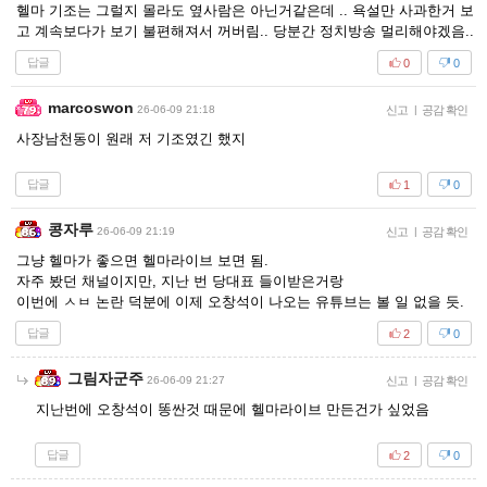
헬마 기조는 그럴지 몰라도 옆사람은 아닌거같은데 .. 욕설만 사과한거 보
고 계속보다가 보기 불편해져서 꺼버림.. 당분간 정치방송 멀리해야겠음..
답글
0
0
marcoswon
26-06-09 21:18
신고
|
공감 확인
사장남천동이 원래 저 기조였긴 했지
답글
1
0
콩자루
26-06-09 21:19
신고
|
공감 확인
그냥 헬마가 좋으면 헬마라이브 보면 됨.
자주 봤던 채널이지만, 지난 번 당대표 들이받은거랑
이번에 ㅅㅂ 논란 덕분에 이제 오창석이 나오는 유튜브는 볼 일 없을 듯.
답글
2
0
그림자군주
26-06-09 21:27
신고
|
공감 확인
지난번에 오창석이 똥싼것 때문에 헬마라이브 만든건가 싶었음
답글
2
0