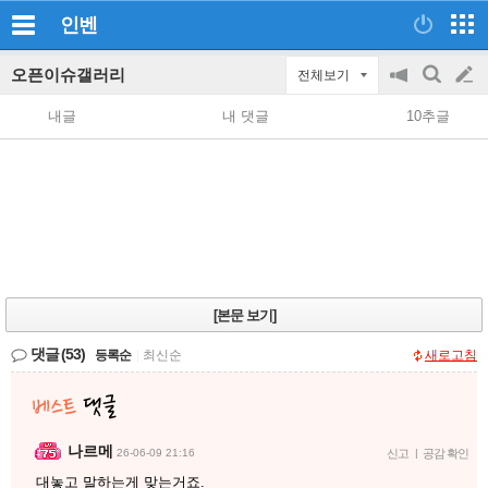
인벤
오픈이슈갤러리
전체보기
공
검
글
지
색
내글
내 댓글
10추글
on/off
쓰
기
[본문 보기]
댓글
(53)
등록순
|
최신순
새로고침
나르메
26-06-09 21:16
신고
|
공감 확인
대놓고 말하는게 맞는거죠.