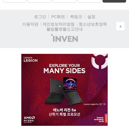
로그인
PC화면
퀵링크
설정
청소년보호정책
이용약관
개인정보처리방침
▲
불법촬영물신고안내
(주)
인
벤