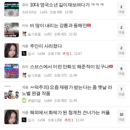
10대 영국소년 길이재보려다가 ㅋㅋㅋ
유머
2
댓글
슈퍼차지z
Lv.45
조회 405
11:59
비 많이 내리는 강릉과 동해안
이슈
2
댓글
슬기로움
Lv.92
조회 421
11:52
주인이 사라졌다
계층
2
댓글
입사
Lv.94
조회 739
추천 1
11:47
스브스에서 이런 만화도 해준적이 있구나
유머
8
댓글
슬기로움
Lv.92
조회 573
11:46
ㅆ덕주의) 요즘 재평가 받는다는 좀 옛날 라
계층
7
노벨 완결 작품
댓글
큐땁이알
Lv.88
조회 903
11:45
해외에서 화제가 된 청계천 건너가는 커플
계층
10
댓글
입사
Lv.94
조회 1208
추천 1
11:43