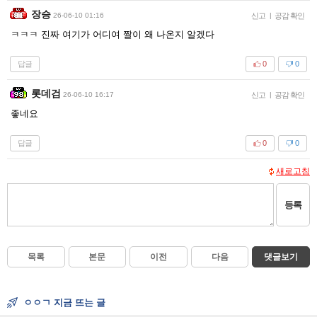
장승
26-06-10 01:16
신고
|
공감 확인
ㅋㅋㅋ 진짜 여기가 어디여 짤이 왜 나온지 알겠다
답글
0
0
롯데검
26-06-10 16:17
신고
|
공감 확인
좋네요
답글
0
0
새로고침
등록
목록
본문
이전
다음
댓글보기
ㅇㅇㄱ 지금 뜨는 글