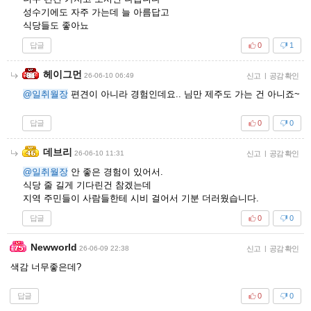
성수기에도 자주 가는데 늘 아름답고
식당들도 좋아뇨
답글
0
1
헤이그먼
26-06-10 06:49
신고
|
공감 확인
@일취월장
편견이 아니라 경험인데요.. 님만 제주도 가는 건 아니죠~
답글
0
0
데브리
26-06-10 11:31
신고
|
공감 확인
@일취월장
안 좋은 경험이 있어서.
식당 줄 길게 기다린건 참겠는데
지역 주민들이 사람들한테 시비 걸어서 기분 더러웠습니다.
답글
0
0
Newworld
26-06-09 22:38
신고
|
공감 확인
색감 너무좋은데?
답글
0
0