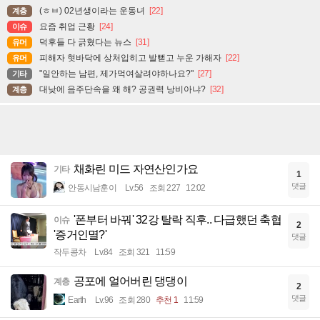
(ㅎㅂ) 02년생이라는 운동녀
[22]
계층
요즘 취업 근황
[24]
이슈
덕후들 다 긁혔다는 뉴스
[31]
유머
피해자 혓바닥에 상처입히고 발뻗고 누운 가해자
[22]
유머
"일안하는 남편, 제가먹여살려야하나요?"
[27]
기타
대낮에 음주단속을 왜 해? 공권력 낭비아냐?
[32]
계층
채화린 미드 자연산인가요
기타
1
댓글
안동시남훈이
Lv.56
조회 227
12:02
'폰부터 바꿔' 32강 탈락 직후.. 다급했던 축협
이슈
2
'증거인멸?'
댓글
작두콩차
Lv.84
조회 321
11:59
공포에 얼어버린 댕댕이
계층
2
댓글
Earth
Lv.96
조회 280
추천 1
11:59