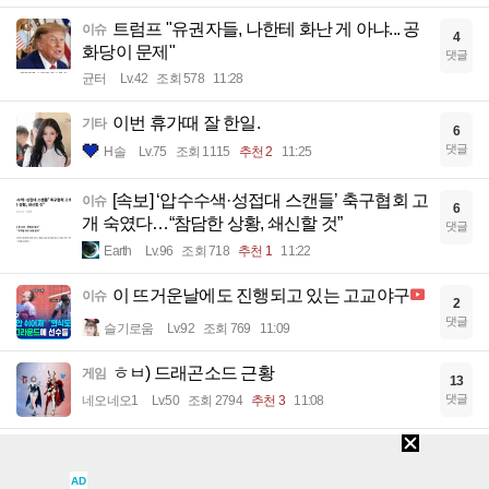
트럼프 "유권자들, 나한테 화난 게 아냐... 공
이슈
4
화당이 문제"
댓글
균터
Lv.42
조회 578
11:28
이번 휴가때 잘 한일.
기타
6
댓글
H솔
Lv.75
조회 1115
추천 2
11:25
[속보] ‘압수수색·성접대 스캔들’ 축구협회 고
이슈
6
개 숙였다…“참담한 상황, 쇄신할 것”
댓글
Earth
Lv.96
조회 718
추천 1
11:22
이 뜨거운날에도 진행되고 있는 고교야구
이슈
2
댓글
슬기로움
Lv.92
조회 769
11:09
ㅎㅂ) 드래곤소드 근황
게임
13
댓글
네오네오1
Lv.50
조회 2794
추천 3
11:08
(리센느) 아이돌에게서는 보기 힘든 진심 하
유머
9
품
댓글
AD