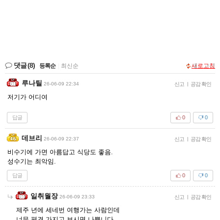
댓글
(8)
등록순
|
최신순
새로고침
루나틸
26-06-09 22:34
신고
|
공감 확인
저기가 어디여
답글
0
0
데브리
26-06-09 22:37
신고
|
공감 확인
비수기에 가면 아름답고 식당도 좋음.
성수기는 최악임.
답글
0
0
일취월장
26-06-09 23:33
신고
|
공감 확인
제주 년에 세네번 여행가는 사람인데
너무 편견 가지고 보시면 나쁩니다