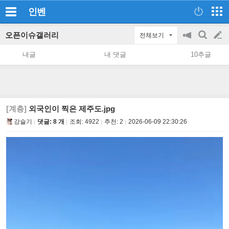
인벤
오픈이슈갤러리
전체보기
공
검
글
지
색
내글
내 댓글
10추글
on/off
쓰
기
[계층]
외국인이 찍은 제주도.jpg
강슬기
댓글: 8 개
조회:
4922
추천:
2
2026-06-09 22:30:26