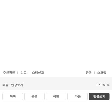
추천확인
신고
스팸신고
공유
스크랩
메뉴
인장보기
EXP 51%
목록
본문
이전
다음
댓글쓰기