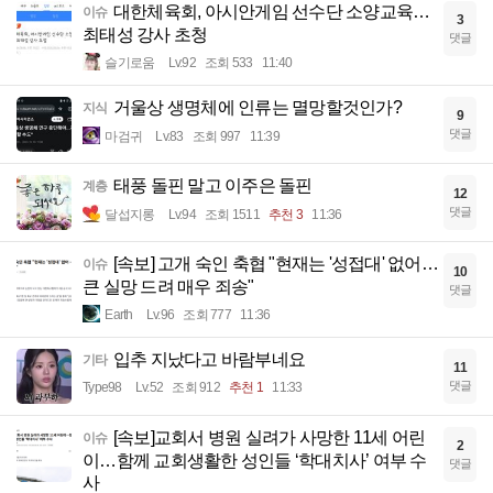
대한체육회, 아시안게임 선수단 소양교육…
이슈
3
최태성 강사 초청
댓글
슬기로움
Lv.92
조회 533
11:40
거울상 생명체에 인류는 멸망할것인가?
지식
9
댓글
마검귀
Lv.83
조회 997
11:39
태풍 돌핀 말고 이주은 돌핀
계층
12
댓글
달섭지롱
Lv.94
조회 1511
추천 3
11:36
[속보] 고개 숙인 축협 "현재는 '성접대' 없어…
이슈
10
큰 실망 드려 매우 죄송"
댓글
Earth
Lv.96
조회 777
11:36
입추 지났다고 바람부네요
기타
11
댓글
Type98
Lv.52
조회 912
추천 1
11:33
[속보]교회서 병원 실려가 사망한 11세 어린
이슈
2
이…함께 교회생활한 성인들 ‘학대치사’ 여부 수
댓글
사