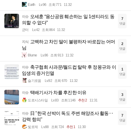
Earth
Lv.96
조회 771
11:32
오세훈 “용산공원 훼손하는 일 1센티라도 동
이슈
7
의할 수 없다”
댓글
균터
Lv.42
조회 864
11:32
고백하고 차인 딸이 불평하자 바로잡는 어머
지식
2
님
댓글
Blume
Lv.86
조회 913
11:32
축구협회 사과문/월드컵 탈락 후 정몽규와 이
이슈
1
임생의 증거인멸
댓글
슬기로움
Lv.92
조회 670
11:32
택배기사가 차를 후진한 이유
이슈
3
댓글
도로시스타일
Lv.83
조회 1146
추천 2
11:31
日 "한국 선박이 독도 주변 해양조사 활동‥
이슈
7
강력 항의"
댓글
빛로제
Lv.88
조회 724
추천 1
11:30