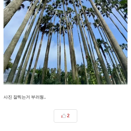
사진 잘찍는거 부러웡..
2