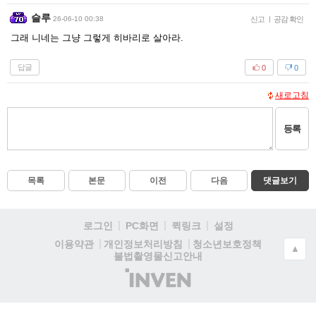
슬루
26-06-10 00:38
신고
|
공감 확인
그래 니네는 그냥 그렇게 히바리로 살아라.
답글
0
0
새로고침
등록
목록
본문
이전
다음
댓글보기
로그인
PC화면
퀵링크
설정
청소년보호정책
이용약관
개인정보처리방침
▲
불법촬영물신고안내
(주)
인
벤