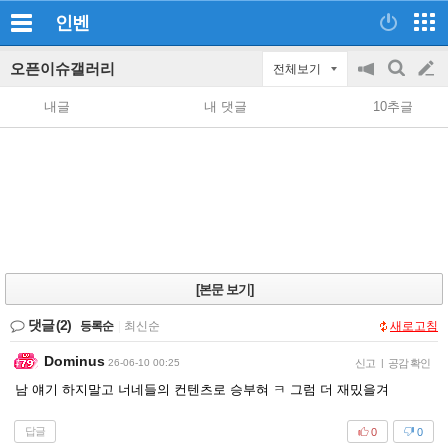
인벤
오픈이슈갤러리
전체보기
공
검
글
지
색
내글
내 댓글
10추글
on/off
쓰
기
[본문 보기]
댓글
(2)
등록순
|
최신순
새로고침
Dominus
26-06-10 00:25
신고
|
공감 확인
남 얘기 하지말고 너네들의 컨텐츠로 승부혀 ㅋ 그럼 더 재밌을겨
답글
0
0