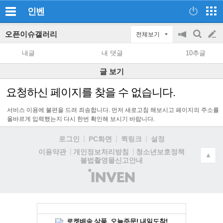
인벤
오픈이슈갤러리
전체보기
공
검
글
지
색
내글
내 댓글
10추글
on/off
쓰
글 보기
기
요청하신 페이지를 찾을 수 없습니다.
서비스 이용에 불편을 드려 죄송합니다. 먼저 새로고침 해보시고 페이지의 주소를
올바르게 입력했는지 다시 한번 확인해 보시기 바랍니다.
로그인
PC화면
퀵링크
설정
청소년보호정책
이용약관
개인정보처리방침
▲
불법촬영물신고안내
(주)
인
벤