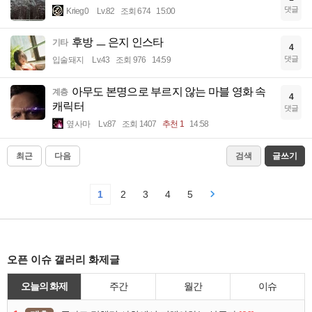
댓글
Krieg0
Lv.82
조회 674
15:00
후방 ㅡ 은지 인스타
기타
4
댓글
입술돼지
Lv.43
조회 976
14:59
아무도 본명으로 부르지 않는 마블 영화 속
계층
4
캐릭터
댓글
옆사마
Lv.87
조회 1407
추천 1
14:58
최근
다음
검색
글쓰기
1
2
3
4
5
오픈 이슈 갤러리 화제글
오늘의 화제
주간
월간
이슈