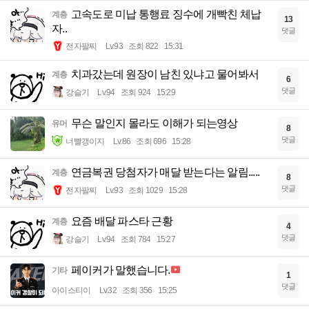
고속도로 미납 통행료 징수에 개빡친 체납
계층
13
자..
댓글
전자팔찌
Lv.93
조회 822
15:31
치과갔는데 원장이 남친 있냐고 물어봐서
계층
6
댓글
강슬기
Lv.94
조회 924
15:29
무슨 말인지 몰라도 이해가 되는영상
유머
8
댓글
너빨갱이지
Lv.86
조회 696
15:28
연금복권 당첨자가 매달 받는다는 알림.....
계층
8
댓글
전자팔찌
Lv.93
조회 1029
15:28
요즘 배달 파스타 근황
계층
4
댓글
강슬기
Lv.94
조회 784
15:27
페이커가 말했습니다.
기타
1
댓글
아이스티이
Lv.32
조회 356
15:25