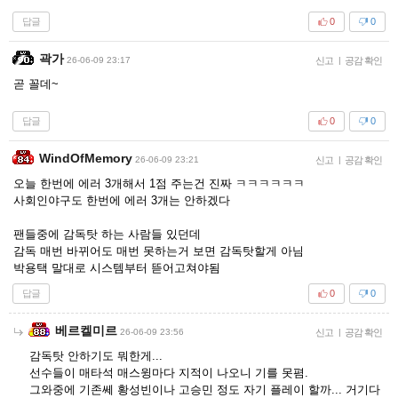
답글
0
0
곽가
26-06-09 23:17
신고
|
공감 확인
곧 꼴데~
답글
0
0
WindOfMemory
26-06-09 23:21
신고
|
공감 확인
오늘 한번에 에러 3개해서 1점 주는건 진짜 ㅋㅋㅋㅋㅋㅋ
사회인야구도 한번에 에러 3개는 안하겠다
팬들중에 감독탓 하는 사람들 있던데
감독 매번 바뀌어도 매번 못하는거 보면 감독탓할게 아님
박용택 말대로 시스템부터 뜯어고쳐야됨
답글
0
0
베르켈미르
26-06-09 23:56
신고
|
공감 확인
감독탓 안하기도 뭐한게...
선수들이 매타석 매스윙마다 지적이 나오니 기를 못폄.
그와중에 기존쎄 황성빈이나 고승민 정도 자기 플레이 할까... 거기다