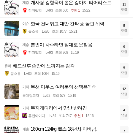
개사랑 강형욱이 뽑은 강아지 티어리스트.
계층
11
댓글
전자팔찌
Lv.93
조회 660
추천 1
15:22
한국 건너뛰고 대만 간 태풍 돌핀 위력
이슈
5
댓글
풀소유
Lv.86
조회 1077
15:21
본인이 차주라면 절대로 못참음.
계층
9
댓글
전자팔찌
Lv.93
조회 908
15:19
배드신후 손안에 느껴지는 감각
유머
5
댓글
풀소유
Lv.86
조회 1064
15:19
무선 마우스 여러분의 선택은?
기타
12
댓글
특대형피자
Lv.62
조회 578
15:19
무지개다리에서 만난 반려견
기타
4
댓글
휴면아이디
Lv.84
조회 747
추천 1
15:16
180cm 124kg 헬스 18년차 아버님.
계층
7