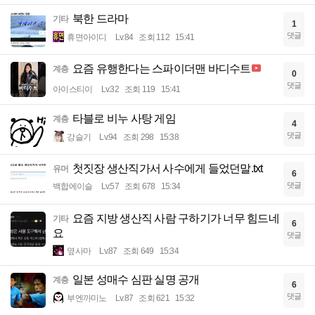
북한 드라마
기타
1
댓글
휴면아이디
Lv.84
조회 112
15:41
요즘 유행한다는 스파이더맨 바디수트
계층
0
댓글
아이스티이
Lv.32
조회 119
15:41
타블로 비누 사탕 게임
계층
4
댓글
강슬기
Lv.94
조회 298
15:38
첫짓장 생산직가서 사수에게 들었던말.txt
유머
6
댓글
백합에이슬
Lv.57
조회 678
15:34
요즘 지방 생산직 사람 구하기가 너무 힘드네
기타
6
요
댓글
옆사마
Lv.87
조회 649
15:34
일본 성매수 심판 실명 공개
계층
6
댓글
부엔까미노
Lv.87
조회 621
15:32