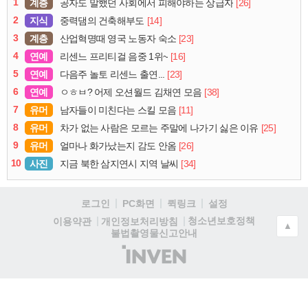
1
계층
[26]
공자도 말했던 사회에서 피해야하는 상급자
2
지식
[14]
중력댐의 건축해부도
3
계층
[23]
산업혁명때 영국 노동자 숙소
4
연예
[16]
리센느 프리티걸 음중 1위~
5
연예
[23]
다음주 놀토 리센느 출연...
6
연예
[38]
ㅇㅎㅂ? 어제 오션월드 김채연 모음
7
유머
[11]
남자들이 미친다는 스킬 모음
8
유머
[25]
차가 없는 사람은 모르는 주말에 나가기 싫은 이유
9
유머
[26]
얼마나 화가났는지 감도 안옴
10
사진
[34]
지금 북한 삼지연시 지역 날씨
로그인
PC화면
퀵링크
설정
청소년보호정책
이용약관
개인정보처리방침
▲
불법촬영물신고안내
(주)
인
벤