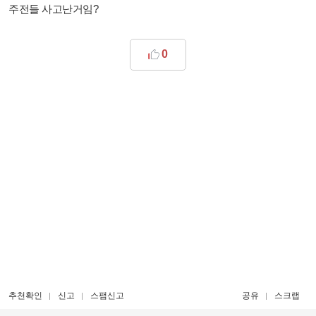
주전들 사고난거임?
0
추천확인
신고
스팸신고
공유
스크랩