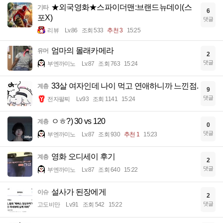
★외국영화★스파이더맨:브랜드뉴데이(스
기타
6
포X)
댓글
리뷰
Lv.86
조회 533
추천 3
15:25
엄마의 몰래카메라
유머
2
댓글
부엔까미노
Lv.87
조회 763
15:24
33살 여자인데 나이 먹고 연애하니까 느낀점.
계층
9
댓글
전자팔찌
Lv.93
조회 1141
15:24
ㅇㅎ?) 30 vs 120
계층
0
댓글
부엔까미노
Lv.87
조회 930
추천 1
15:23
영화 오디세이 후기
계층
2
댓글
부엔까미노
Lv.87
조회 640
15:22
설사가 된장에게
이슈
2
댓글
고도비만
Lv.91
조회 542
15:22