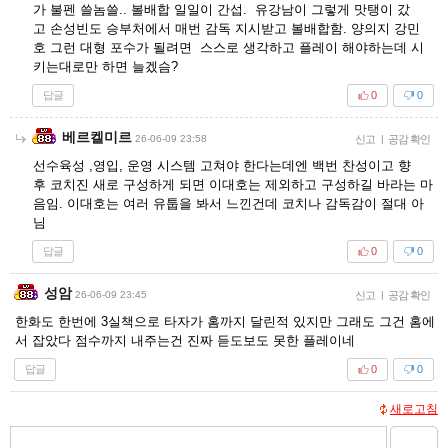
가 불펜 쓸놈쓸.. 볼배합 일일이 간섭. 유강남이 그렇게 맛탱이 갔
고 손성빈도 승부처에서 매번 감독 지시받고 볼배합함. 양의지 강민
호 그런 대형 포수가 될려면 스스로 생각하고 플레이 해야하는데 시
키는대로만 하면 늘겠슴?
답글
0
0
베르켈미르
26-06-09 23:58
신고
|
공감 확인
선수육성 ,영입, 운영 시스템 고쳐야 한다는데엔 백번 찬성이고 향
후 코치진 새로 구성하게 되면 이대호는 제외하고 구성하길 바라는 마
음임. 이대호는 여러 유툽을 봐서 느낀건데 코치나 감독감이 절대 아
님
답글
0
0
성암
26-06-09 23:45
신고
|
공감 확인
한화도 한번에 3실책으로 타자가 홈까지 달린적 있지만 그래도 그건 홈에
서 잡았다 점수까지 내주는건 진짜 듣도보도 못한 플레이네
답글
0
0
새로고침