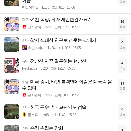
쩌둥
댓글
백합에이슬
Lv.57
조회 910
15:06
여친 복장, 제가 예민한건가요?
계층
10
댓글
전자팔찌
Lv.93
조회 1671
15:06
착지 실패한 친구보고 웃는 갈매기
기타
4
댓글
휴면아이디
Lv.84
조회 996
15:05
전남친 자꾸 질투하는 현남친
유머
4
댓글
Neuhauus
Lv.20
조회 1217
15:05
미국 증시, 87년 블랙먼데이같은 대폭락 올
이슈
13
수 있다.
댓글
전자팔찌
Lv.93
조회 1160
15:04
한국 특수부대 교관의 단검술
기타
4
댓글
풀소유
Lv.86
조회 1149
15:03
흔히 손잡는 만화
기타
1