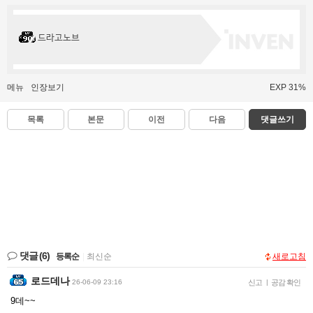
드라고노브
메뉴
인장보기
EXP 31%
목록
본문
이전
다음
댓글쓰기
댓글
(6)
등록순
|
최신순
새로고침
로드데나
26-06-09 23:16
신고
|
공감 확인
9데~~