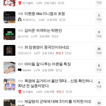
댓글
전자팔찌
Lv.93
조회 1362
15:15
이현중 nba 미니캠프 초청
계층
1
댓글
부엔까미노
Lv.87
조회 536
15:15
김어준 저격하는 탁현민
이슈
3
댓글
원스타조
Lv.75
조회 800
15:14
와 장원영이 중국인이라네요
이슈
15
댓글
조졋네이거
Lv.37
조회 1262
추천 3
15:12
아이들 잘 다루는 어른들 특징
유머
5
댓글
Ieewrre
Lv.74
조회 1058
15:11
폭염에 길거리서 울던 50대…신원 확인하니
이슈
4
30년 전 실종자였다.
댓글
전자팔찌
Lv.93
조회 948
추천 1
15:10
제갈량의 군재에 대해 3가지를 지적한 마오
지식
13