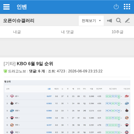
인벤
오픈이슈갤러리
전체보기
공
검
글
지
색
내글
내 댓글
10추글
on/off
쓰
기
[기타]
KBO 6월 9일 순위
드라고노브
댓글: 6 개
조회:
4723
2026-06-09 23:15:22