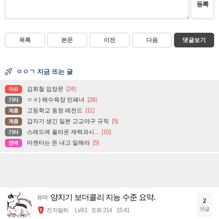
등록
목록
본문
이전
다음
댓글보기
ㅇㅇㄱ 지금 뜨는 글
김희철 입장문
[24]
이슈
ㅇㅎ) 해수욕장 민폐녀
[28]
기타
고등학교 동창 레전드
[11]
계층
갑자기 생긴 일본 고교야구 규칙
[5]
계층
스레드에 올라온 재력과시...
[10]
기타
마젠타는 돈 내고 일해라
[5]
연예
양치기 보더콜리 지능 수준 요약.
유머
2
댓글
전자팔찌
Lv.93
조회 214
15:41