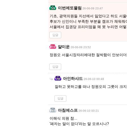
이번에또물림
26-06-09 23:47
기초, 광역의원들 지선에서 잃었다고 하도 서울
후보가 신인이니 부족한 부분을 캠프가 채워줘야
서울에서 집권당 프리미엄을 왜 못 누리면 어떻
답글
얄미운
26-06-09 23:52
정원오 서울시장자리에대한 절박함이 안보이더
답글
아인하샤드
26-06-10 00:48
잘하고 못하고를 떠나 정원오의 그릇이 크지
답글
아침에스프
26-06-10 00:21
이해식 의원 참...
'패자는 말이 없다'라는 말 모르시나?