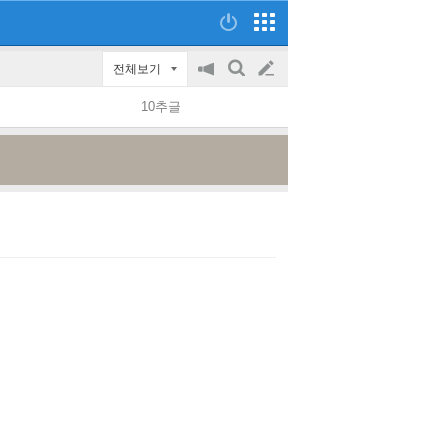
전체보기
공
검
글
지
색
10추글
on/off
쓰
기