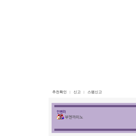
추천확인
신고
스팸신고
인벤러
부엔까미노