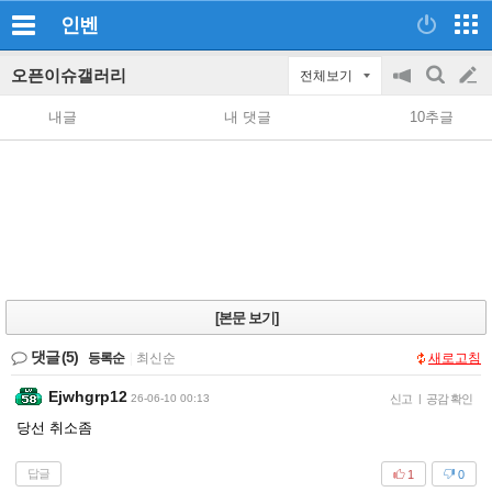
인벤
오픈이슈갤러리
전체보기
공
검
글
지
색
내글
내 댓글
10추글
on/off
쓰
기
[본문 보기]
댓글
(5)
등록순
|
최신순
새로고침
Ejwhgrp12
26-06-10 00:13
신고
|
공감 확인
당선 취소좀
답글
1
0