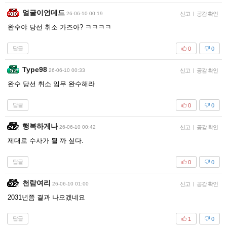
얼굴이언데드
26-06-10 00:19
신고
|
공감 확인
완수야 당선 취소 가즈아? ㅋㅋㅋㅋ
답글
0
0
Type98
26-06-10 00:33
신고
|
공감 확인
완수 당선 취소 임무 완수해라
답글
0
0
행복하게나
26-06-10 00:42
신고
|
공감 확인
제대로 수사가 될 까 싶다.
답글
0
0
천람여리
26-06-10 01:00
신고
|
공감 확인
2031년쯤 결과 나오겠네요
답글
1
0