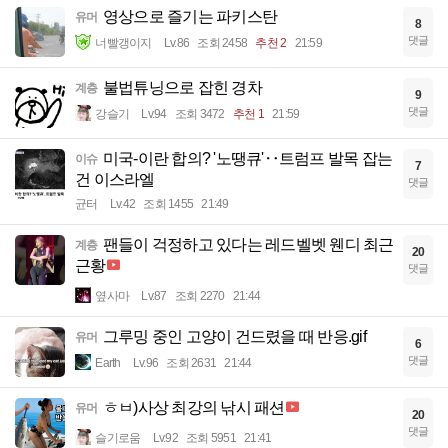
영상으로 즐기는 파키스탄
유머
8
댓글
너빨갱이지
Lv.86
조회 2458
추천 2
21:59
불법튜닝으로 잡힌 경차
계층
9
댓글
강슬기
Lv.94
조회 3472
추천 1
21:59
미국-이란 합의? '노땡큐'‥트럼프 발목 잡는
이슈
7
건 이스라엘
댓글
균터
Lv.42
조회 1455
21:49
팬들이 걱정하고 있다는 레드벨벳 웬디 최근
계층
20
근황
댓글
옆사마
Lv.87
조회 2270
21:44
그루밍 중인 고양이 건드렸을 때 반응.gif
유머
6
댓글
Earth
Lv.96
조회 2631
21:44
ㅎㅂ)사상 최강의 낚시 패션
유머
20
댓글
슬기로움
Lv.92
조회 5951
21:41