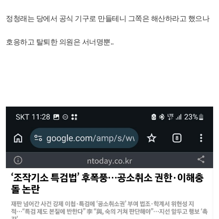
정청래는 당에서 공식 기구로 만들테니 그쪽은 해산하라고 했으나
호응하고 탈퇴한 의원은 서너명뿐..