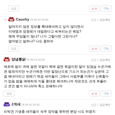
답글
0
0
Cauchy
26-06-10 00:59
신고
|
공감 확인
알려지지 않은 정보를 확대해석하고 싶지 않다면서
이재명과 정청래가 대립한다고 씨부리는건 뭐임?
왜케 무당들이 많냐? 니가 그렇다면 그런거냐?
얼마받고 일하냐? 나도 좀하자
답글
0
0
양념통닭
26-06-10 00:00
신고
|
공감 확인
애초에 법이 귀에 걸면 귀걸이 목에 걸면 목걸이란 말이 있잖슴 누군가에
겐 범죄자지만 누군가에겐 이딴 말장난으로 기소가 되는건가 싶은데 그
걸 해내더라고 판레기 떡검 새끼들이 그래서 사법부를 더욱더 신뢰할수
가 없음 법을 애매하게 지들 좆대로 해석하니까 작은것도 크게 부풀리
고 큰건 별거 아니라며 축소 은폐하니까
답글
0
0
J개새
26-06-10 00:02
신고
|
공감 확인
리박견 기생충 새끼들이 숙주 장악을 못하면 분당 시도 하겠지