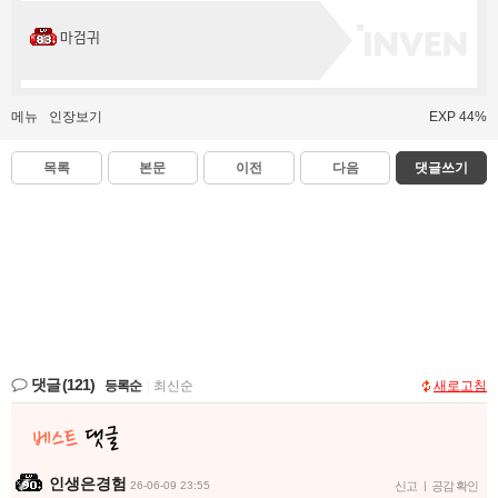
마검귀
메뉴
인장보기
EXP 44%
목록
본문
이전
다음
댓글쓰기
댓글
(121)
등록순
|
최신순
새로고침
인생은경험
26-06-09 23:55
신고
|
공감 확인