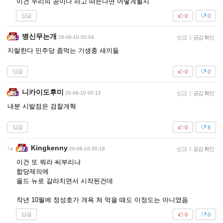
이건 우리의 공이다 라고 떠든다면 어떻게될지
답글
0
0
병신무는개
26-06-10 00:04
신고
|
공감 확인
지랄한다 민주당 좀먹는 기생충 새끼들
답글
0
0
니카이도후미
26-06-10 00:12
신고
|
공감 확인
내분 시발점은 검찰개혁
답글
0
8
Kingkenny
26-06-10 00:18
신고
|
공감 확인
이건 또 뭐라 씨부리냐
합당제의에
올드 뉴로 갈라치면서 시작된건데
작년 10월에 정성호가 개욕 쳐 먹을 때도 이정도는 아니였음
답글
0
0