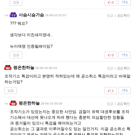
답글
0
0
사슴시슴가슴
26-06-10 02:57
신고
|
공감 확인
??? 뭐요?
생각보다 미친새끼였네..
뉴이재명 인증릴레이임?
답글
0
0
평온한하늘
26-06-10 00:23
신고
|
공감 확인
조작기소 특검이라고 분명히 적혀있는데 왜 공소취소 특검이라고 바꿔말
하는거임?
답글
1
0
평온한하늘
26-06-10 00:30
신고
|
공감 확인
조작기소가 있었는지는 중요한 사안임. 검찰이 유력 대권후보를 조작
기소해서 대선에 못나오게 하려 했다는 충분히 의심할만한 정황들
과 증거들이 있으니 특검을 해야되는거고
공소취소는 그 결과로 이루어질수도 있는 일인거지. 이걸 공소취소 특
검이라고 부르는 자체가 공소취소를 위해서 특검을 진행하는것처