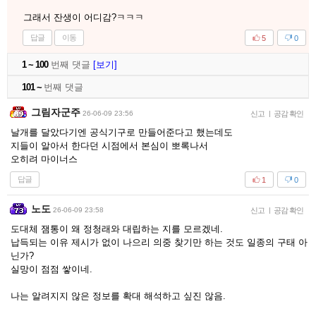
그래서 잔생이 어디감?ㅋㅋㅋ
답글
이동
5
0
1 ~ 100
번째 댓글
[보기]
101 ~
번째 댓글
그림자군주
26-06-09 23:56
신고
|
공감 확인
날개를 달았다기엔 공식기구로 만들어준다고 했는데도
지들이 알아서 한다던 시점에서 본심이 뽀록나서
오히려 마이너스
답글
1
0
노도
26-06-09 23:58
신고
|
공감 확인
도대체 잼통이 왜 정청래와 대립하는 지를 모르겠네.
납득되는 이유 제시가 없이 나으리 의중 찾기만 하는 것도 일종의 구태 아
닌가?
실망이 점점 쌓이네.
나는 알려지지 않은 정보를 확대 해석하고 싶진 않음.