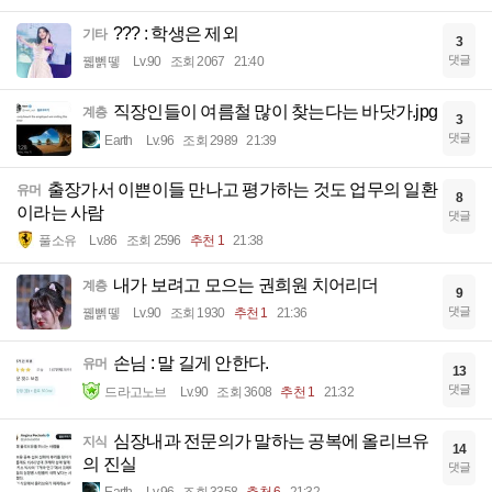
??? : 학생은 제외
기타
3
댓글
꿻뻵뗗
Lv.90
조회 2067
21:40
직장인들이 여름철 많이 찾는다는 바닷가.jpg
계층
3
댓글
Earth
Lv.96
조회 2989
21:39
출장가서 이쁜이들 만나고 평가하는 것도 업무의 일환
유머
8
이라는 사람
댓글
풀소유
Lv.86
조회 2596
추천 1
21:38
내가 보려고 모으는 권희원 치어리더
계층
9
댓글
꿻뻵뗗
Lv.90
조회 1930
추천 1
21:36
손님 : 말 길게 안한다.
유머
13
댓글
드라고노브
Lv.90
조회 3608
추천 1
21:32
심장내과 전문의가 말하는 공복에 올리브유
지식
14
의 진실
댓글