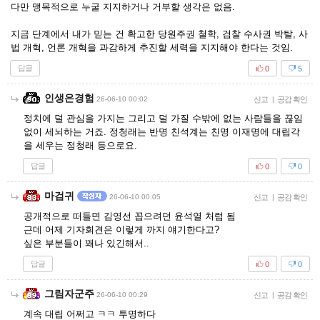
다만 맹목적으로 누굴 지지하거나 거부할 생각은 없음.
지금 단계에서 내가 믿는 건 확고한 당원주권 철학, 검찰 수사권 박탈, 사
법 개혁, 언론 개혁을 과감하게 추진할 세력을 지지해야 한다는 것임.
답글
0
5
인생은경험
26-06-10 00:02
신고
|
공감 확인
정치에 덜 관심을 가지는 그리고 덜 가질 수밖에 없는 사람들을 끊임
없이 세뇌하는 거죠. 정청래는 반명 친석계는 친명 이재명에 대립각
을 세우는 정청래 등으로요.
답글
0
0
마검귀
26-06-10 00:05
신고
|
공감 확인
공개적으로 떠들면 김영선 꼽으려던 윤석열 처럼 됨
근데 어제 기자회견은 이렇게 까지 얘기한다고?
싶은 부분들이 꽤나 있긴해서..
답글
0
0
그림자군주
26-06-10 00:29
신고
|
공감 확인
계속 대립 어쩌고 ㅋㅋ 투명하다