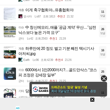
Earth
Lv.96
조회 3358
추천 6
21:32
이게 축구협회야...유흥협회야
계층
11
댓글
옆사마
Lv.87
조회 1813
추천 2
21:32
中 창신메모리, 애플 '공급 계약' 무산…"삼전
이슈
26
닉스보다 높은 가격 요구"
댓글
균터
Lv.42
조회 2563
추천 1
21:28
하루만에 20 정도 벌고 기분 째진 택시기사
계층
16
아저씨.jpg
댓글
Earth
Lv.96
조회 4239
추천 4
21:26
6000에서 1만2000까지?…골드만삭스 “코스
이슈
25
피 조정은 강세장 일부”
댓글
균터
Lv.42
조회 2127
추천 1
21:25
드래곤소드 '압긍' 달성 기념
당신의 가슴 사이즈는 얼마나 되시나요?
축하 댓글달면 10 명에게 코드 증정
기타
11
댓글
사람아니야
Lv.63
조회 2967
21:19
택배기사가 개빡치는 아파트
AD
기타