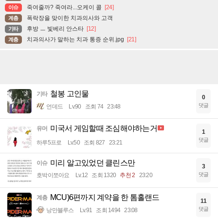
죽여줄까? 죽여라...오케이 콜
[24]
이슈
폭락장을 맞이한 치과의사와 고객
계층
후방 ㅡ 빛베리 안스타
[12]
기타
치과의사가 말하는 치과 통증 순위.jpg
[21]
계층
철봉 고인물
기타
0
댓글
언데드
Lv.90
조회 74
23:48
미국서 게임할때 조심해야하는거
유머
1
댓글
하루5프로
Lv.50
조회 827
23:21
미리 알고있었던 클린스만
이슈
3
댓글
호박이쪼아요
Lv.12
조회 1320
추천 2
23:20
MCU)6편까지 계약을 한 톰홀랜드
계층
11
댓글
낭만블루스
Lv.91
조회 1494
23:08