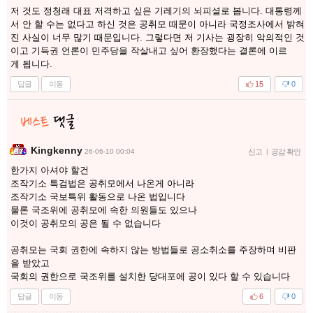
저 것도 정청래 대표 저격하고 싶은 기레기의 뇌피셜로 봅니다. 대통령께
서 안 할 수는 없다고 하신 것은 공취모 때문이 아니라 국정조사에서 밝혀
진 사실이 너무 많기 때문입니다. 그렇다면 저 기사는 굉장히 악의적인 것
이고 기득권 언론이 민주당을 작살내고 싶어 환장했다는 결론에 이르
게 됩니다.
답글
이동
15
0
Kingkenny
26-06-10 00:04
신고
|
공감 확인
한가지 아셔야 할건
조작기소 특검법은 공취모에서 나온게 아니라
조작기소 국보특위 활동으로 나온 법입니다
물론 국조위에 공취모에 속한 의원들도 있으나
이것이 공취모의 공은 될 수 없습니다
공취모는 국회 권한에 속하지 않는 방법들로 공소취소를 주장하며 비판
을 받았고
국회의 권한으로 국조위를 설치한 당대포에 공이 있다 할 수 있습니다
답글
이동
6
0