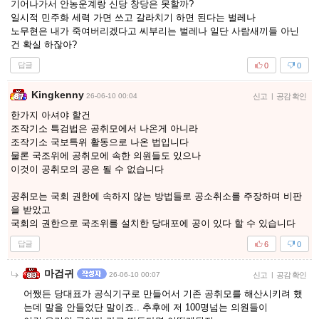
기어나가서 안농운계랑 신당 창당은 못할까?
일시적 민주화 세력 가면 쓰고 갈라치기 하면 된다는 벌레나
노무현은 내가 죽여버리겠다고 씨부리는 벌레나 일단 사람새끼들 아닌
건 확실 하잖아?
답글
0
0
Kingkenny
26-06-10 00:04
신고
|
공감 확인
한가지 아셔야 할건
조작기소 특검법은 공취모에서 나온게 아니라
조작기소 국보특위 활동으로 나온 법입니다
물론 국조위에 공취모에 속한 의원들도 있으나
이것이 공취모의 공은 될 수 없습니다
공취모는 국회 권한에 속하지 않는 방법들로 공소취소를 주장하며 비판
을 받았고
국회의 권한으로 국조위를 설치한 당대포에 공이 있다 할 수 있습니다
답글
6
0
마검귀
26-06-10 00:07
신고
|
공감 확인
어쨌든 당대표가 공식기구로 만들어서 기존 공취모를 해산시키려 했
는데 말을 안들었단 말이죠.. 추후에 저 100명넘는 의원들이