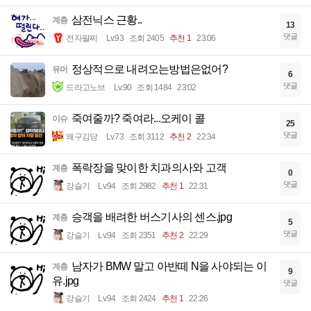
삼전닉스 근황..
계층
13
댓글
전자팔찌
Lv.93
조회 2405
추천 1
23:06
정상적으로 내려오는방법은없어?
유머
6
댓글
드라고노브
Lv.90
조회 1484
23:02
죽여줄까? 죽여라...오케이 콜
이슈
25
댓글
왜구김당
Lv.73
조회 3112
추천 2
22:34
폭락장을 맞이한 치과의사와 고객
계층
0
댓글
강슬기
Lv.94
조회 2982
추천 1
22:31
승객을 배려한 버스기사의 센스.jpg
계층
5
댓글
강슬기
Lv.94
조회 2351
추천 2
22:29
남자가 BMW 말고 아반떼 N을 사야되는 이
계층
9
유.jpg
댓글
강슬기
Lv.94
조회 2424
추천 1
22:26