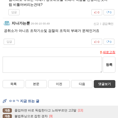
럼 비틀어버리는건데?
답글
0
0
지나가는룬
26-06-10 00:49
신고
|
공감 확인
공취소가 아니죠 조작기소및 검찰의 조직의 부패가 문제인거죠
답글
0
0
새로고침
등록
목록
본문
이전
다음
댓글보기
ㅇㅇㄱ 지금 뜨는 글
졸업하면 바로 독립한다고 노래부르던 고2딸
[13]
계층
불법튜닝으로 잡힌 경차
[9]
계층