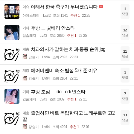
이래서 한국 축구가 무너졌습니다.
이슈
1
댓글
아이스티이
Lv.32
조회 1141
추천 1
22:25
후방 ㅡ 빛베리 안스타
기타
12
댓글
입술돼지
Lv.43
조회 2830
추천 1
22:25
치과의사가 말하는 치과 통증 순위.jpg
계층
21
댓글
강슬기
Lv.94
조회 2692
22:23
에어비앤비 숙소 별점 5개 준 이유
계층
1
댓글
강슬기
Lv.94
조회 2104
22:21
후방 조심 ㅡ ddi_ddi 인스타
기타
7
댓글
입술돼지
Lv.43
조회 2039
추천 1
22:21
졸업하면 바로 독립한다고 노래부르던 고2
계층
13
딸
댓글
강슬기
Lv.94
조회 4294
추천 1
22:01