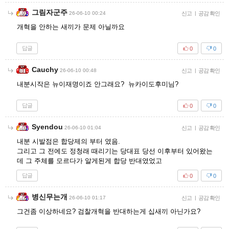
그림자군주
26-06-10 00:24
신고
|
공감 확인
개혁을 안하는 새끼가 문제 아닐까요
답글
0
0
Cauchy
26-06-10 00:48
신고
|
공감 확인
내분시작은 뉴이재명이죠 안그래요? 뉴카이도후미님?
답글
0
0
Syendou
26-06-10 01:04
신고
|
공감 확인
내분 시발점은 합당제의 부터 였음.
그리고 그 전에도 정청래 때리기는 당대표 당선 이후부터 있어왔는
데 그 주체를 모르다가 알게된게 합당 반대였었고
답글
0
0
병신무는개
26-06-10 01:17
신고
|
공감 확인
그건좀 이상하네요? 검찰개혁을 반대하는게 십새끼 아닌가요?