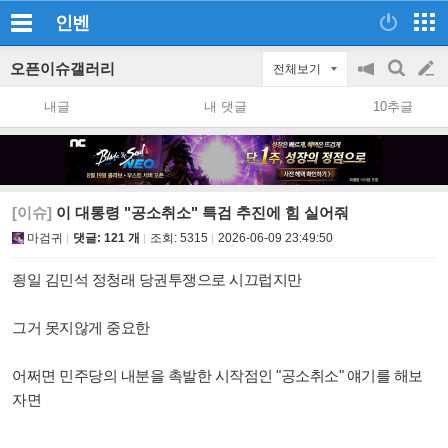
인벤
오픈이슈갤러리
전체보기
공
검
글
지
색
내글
내 댓글
10추글
on/off
쓰
기
[이슈]
이 대통령 "공소취소" 특검 추진에 힘 실어줘
마검귀
댓글: 121 개
조회:
5315
2026-06-09 23:49:50
죙일 김민석 정청래 당권투쟁으로 시끄럽지만
그거 못지않게 중요한
어쩌면 민주당의 내분을 촉발한 시작점인 "공소취소" 얘기를 해보
자면