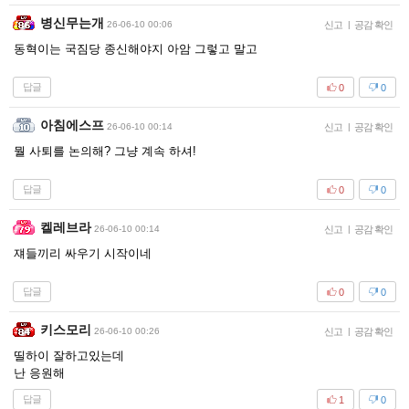
병신무는개
26-06-10 00:06
신고
|
공감 확인
동혁이는 국짐당 종신해야지 아암 그렇고 말고
답글
0
0
아침에스프
26-06-10 00:14
신고
|
공감 확인
뭘 사퇴를 논의해? 그냥 계속 하셔!
답글
0
0
켈레브라
26-06-10 00:14
신고
|
공감 확인
쟤들끼리 싸우기 시작이네
답글
0
0
키스모리
26-06-10 00:26
신고
|
공감 확인
띨하이 잘하고있는데
난 응원해
답글
1
0