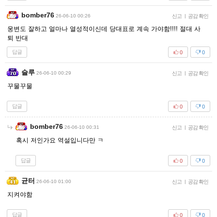
bomber76
26-06-10 00:26
신고
|
공감 확인
웅변도 잘하고 얼마나 열성적이신데 당대표로 계속 가야함!!!! 절대 사
퇴 반대
답글
0
0
슬루
26-06-10 00:29
신고
|
공감 확인
꾸물꾸물
답글
0
0
bomber76
26-06-10 00:31
신고
|
공감 확인
혹시 저인가요 역설입니다만 ㅋ
답글
0
0
균터
26-06-10 01:00
신고
|
공감 확인
지켜야함
답글
0
0