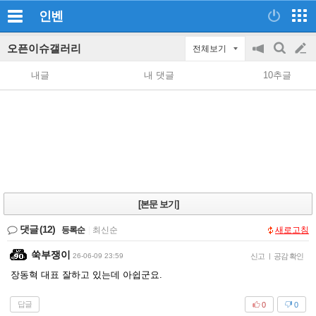
인벤
오픈이슈갤러리
전체보기
공
검
글
지
색
내글
내 댓글
10추글
on/off
쓰
기
[본문 보기]
댓글
(12)
등록순
|
최신순
새로고침
쑥부쟁이
26-06-09 23:59
신고
|
공감 확인
장동혁 대표 잘하고 있는데 아쉽군요.
답글
0
0