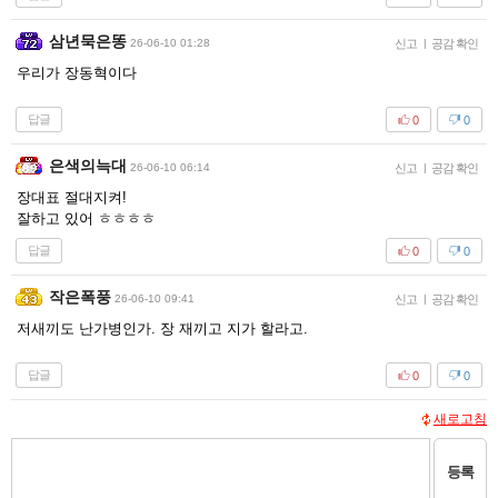
삼년묵은똥
26-06-10 01:28
신고
|
공감 확인
우리가 장동혁이다
답글
0
0
은색의늑대
26-06-10 06:14
신고
|
공감 확인
장대표 절대지켜!
잘하고 있어 ㅎㅎㅎㅎ
답글
0
0
작은폭풍
26-06-10 09:41
신고
|
공감 확인
저새끼도 난가병인가. 장 재끼고 지가 할라고.
답글
0
0
새로고침
등록