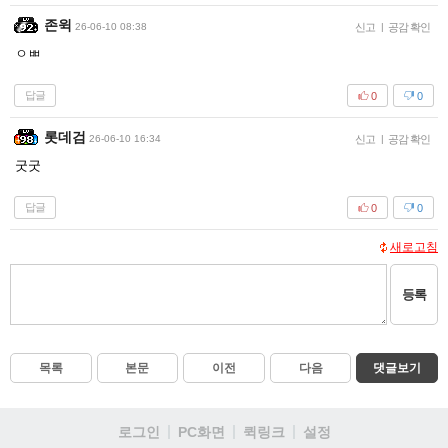
존윅
26-06-10 08:38
신고
|
공감 확인
ㅇㅃ
답글
0
0
롯데검
26-06-10 16:34
신고
|
공감 확인
굿굿
답글
0
0
새로고침
등록
목록
본문
이전
다음
댓글보기
로그인
PC화면
퀵링크
설정