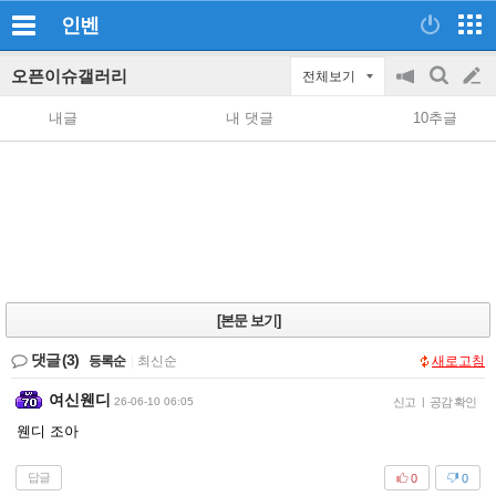
인벤
오픈이슈갤러리
전체보기
공
검
글
지
색
내글
내 댓글
10추글
on/off
쓰
기
[본문 보기]
댓글
(3)
등록순
|
최신순
새로고침
여신웬디
26-06-10 06:05
신고
|
공감 확인
웬디 조아
답글
0
0