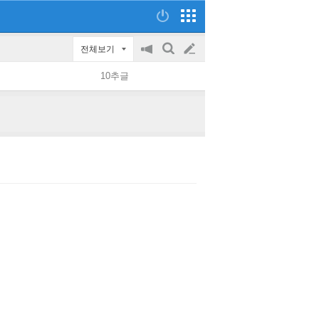
전체보기
공
검
글
지
색
10추글
on/off
쓰
기