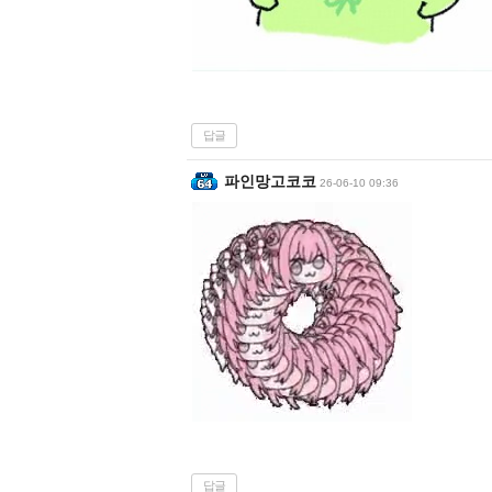
답글
파인망고코코
26-06-10 09:36
답글