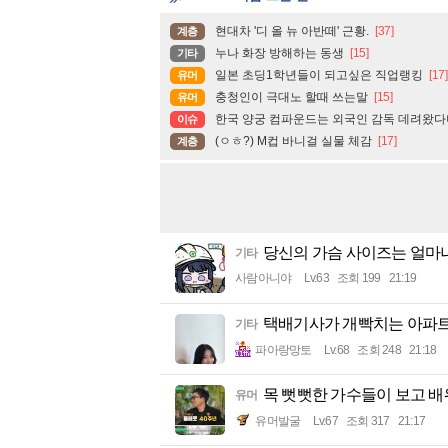
현대차 '디 올 뉴 아반떼' 근황.
[37]
계층
누나 화장 방해하는 동생
[15]
기타
일본 초딩1학년들이 되고싶은 직업랭킹
[17]
유머
충청인이 극대노 할때 쓰는말
[15]
유머
한국 양궁 컴파운드는 외국인 감독 데려왔
이슈
(ㅇㅎ?) M컵 바니걸 실물 체감
[17]
계층
당신의 가슴 사이즈는 얼마
기타
사람아니야
Lv.63
조회 199
21:19
택배기사가 개빡치는 아파
기타
파아랑망토
Lv.68
조회 248
21:18
목 뻣뻣한 가수들이 보고 배워
유머
유머발굴
Lv.67
조회 317
21:17