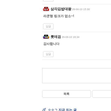
삼각김밥대왕
26-06-10 15:30
라쿤형 링크가 없소~!
답글
롯데검
26-06-10 16:34
감사합니다
답글
목록
ㅇㅇㄱ 지금 뜨는 글