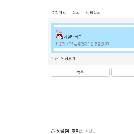
추천확인
신고
스팸신고
갑부
사실난라쿤
라쿤과 너구리는 완전히 다른 동물입니다
메뉴
인장보기
목록
댓글
(5)
등록순
|
최신순