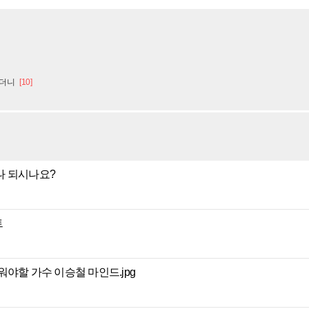
다더니
[10]
나 되시나요?
트
야할 가수 이승철 마인드.jpg