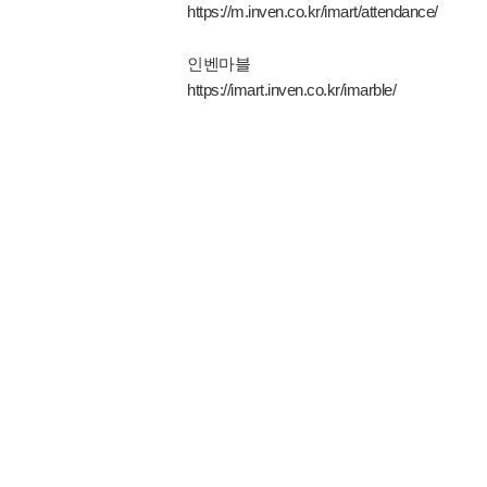
https://m.inven.co.kr/imart/attendance/
인벤마블
https://imart.inven.co.kr/imarble/