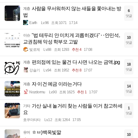
사람을 무서워하지 않는 새들을 쫓아내는 방
계층
6
법
댓글
Earth
Lv.96
조회 1071
17:14
"법 테두리 안 미치게 괴롭히겠다"‥안민석,
이슈
10
교권침해 악성 학부모 고발
댓글
빛로제
Lv.88
조회 1293
추천 4
17:08
편의점에 있는 물건 다 사면 나오는 금액.jpg
계층
18
댓글
강슬기
Lv.94
조회 1952
추천 8
17:07
자 이건 예금 이라는거다
계층
14
댓글
Nozdormu
Lv.90
조회 1625
추천 1
17:07
가산 실내 놀거리 찾는 사람들 이거 참고하세
기타
1
요
댓글
호쿠마타타
Lv.12
조회 1264
17:05
ㅎㅂ)백옥빛깔
유머
10