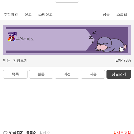
추천확인
신고
스팸신고
공유
스크랩
인벤러
부엔까미노
메뉴
인장보기
EXP 78%
목록
본문
이전
다음
댓글쓰기
댓글
(12)
등록순
|
최신순
새로고침