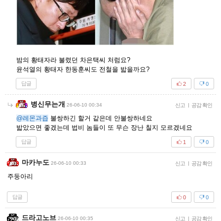
밤의 황태자라 불렸던 차은택씨 처럼요?
윤석열의 황태자 한동훈씨도 전철을 밟을까요?
답글
2
0
병신무는개
26-06-10 00:34
신고
|
공감 확인
@레몬과즙
불쌍하긴 할거 같은데 안불쌍하네요
밟았으면 좋겠는데 법비 놈들이 또 무슨 장난 칠지 모르겠네요
답글
1
0
마카누도
26-06-10 00:33
신고
|
공감 확인
주둥아리
답글
0
0
드라고노브
26-06-10 00:35
신고
|
공감 확인