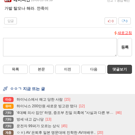
26-06-10 09:39
신고
|
공감 확인
가발 탈모나 해라. 깐죽이
답글
0
0
새로고침
등록
목록
본문
이전
다음
댓글보기
ㅇㅇㄱ 지금 뜨는 글
하이닉스에서 해고 당한 사람
[15]
이슈
하이닉스 200만원 새로운 빙고판 떴다
[12]
유머
'4대째 의사 집안' 하영, 증조부 친일 의혹에 "사실과 다른 부분 있어"
[46]
기타
방세 내고 갑니당
[13]
기타
운전자 99퍼가 모르는 상식
[45]
기타
ㅇㅎ) AV 은퇴후 일본 명문대에 진학한 AV여배우..
[20]
계층