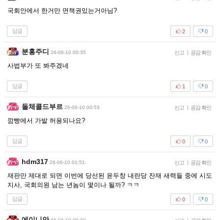
국회안에서 한거만 면책권있는거아님?
답글
2
0
분홍주디
26-06-10 00:35
신고
|
공감 확인
사법부가 또 봐주겠네
답글
1
0
돌체콜드부르
26-06-10 00:53
신고
|
공감 확인
깜빵에서 가발 허용되나요?
답글
0
0
hdm317
26-06-10 01:51
신고
|
공감 확인
재판만 제대로 되면 이번에 당선된 윤두창 내란당 잔재 새력들 중에 시도
지사, 국회의원 남는 년놈이 몇이나 될까? ㅋㅋ
답글
0
0
에이니안