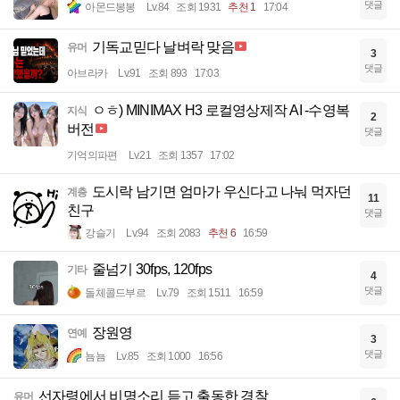
댓글
아몬드봉봉
Lv.84
조회 1931
추천 1
17:04
기독교믿다 날벼락 맞음
유머
3
댓글
아브라카
Lv.91
조회 893
17:03
ㅇㅎ) MINIMAX H3 로컬영상제작 AI -수영복
지식
2
버전
댓글
기억의파편
Lv.21
조회 1357
17:02
도시락 남기면 엄마가 우신다고 나눠 먹자던
계층
11
친구
댓글
강슬기
Lv.94
조회 2083
추천 6
16:59
줄넘기 30fps, 120fps
기타
4
댓글
돌체콜드부르
Lv.79
조회 1511
16:59
장원영
연예
3
댓글
뇸뇸
Lv.85
조회 1000
16:56
선자령에서 비명소리 듣고 출동한 경찰
유머