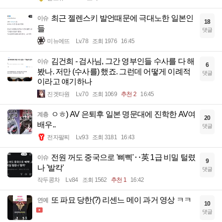
최근 젤렌스키 발언때문에 극대노한 일본인
이슈
18
들
댓글
미뉴에뜨
Lv.78
조회 1976
16:45
김건희 - 검사님, 그간 영부인들 수사를 다 해
이슈
6
봤나. 저만 (수사를) 했죠. 그런데 어떻게 이례적
댓글
이라고 얘기하나
진겟타원
Lv.70
조회 1069
추천 2
16:45
ㅇㅎ) AV 은퇴후 일본 명문대에 진학한 AV여
계층
20
배우..
댓글
전자팔찌
Lv.93
조회 3181
16:43
전원 꺼도 중국으로 '삐삑'‥英 1급 비밀 털렸
이슈
9
나 '발칵'
댓글
작두콩차
Lv.84
조회 1562
추천 1
16:42
또 파묘 당한(?) 리센느 메이 과거 영상 ㅋㅋ
연예
10
댓글