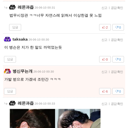
레몬과즙
26-06-10 00:31
신고
|
공감 확인
법무시장관 ㅋㅋ너무 자연스레 읽혀서 이상한걸 못 느낌
답글
2
0
taksaka
26-06-10 00:30
신고
|
공감 확인
이 병슨은 지가 한 말도 까먹었는듯
답글
0
0
병신무는개
26-06-10 00:30
신고
|
공감 확인
가발 벋으로 가겠네 조만간 ㅋㅋㅋ
답글
6
0
레몬과즙
26-06-10 00:33
신고
|
공감 확인