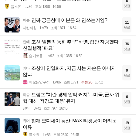
6
댓글
풀소유
Lv.86
조회 1858
16:56
진짜 궁금한데 이분은 왜 안쓰는거임?
이슈
11
댓글
내란의힘
Lv.79
조회 1871
16:54
조선·일본의 동화 추구” 하영, 집안 자랑했다
연예
36
친일행적 ‘파묘’
댓글
슬기로움
Lv.92
조회 1365
16:52
조상이 친일파지, 지금 사는 자손은 아니지
기타
9
않냐
댓글
비오는압구정
Lv.86
조회 1771
추천 20
16:52
트럼프 “이란 경제 압박 커져”…미국, 군사 위
이슈
6
협 대신 ‘저강도 대응’ 유지
댓글
균터
Lv.42
조회 797
16:46
현재 오디세이 용산 IMAX 티켓팅이 어려운
유머
19
이유
댓글
풀소유
Lv.86
조회 2340
16:45