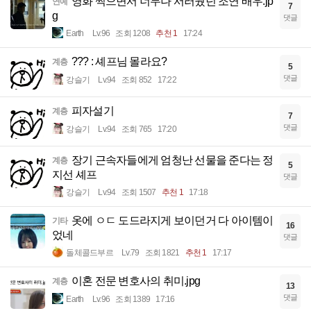
영화 찍으면서 너무나 서러웠던 조연 배우.jp
연예
7
g
댓글
Earth
Lv.96
조회 1208
추천 1
17:24
??? : 셰프님 몰라요?
계층
5
댓글
강슬기
Lv.94
조회 852
17:22
피자설기
계층
7
댓글
강슬기
Lv.94
조회 765
17:20
장기 근속자들에게 엄청난 선물을 준다는 정
계층
5
지선 셰프
댓글
강슬기
Lv.94
조회 1507
추천 1
17:18
옷에 ㅇㄷ 도드라지게 보이던거 다 아이템이
기타
16
었네
댓글
돌체콜드부르
Lv.79
조회 1821
추천 1
17:17
이혼 전문 변호사의 취미.jpg
계층
13
댓글
Earth
Lv.96
조회 1389
17:16