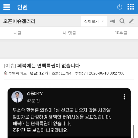
인벤
오픈이슈갤러리
전체보기
공
검
글
지
색
내글
내 댓글
10추글
on/off
쓰
기
[이슈]
페북에는 면책특권이 없습니다
부엔까미노
댓글: 12 개
조회:
11794
추천:
7
2026-06-10 00:27:06