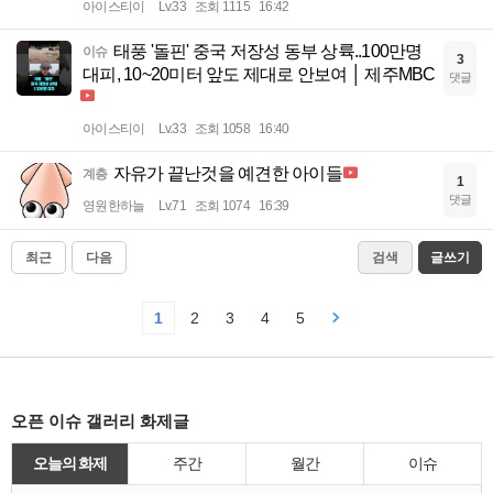
아이스티이
Lv.33
조회 1115
16:42
태풍 '돌핀' 중국 저장성 동부 상륙..100만명
이슈
3
대피, 10~20미터 앞도 제대로 안보여 │ 제주MBC
댓글
아이스티이
Lv.33
조회 1058
16:40
자유가 끝난것을 예견한 아이들
계층
1
댓글
영원한하늘
Lv.71
조회 1074
16:39
최근
다음
검색
글쓰기
1
2
3
4
5
오픈 이슈 갤러리 화제글
오늘의 화제
주간
월간
이슈