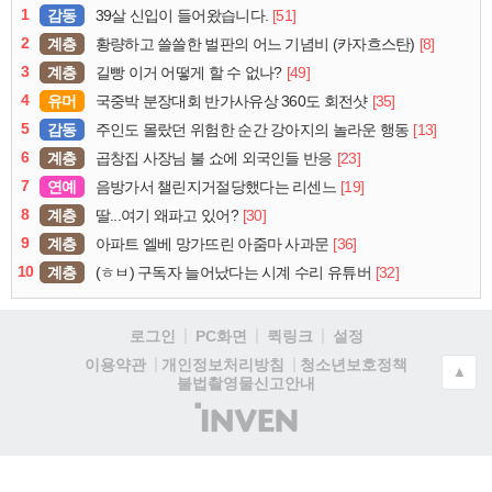
1
감동
[51]
39살 신입이 들어왔습니다.
2
계층
[8]
황량하고 쓸쓸한 벌판의 어느 기념비 (카자흐스탄)
3
계층
[49]
길빵 이거 어떻게 할 수 없나?
4
유머
[35]
국중박 분장대회 반가사유상 360도 회전샷
5
감동
[13]
주인도 몰랐던 위험한 순간 강아지의 놀라운 행동
6
계층
[23]
곱창집 사장님 불 쇼에 외국인들 반응
7
연예
[19]
음방가서 챌린지거절당했다는 리센느
8
계층
[30]
딸...여기 왜파고 있어?
9
계층
[36]
아파트 엘베 망가뜨린 아줌마 사과문
10
계층
[32]
(ㅎㅂ) 구독자 늘어났다는 시계 수리 유튜버
로그인
PC화면
퀵링크
설정
청소년보호정책
이용약관
개인정보처리방침
▲
불법촬영물신고안내
(주)
인
벤