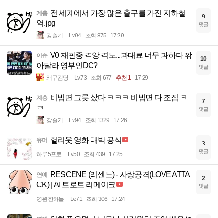
전 세계에서 가장 많은 출구를 가진 지하철
계층
9
역.jpg
댓글
강슬기
Lv.94
조회 875
17:29
V0 재판중 격앙 격노...과태료 너무 과하다 깎
이슈
10
아달라 영부인DC?
댓글
왜구김당
Lv.73
조회 677
추천 1
17:29
비빔면 그릇 샀다 ㅋㅋㅋ 비빔면 다 조짐 ㅋ
계층
7
ㅋ
댓글
강슬기
Lv.94
조회 1329
17:26
헐리웃 영화 대박 공식
유머
3
댓글
하루5프로
Lv.50
조회 439
17:25
RESCENE (리센느) - 사랑공격(LOVE ATTA
연예
2
CK) | AI 트로트 리메이크
댓글
영원한하늘
Lv.71
조회 306
17:24