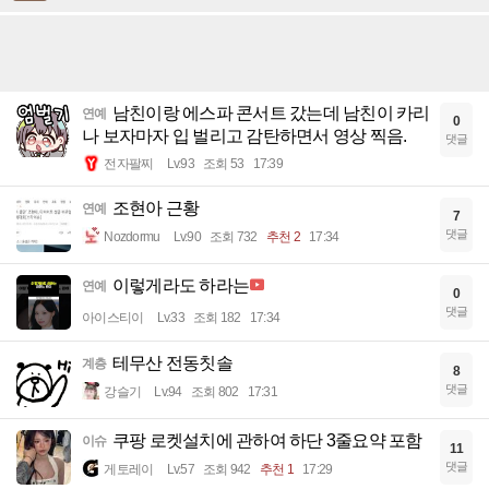
남친이랑 에스파 콘서트 갔는데 남친이 카리
연예
0
나 보자마자 입 벌리고 감탄하면서 영상 찍음.
댓글
전자팔찌
Lv.93
조회 53
17:39
조현아 근황
연예
7
댓글
Nozdormu
Lv.90
조회 732
추천 2
17:34
이렇게라도 하라는
연예
0
댓글
아이스티이
Lv.33
조회 182
17:34
테무산 전동칫솔
계층
8
댓글
강슬기
Lv.94
조회 802
17:31
쿠팡 로켓설치에 관하여 하단 3줄요약 포함
이슈
11
댓글
게토레이
Lv.57
조회 942
추천 1
17:29