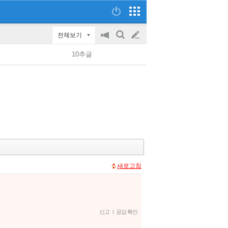
전체보기
공
검
글
지
색
10추글
on/off
쓰
기
새로고침
신고
|
공감 확인