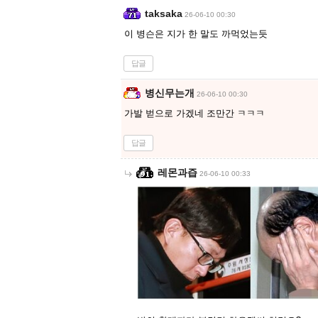
taksaka
26-06-10 00:30
이 병슨은 지가 한 말도 까먹었는듯
답글
병신무는개
26-06-10 00:30
가발 벋으로 가겠네 조만간 ㅋㅋㅋ
답글
레몬과즙
26-06-10 00:33