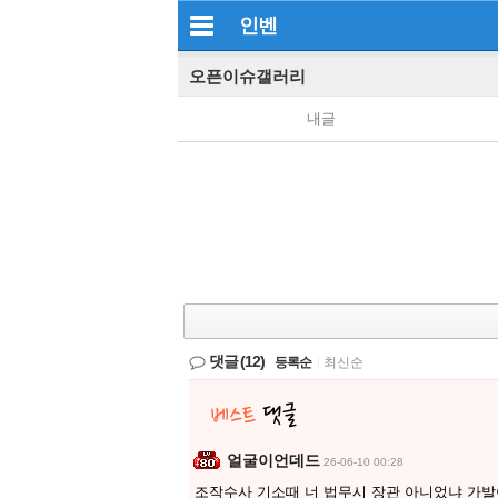
인벤
오픈이슈갤러리
내글
댓글
(12)
등록순
|
최신순
얼굴이언데드
26-06-10 00:28
조작수사 기소때 너 법무시 장관 아니었냐 가발