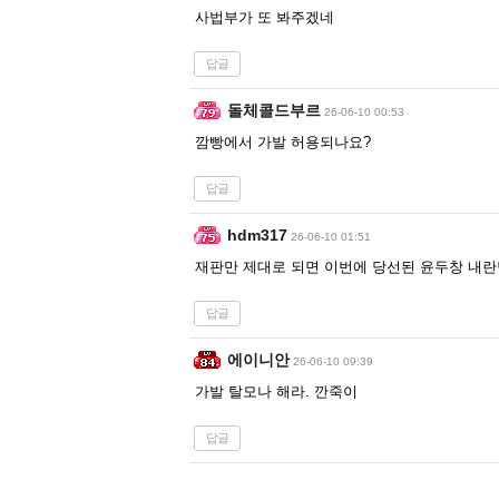
사법부가 또 봐주겠네
답글
돌체콜드부르
26-06-10 00:53
깜빵에서 가발 허용되나요?
답글
hdm317
26-06-10 01:51
재판만 제대로 되면 이번에 당선된 윤두창 내란
답글
에이니안
26-06-10 09:39
가발 탈모나 해라. 깐죽이
답글