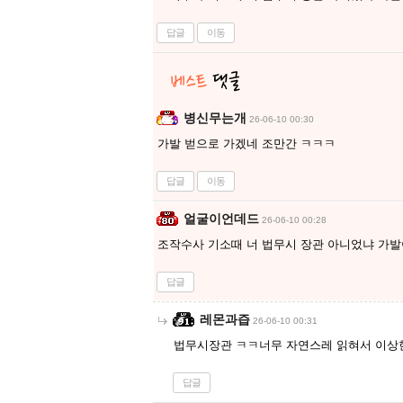
답글
이동
병신무는개
26-06-10 00:30
가발 벋으로 가겠네 조만간 ㅋㅋㅋ
답글
이동
얼굴이언데드
26-06-10 00:28
조작수사 기소때 너 법무시 장관 아니었냐 가발
답글
레몬과즙
26-06-10 00:31
법무시장관 ㅋㅋ너무 자연스레 읽혀서 이상
답글