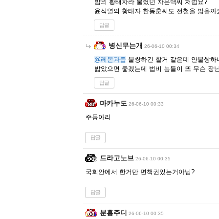
밤의 황태자라 불렸던 차은택씨 처럼요?
윤석열의 황태자 한동훈씨도 전철을 밟을까
답글
병신무는개
26-06-10 00:34
@레몬과즙
불쌍하긴 할거 같은데 안불쌍
밟았으면 좋겠는데 법비 놈들이 또 무슨 장
답글
마카누도
26-06-10 00:33
주둥아리
답글
드라고노브
26-06-10 00:35
국회안에서 한거만 면책권있는거아님?
답글
분홍주디
26-06-10 00:35