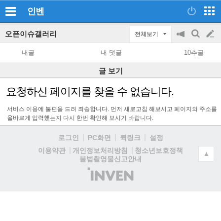
인벤
오픈이슈갤러리
전체보기
공
검
글
지
색
내글
내 댓글
10추글
on/off
쓰
글 보기
기
요청하신 페이지를 찾을 수 없습니다.
서비스 이용에 불편을 드려 죄송합니다. 먼저 새로고침 해보시고 페이지의 주소를
올바르게 입력했는지 다시 한번 확인해 보시기 바랍니다.
로그인
PC화면
퀵링크
설정
청소년보호정책
이용약관
개인정보처리방침
▲
불법촬영물신고안내
(주)
인
벤