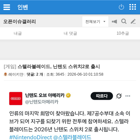
인벤
오픈이슈갤러리
전체보기
공
검
글
지
색
내글
내 댓글
10추글
on/off
쓰
기
[게임]
스텔라블레이드, 닌텐도 스위치2로 출시
레이키얀
댓글: 2 개
조회:
3645
2026-06-10 01:10:58