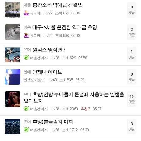
층간소음 역대급 해결법
계층
0
댓글
뮤지케
Lv.99
조회 654
06:09
대구->서울 운전한 역대급 초딩
계층
2
댓글
뮤지케
Lv.99
조회 668
06:03
원피스 명작면?
유머
1
댓글
너빨갱이지
Lv.86
조회 629
05:58
언제나 아이브
연예
0
댓글
인생쉽게살어
Lv.60
조회 535
05:39
후방)인방 누나들이 돈벌때 사용하는 밑캠을
유머
10
알아보자
댓글
너빨갱이지
Lv.86
조회 2360
추천 2
05:27
후방)흔들림의 미학
유머
3
댓글
너빨갱이지
Lv.86
조회 1712
05:20