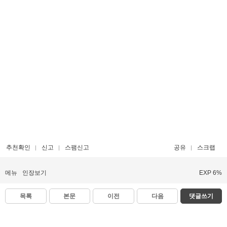
추천확인
신고
스팸신고
공유
스크랩
메뉴
인장보기
EXP 6%
목록
본문
이전
다음
댓글쓰기