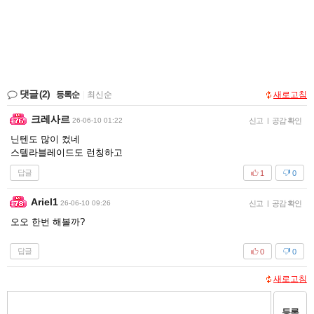
댓글
(2)
등록순
|
최신순
새로고침
크레사르
26-06-10 01:22
신고
|
공감 확인
닌텐도 많이 컸네
스텔라블레이드도 런칭하고
답글
1
0
Ariel1
26-06-10 09:26
신고
|
공감 확인
오오 한번 해볼까?
답글
0
0
새로고침
등록