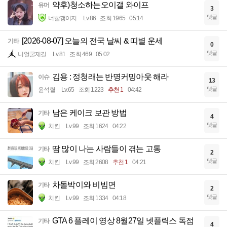
약후)청소하는오이갤 와이프
유머
3
댓글
너빨갱이지
Lv.86
조회 1965
05:14
[2026-08-07] 오늘의 전국 날씨 & 띠별 운세
기타
0
댓글
니얼굴제길
Lv.81
조회 469
05:02
김용 : 정청래는 반명커밍아웃 해라
이슈
13
댓글
윤석렬
Lv.65
조회 1223
추천 1
04:42
남은 케이크 보관 방법
기타
4
댓글
치킨
Lv.99
조회 1624
04:22
땀 많이 나는 사람들이 겪는 고통
기타
2
댓글
치킨
Lv.99
조회 2608
추천 1
04:21
차돌박이와 비빔면
기타
2
댓글
치킨
Lv.99
조회 1334
04:18
GTA 6 플레이 영상 8월27일 넷플릭스 독점
기타
4