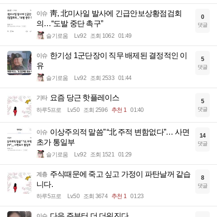
靑, 北미사일 발사에 긴급안보상황점검회
이슈
0
의…“도발 중단 촉구”
댓글
슬기로움
Lv.92
조회 1062
01:49
한기성 1군단장이 직무 배제된 결정적인 이
이슈
5
유
댓글
슬기로움
Lv.92
조회 2533
01:44
요즘 당근 핫플레이스
기타
5
댓글
하루5프로
Lv.50
조회 2596
추천 1
01:40
이상주의적 말씀” “北 주적 변함없다”… 사면
이슈
14
초가 통일부
댓글
슬기로움
Lv.92
조회 1521
01:29
주식때문에 죽고 싶고 가정이 파탄날꺼 같습
계층
8
니다.
댓글
하루5프로
Lv.50
조회 3674
추천 1
01:23
다음 주부터 더 더워진다
이슈