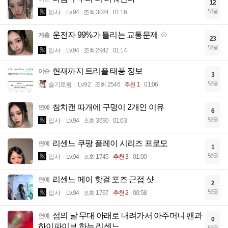
12
댓글
입사
Lv.94
조회 3084
01:16
운전자 99%가 틀리는 교통문제
계층
23
댓글
입사
Lv.94
조회 2942
01:14
현재까지 트리플 태풍 정보
이슈
3
댓글
슬기로움
Lv.92
조회 2546
추천 1
01:06
참치캔 따개에 구멍이 2개인 이유
연예
6
댓글
입사
Lv.94
조회 3690
01:03
리센느 쿠팡 플레이 시리즈 프로모
연예
1
댓글
입사
Lv.94
조회 1745
추천 3
01:00
리센느 메이 핫걸 포즈 근접 샷
연예
2
댓글
입사
Lv.94
조회 1767
추천 2
00:58
섬의 날 무대 아래로 내려가서 아주머니 팬과
연예
0
하이파이브 하는 리센느
댓글