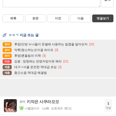
목록
본문
이전
다음
댓글보기
ㅇㅇㄱ 지금 뜨는 글
후방)인방 누나들이 돈벌때 사용하는 밑캠을 알아보자
[10]
유머
약후)청소하는오이갤 와이프
[3]
유머
후방)흔들림의 미학
[3]
유머
김용 : 정청래는 반명커밍아웃 해라
[12]
이슈
대구->서울 운전한 역대급 초딩
[2]
계층
층간소음 역대급 해결법
계층
키작은 사쿠라모모
유머
1
댓글
너빨갱이지
Lv.86
조회 424
06:11