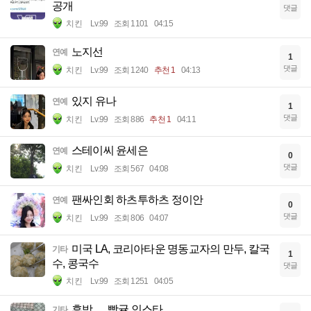
공개
댓글
치킨
Lv.99
조회 1101
04:15
노지선
연예
1
댓글
치킨
Lv.99
조회 1240
추천 1
04:13
있지 유나
연예
1
댓글
치킨
Lv.99
조회 886
추천 1
04:11
스테이씨 윤세은
연예
0
댓글
치킨
Lv.99
조회 567
04:08
팬싸인회 하츠투하츠 정이안
연예
0
댓글
치킨
Lv.99
조회 806
04:07
미국 LA, 코리아타운 명동교자의 만두, 칼국
기타
1
수, 콩국수
댓글
치킨
Lv.99
조회 1251
04:05
후방 ㅡ 빵귤 인스타
기타