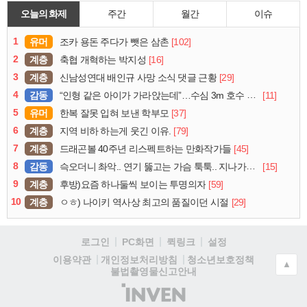
오늘의 화제
주간
월간
이슈
1
유머
[102]
조카 용돈 주다가 뺏은 삼촌
2
계층
[16]
축협 개혁하는 박지성
3
계층
[29]
신남성연대 배인규 사망 소식 댓글 근황
4
감동
[11]
“인형 같은 아이가 가라앉는데”…수심 3m 호수 뛰어든 60대 의인
5
유머
[37]
한복 잘못 입혀 보낸 학부모
6
계층
[79]
지역 비하 하는게 웃긴 이유.
7
계층
[45]
드래곤볼 40주년 리스펙트하는 만화작가들
8
감동
[15]
슥오더니 촤악.. 연기 뚫고는 가슴 툭툭.. 지나가던 아재의 정체
9
계층
[59]
후방)요즘 하나둘씩 보이는 투명의자
10
계층
[29]
ㅇㅎ) 나이키 역사상 최고의 품질이던 시절
로그인
PC화면
퀵링크
설정
청소년보호정책
이용약관
개인정보처리방침
▲
불법촬영물신고안내
(주)
인