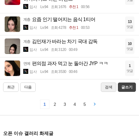
입사
Lv.94
조회 1676
추천 1
00:56
요즘 인기 떨어지는 음식 1티어
계층
13
댓글
입사
Lv.94
조회 4278
추천 1
00:53
김민재가 바라는 차기 국대 감독
계층
10
댓글
입사
Lv.94
조회 3120
00:49
편의점 과자 먹고 눈 돌아간 JYP ㅋㅋ
연예
1
댓글
입사
Lv.94
조회 3530
00:46
최근
다음
검색
글쓰기
1
2
3
4
5
오픈 이슈 갤러리 화제글