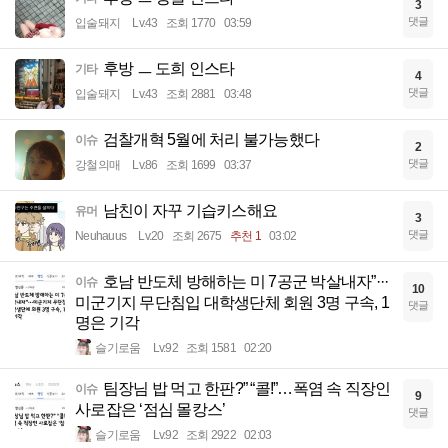
3
댓글
입술돼지
Lv.43
조회 1770
03:59
후방 ㅡ 도희 인스타
기타
4
댓글
입술돼지
Lv.43
조회 2881
03:48
검찰개혁 5월에 처리 불가능했다
이슈
2
댓글
강철의매
Lv.86
조회 1699
03:37
남친이 자꾸 기습키스해요
유머
3
댓글
Neuhauus
Lv.20
조회 2675
추천 1
03:02
호남 반도체 방해하는 미 7공군 박살내자”···
이슈
10
미군기지 무단침입 대학생단체 회원 3명 구속, 1
댓글
명은 기각
슬기로움
Lv.92
조회 1581
02:20
팀장님 밥 먹고 한판?” “콜!”…폭염 속 직장인
이슈
9
사로잡은 ‘점심 몰캉스’
댓글
슬기로움
Lv.92
조회 2922
02:03