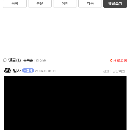
목록
본문
이전
다음
댓글쓰기
댓글
(1)
등록순
|
최신순
새로고침
입사
26-06-10 01:11
신고
|
공감 확인