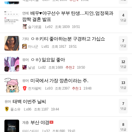
배우♥야구선수 부부 탄생…지안, 엄정욱과
연예
4
깜짝 결혼 발표
댓글
슬기로움
Lv.92
조회 1839
19:51
ㅇㅎ키티 좋아하는분 구경하고 가십쇼
기타
7
댓글
마나군
Lv.81
조회 1917
19:51
ㅇㅎ) 일요일 좋아
유머
12
댓글
닐냄
Lv.82
조회 1689
추천 2
19:50
미국에서 가장 깡촌이라는 주.
유머
13
댓글
전자팔찌
Lv.93
조회 2397
추천 1
19:48
태백 이번주 날씨
유머
7
댓글
풀소유
Lv.86
조회 1187
19:44
부산 야경
계층
8
댓글
아이스티이
Lv.32
조회 690
19:41