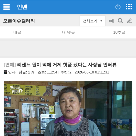
인벤
오픈이슈갤러리
전체보기
공
검
글
지
색
내글
내 댓글
10추글
on/off
쓰
기
[연예]
리센느 원이 덕에 거제 핫플 됐다는 사장님 인터뷰
입사
댓글: 1 개
조회:
11254
추천:
2
2026-06-10 01:11:31