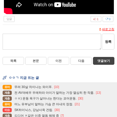
답글
1
0
새로고침
등록
목록
본문
이전
다음
댓글보기
ㅇㅇㄱ 지금 뜨는 글
무려 30살 차이나는 와이푸.
[10]
유머
전 AV여배우 우에하라 아이가 말하는 가장 열심히 한 작품.
[13]
계층
ㅇㅎ) 운동 욕구가 살아나는 한다는 코어운동.
[30]
계층
어느 유부남이 말하는 가슴 큰 아내의 장점.
[21]
유머
SK하이닉스, 강남사옥 건립.
[30]
이슈
드디어 ㅈ같은 이중 열돔 해체 중
[7]
계층