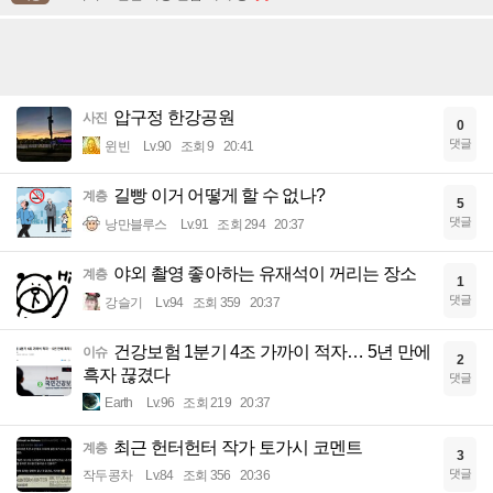
압구정 한강공원
사진
0
댓글
윈빈
Lv.90
조회 9
20:41
길빵 이거 어떻게 할 수 없나?
계층
5
댓글
낭만블루스
Lv.91
조회 294
20:37
야외 촬영 좋아하는 유재석이 꺼리는 장소
계층
1
댓글
강슬기
Lv.94
조회 359
20:37
건강보험 1분기 4조 가까이 적자… 5년 만에
이슈
2
흑자 끊겼다
댓글
Earth
Lv.96
조회 219
20:37
최근 헌터헌터 작가 토가시 코멘트
계층
3
댓글
작두콩차
Lv.84
조회 356
20:36