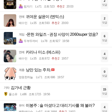
2
댓글
럼자기
Lv.71
조회 523
추천 2
20:03
귀여운 설윤이 (엔믹스)
연예
2
댓글
배수민
Lv.35
조회 593
추천 2
20:00
-몬헌 와일즈 - 권장 사양이 2060super 였음?
게임
6
댓글
두부두꺼비
Lv.78
조회 927
19:58
카리나 미소 (에스파)
연예
4
댓글
배수민
Lv.35
조회 872
추천 2
19:57
낭만 있는 주차.
계층
0
댓글
영원한하늘
Lv.71
조회 686
19:57
김가네 근황
기타
15
댓글
풀소유
Lv.86
조회 1715
19:56
이봉주 : 술 마셨다고 대리기사를 왜 불러?
유머
4
댓글
백합에이슬
Lv.57
조회 1698
추천 2
19:52