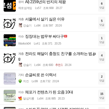
AI) 2159년의 반지의 제왕
유머
6
댓글
제로섬게임
Lv.57
조회 668
20:27
서울에서 살기 싫은 이유
계층
5
댓글
강슬기
Lv.94
조회 597
20:26
징징대는 법무부 싸다구
이슈
1
댓글
Warlock04
Lv.41
조회 371
20:25
전라도 해달이 충청도 친구를 소개하는 법.jp
계층
4
g
댓글
강슬기
Lv.94
조회 600
추천 1
20:24
손글씨로 쓴 이력서
기타
2
댓글
치킨
Lv.99
조회 732
20:24
체포가 컨텐츠가 된 요즘 10대
이슈
15
댓글
달섭지롱
Lv.94
조회 885
20:23