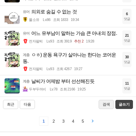
의외로 숨길 수 없는 것
유머
6
댓글
풀소유
Lv.86
조회 1833
19:34
어느 유부남이 말하는 가슴 큰 아내의 장점.
유머
21
댓글
전자팔찌
Lv.93
조회 3919
추천 2
19:28
ㅇㅎ) 운동 욕구가 살아나는 한다는 코어운
계층
30
동.
댓글
전자팔찌
Lv.93
조회 4267
19:27
날씨가 어제밤 부터 선선해진듯
계층
11
댓글
두부두꺼비
Lv.78
조회 2166
19:25
최근
다음
검색
글쓰기
1
2
3
4
5