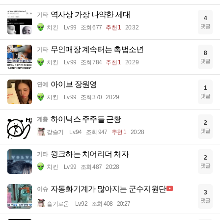
역사상 가장 나약한 세대
기타
4
댓글
치킨
Lv.99
조회 677
추천 1
20:32
무인매장 계속터는 촉법소년
기타
8
댓글
치킨
Lv.99
조회 784
추천 1
20:29
아이브 장원영
연예
1
댓글
치킨
Lv.99
조회 370
20:29
하이닉스 주주들 근황
계층
2
댓글
강슬기
Lv.94
조회 947
추천 1
20:28
윙크하는 치어리더 처자
기타
2
댓글
치킨
Lv.99
조회 487
20:28
자동화기계가 많아지는 군수지원단
이슈
3
댓글
슬기로움
Lv.92
조회 408
20:27