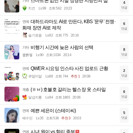
스마트폰 없던 시절 상경한 지방민의 삶
기타
4
댓글
치킨
Lv.99
조회 562
20:23
대하드라마도 AI로 만든다, KBS '문무' 전쟁·
연예
6
화재 장면 AI로 제작
댓글
슬기로움
Lv.92
조회 775
20:16
비행기 시간에 늦은 사람의 선택
기타
8
댓글
꿻뻵뗗
Lv.90
조회 1034
20:14
QWER 시요밍 인스타 사진 업로드 근황
연예
2
댓글
큐땁이알
Lv.88
조회 744
추천 1
20:08
(ㅎㅂ) 호불호 갈리는 헬스장 옷 스타일
계층
6
댓글
달섭지롱
Lv.94
조회 1865
20:06
예쁜 세은이 (스테이씨)
연예
5
댓글
배수민
Lv.35
조회 536
추천 3
20:03
시녀 원이 vs 할리 종부
연예