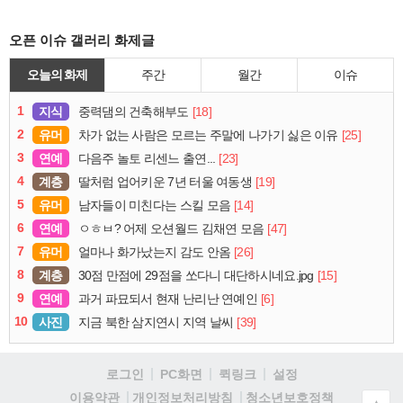
오픈 이슈 갤러리 화제글
오늘의 화제
주간
월간
이슈
1
지식
[18]
중력댐의 건축해부도
2
유머
[25]
차가 없는 사람은 모르는 주말에 나가기 싫은 이유
3
연예
[23]
다음주 놀토 리센느 출연...
4
계층
[19]
딸처럼 업어키운 7년 터울 여동생
5
유머
[14]
남자들이 미친다는 스킬 모음
6
연예
[47]
ㅇㅎㅂ? 어제 오션월드 김채연 모음
7
유머
[26]
얼마나 화가났는지 감도 안옴
8
계층
[15]
30점 만점에 29점을 쏘다니 대단하시네요.jpg
9
연예
[6]
과거 파묘되서 현재 난리난 연예인
10
사진
[39]
지금 북한 삼지연시 지역 날씨
로그인
PC화면
퀵링크
설정
청소년보호정책
이용약관
개인정보처리방침