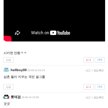
시키면 안함ㅋㅋ
답글
2
0
hellboy00
26-06-10 03:24
신고
|
공감 확인
삼촌 들이 키우는 국민 걸그룹
답글
1
0
롯데검
26-06-10 16:36
신고
|
공감 확인
굿굿