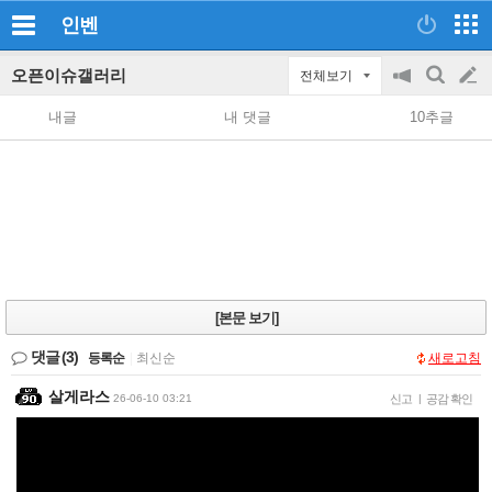
인벤
오픈이슈갤러리
전체보기
공
검
글
지
색
내글
내 댓글
10추글
on/off
쓰
기
[본문 보기]
댓글
(3)
등록순
|
최신순
새로고침
살게라스
26-06-10 03:21
신고
|
공감 확인