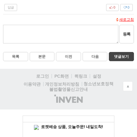
답글
0
0
새로고침
등록
목록
본문
이전
다음
댓글보기
로그인
PC화면
퀵링크
설정
청소년보호정책
이용약관
개인정보처리방침
▲
불법촬영물신고안내
(주)
인
벤