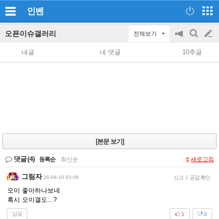
인벤
오픈이슈갤러리
전체보기
공
검
글
지
색
내글
내 댓글
10추글
on/off
쓰
기
[본문 보기]
댓글
(4)
등록순
|
최신순
새로고침
그림자
26-06-10 03:06
신고
|
공감 확인
오이 좋아하나보네
혹시 오이갤도...?
답글
1
0