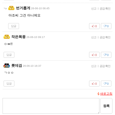
번거롭게
26-06-10 06:45
신고
|
공감 확인
아조씨 그건 아니에요
답글
0
0
작은폭풍
26-06-10 09:17
신고
|
공감 확인
ㅇㅃ!!
답글
0
0
롯데검
26-06-10 16:37
신고
|
공감 확인
ㄱㅇㅇ
답글
0
0
새로고침
등록