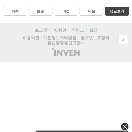
목록
본문
이전
다음
댓글보기
로그인
PC화면
퀵링크
설정
청소년보호정책
이용약관
개인정보처리방침
▲
불법촬영물신고안내
(주)
인
벤